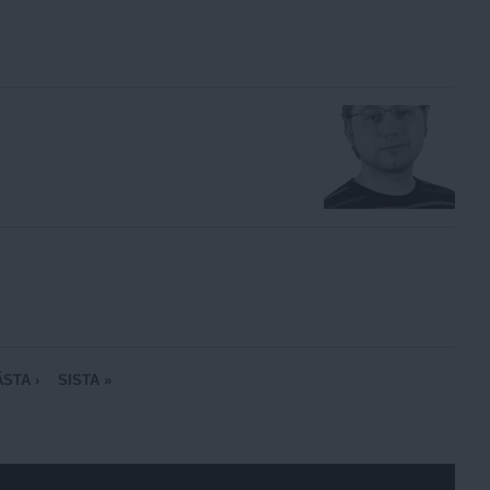
STA ›
SISTA »