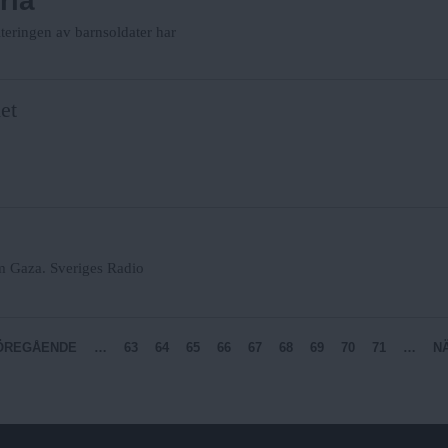
ria
iteringen av barnsoldater har
et
 om Gaza. Sveriges Radio
FÖREGÅENDE
…
63
64
65
66
67
68
69
70
71
…
NÄ