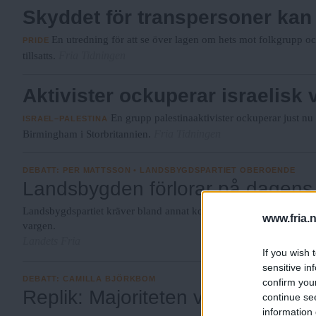
Skyddet för transpersoner kan
En utredning för att se över lagen om hets mot folkgrupp o
PRIDE
Fria Tidningen
tillsatts.
Aktivister ockuperar israelisk
En grupp palestinaaktivister ockuperar just nu
ISRAEL–PALESTINA
Fria Tidningen
Birmingham i Storbritannien.
DEBATT
:
PER MATTSSON • LANDSBYGDSPARTIET OBEROENDE
Landsbygden förlorar på dagens p
Landsbygdspartiet kräver bland annat kommunal skatt på uttag av 
www.fria.
vargen.
Landets Fria
If you wish 
sensitive in
DEBATT
:
CAMILLA BJÖRKBOM
confirm you
Replik: Majoriteten vill ha rovdjur
continue se
information 