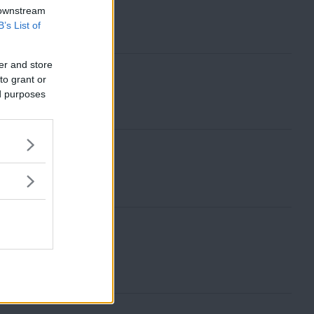
 downstream
B’s List of
er and store
to grant or
ed purposes