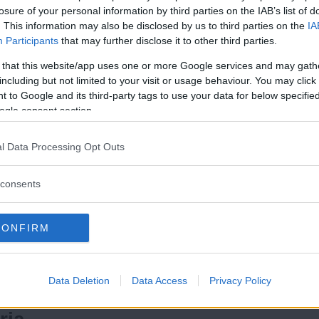
ma i Sverige, skriver Djurens
losure of your personal information by third parties on the IAB’s list of
. This information may also be disclosed by us to third parties on the
IA
Participants
that may further disclose it to other third parties.
 that this website/app uses one or more Google services and may gath
a för att vi behöver jobb”
including but not limited to your visit or usage behaviour. You may click 
 to Google and its third-party tags to use your data for below specifi
 om hur jobbet i glasskiosken
ogle consent section.
Läs Frias efterträdare!
l Data Processing Opt Outs
 faller över Gaza
Syre
är Sveriges enda gröna dagstidning som
var i Gaza. Hon berättar om
finns både digitalt och i tryck.
consents
gs Fria
 nyckeln till dina rättigheter
CONFIRM
ka på inför sommarjobbet.
Data Deletion
Data Access
Privacy Policy