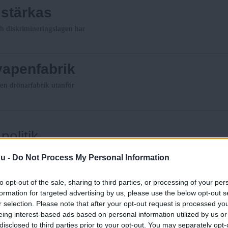
 stärkas
ch diskrimineringslagen har
 vapenfabrik
 en drönarfabrik utanför
olitik
naturresurser och stopp för
nu -
Do Not Process My Personal Information
to opt-out of the sale, sharing to third parties, or processing of your per
formation for targeted advertising by us, please use the below opt-out s
r selection. Please note that after your opt-out request is processed y
 i Sverige
eing interest-based ads based on personal information utilized by us or
disclosed to third parties prior to your opt-out. You may separately opt-