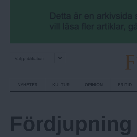
Välj publikation
Fria.Nu
Normbrytande
NYHETER
KULTUR
OPINION
FRITID
nyheter
Fördjupning