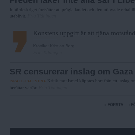
Freden läker inte alla sår i Libe
Inbördeskriget fortsätter att prägla landet och den utlovade rehabil
Fria Tidningen
uteblivit.
Konstens uppgift är att tjäna motstånd
Krönika
:
Kristian Borg
Fria Tidningen
SR censurerar inslag om Gaza
Kritik mot Israel klipptes bort från ett inslag
ISRAEL–PALESTINA
Fria Tidningen
berättar varför.
S
« FÖRSTA
‹ 
i
d
o