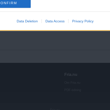
CONFIRM
Data Deletion
Data Access
Privacy Policy
Fria.nu
Om Fria.nu
PDF-tidning
Fria.nu