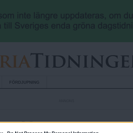
Hoppa till huvudinnehåll
FÖRDJUPNING
ANNONS
gifter