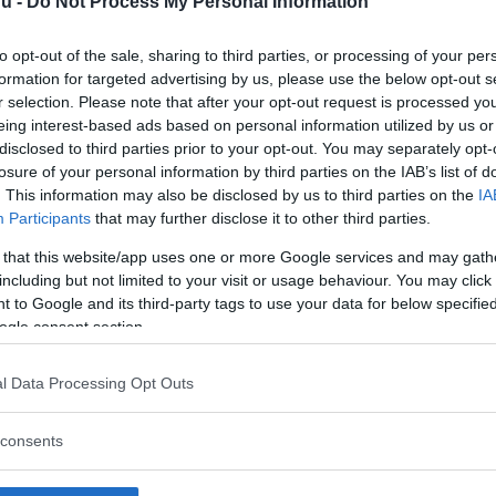
nu -
Do Not Process My Personal Information
to opt-out of the sale, sharing to third parties, or processing of your per
formation for targeted advertising by us, please use the below opt-out s
r selection. Please note that after your opt-out request is processed y
eing interest-based ads based on personal information utilized by us or
disclosed to third parties prior to your opt-out. You may separately opt-
losure of your personal information by third parties on the IAB’s list of
. This information may also be disclosed by us to third parties on the
IA
Participants
that may further disclose it to other third parties.
 that this website/app uses one or more Google services and may gath
including but not limited to your visit or usage behaviour. You may click 
 to Google and its third-party tags to use your data for below specifi
ogle consent section.
Läs Frias efterträdare!
l Data Processing Opt Outs
Syre
är Sveriges enda gröna dagstidning som
finns både digitalt och i tryck.
consents