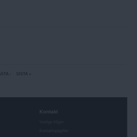
STA ›
SISTA »
Kontakt
Vanliga frågor
Kontaktuppgifter