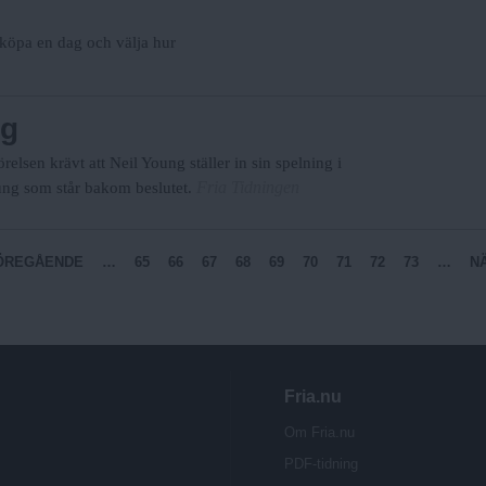
u köpa en dag och välja hur
ng
örelsen krävt att Neil Young ställer in sin spelning i
Fria Tidningen
oung som står bakom beslutet.
FÖREGÅENDE
…
65
66
67
68
69
70
71
72
73
…
NÄ
Fria.nu
Om Fria.nu
PDF-tidning