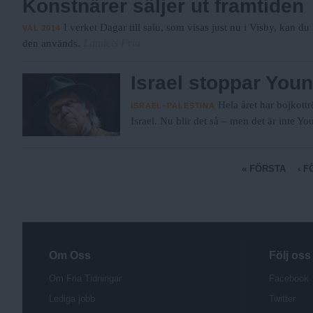
Konstnärer säljer ut framtiden
I verket Dagar till salu, som visas just nu i Visby, kan d
VAL 2014
Landets Fria
den används.
Israel stoppar You
Hela året har bojkottr
ISRAEL–PALESTINA
Israel. Nu blir det så – men det är inte Y
S
« FÖRSTA
‹ 
i
d
o
r
Om Oss
Följ oss
Om Fria Tidningar
Facebook
Lediga jobb
Twitter