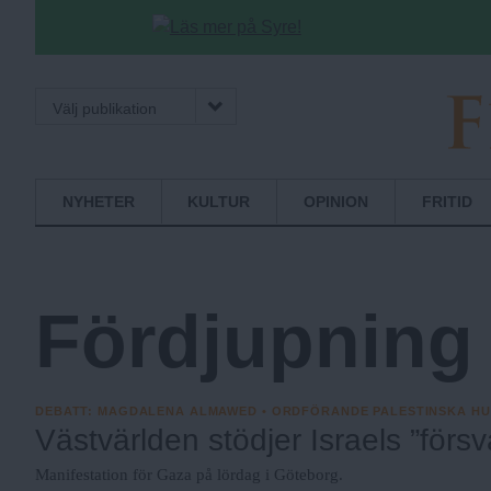
Välj publikation
Fria.Nu
Normbrytande
NYHETER
KULTUR
OPINION
FRITID
nyheter
Fördjupning
DEBATT
:
MAGDALENA ALMAWED • ORDFÖRANDE PALESTINSKA HU
Västvärlden stödjer Israels ”försv
Manifestation för Gaza på lördag i Göteborg.