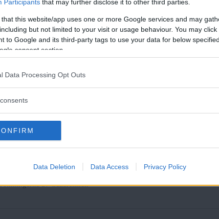
Participants
that may further disclose it to other third parties.
stiationer till stöd för Gazas befolkning i både
 that this website/app uses one or more Google services and may gath
g runt om i världen är ett sätt att sätta press på Israel
including but not limited to your visit or usage behaviour. You may click 
es Fria
 to Google and its third-party tags to use your data for below specifi
ogle consent section.
Läs Frias efterträdare!
l Data Processing Opt Outs
nflikten, tror att en vapenvila mellan Israel
Syre
är Sveriges enda gröna dagstidning som
finns både digitalt och i tryck.
consents
SD
ing SD ­– antingen är du med
CONFIRM
”
Data Deletion
Data Access
Privacy Policy
ska bomningarna av Gazaremsan