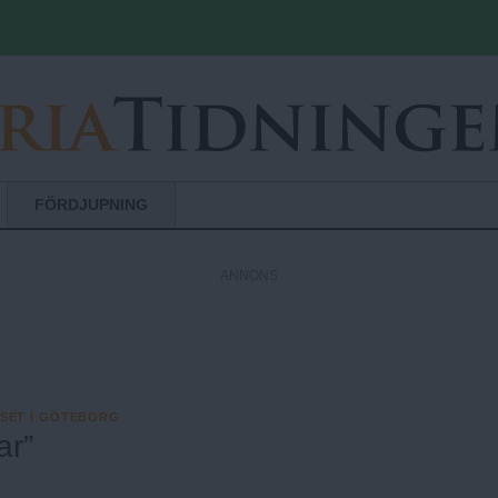
Hoppa till huvudinnehåll
FÖRDJUPNING
ANNONS
SET I GÖTEBORG
ar”