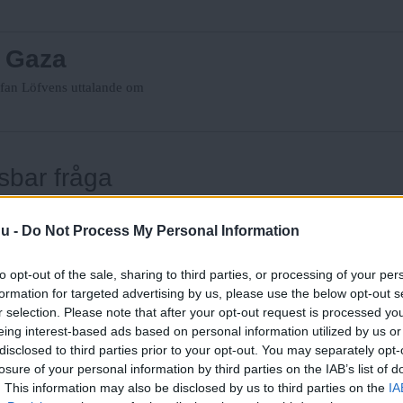
m Gaza
efan Löfvens uttalande om
sbar fråga
respråkar allt det jag kämpar
nu -
Do Not Process My Personal Information
to opt-out of the sale, sharing to third parties, or processing of your per
uset”
formation for targeted advertising by us, please use the below opt-out s
r selection. Please note that after your opt-out request is processed y
lick i situationen på al-
eing interest-based ads based on personal information utilized by us or
disclosed to third parties prior to your opt-out. You may separately opt-
losure of your personal information by third parties on the IAB’s list of
. This information may also be disclosed by us to third parties on the
IA
p för Gazas befolkning