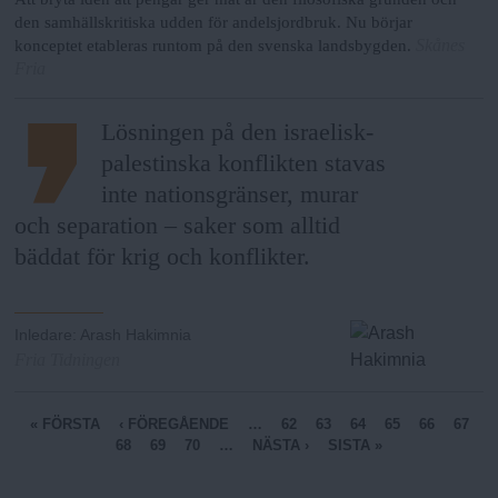
den samhällskritiska udden för andelsjordbruk. Nu börjar
Skånes
konceptet etableras runtom på den svenska landsbygden.
Fria
Lösningen på den israelisk-
palestinska konflikten stavas
inte nationsgränser, murar
och separation – saker som alltid
bäddat för krig och konflikter.
Inledare
:
Arash Hakimnia
Fria Tidningen
S
« FÖRSTA
‹ FÖREGÅENDE
…
62
63
64
65
66
67
68
69
70
…
NÄSTA ›
SISTA »
i
d