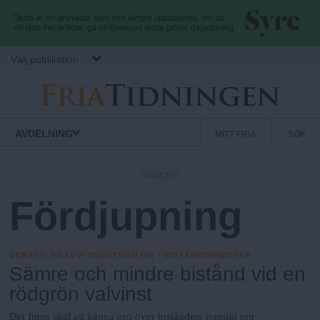
Hoppa till huvudinnehåll
Välj publikation
S
Fria.Nu
Normbrytande
AVDELNING
MITT FRIA
SÖK
nyheter
e
k
ANNONS
u
Fördjupning
n
d
ä
DEBATT
:
HILLEVI ENGSTRÖM (M) • BISTÅNDSMINISTER
r
Sämre och mindre bistånd vid en
m
rödgrön valvinst
e
Det finns skäl att känna oro över biståndets framtid om