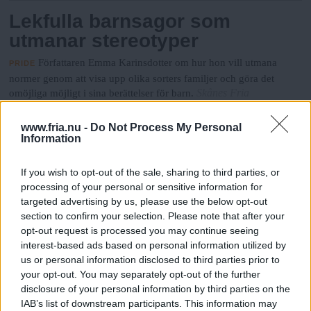
Lekfulla barnsagor som
utmanar stereotyper
Författaren Emma Karinsdotter om hur hon vill utmana
PRIDE
normer genom att visa upp olika sorters familjer och göra det
Skånes Fria
omöjliga möjligt i sina berättelser för barn.
Privatiseringar – stridsfråga i
www.fria.nu -
Do Not Process My Personal
Information
valet
If you wish to opt-out of the sale, sharing to third parties, or
Som första del ut i GFT:s valbevakning listas frågorna
VAL 2014
processing of your personal or sensitive information for
Göteborgs Fria
som får det att hetta till: privatiseringar och vinster.
targeted advertising by us, please use the below opt-out
section to confirm your selection. Please note that after your
”Paraden riskerar att bli ett
opt-out request is processed you may continue seeing
jippo”
interest-based ads based on personal information utilized by
us or personal information disclosed to third parties prior to
Regnbågsfestivalen bör handla mer om de kampfrågor som
PRIDE
your opt-out. You may separately opt-out of the further
är viktiga för hbtq-personer, menar en representant för rosa-svarta
disclosure of your personal information by third parties on the
Skånes
blocket, som kommer finnas med i prideparaden på lördag.
IAB’s list of downstream participants. This information may