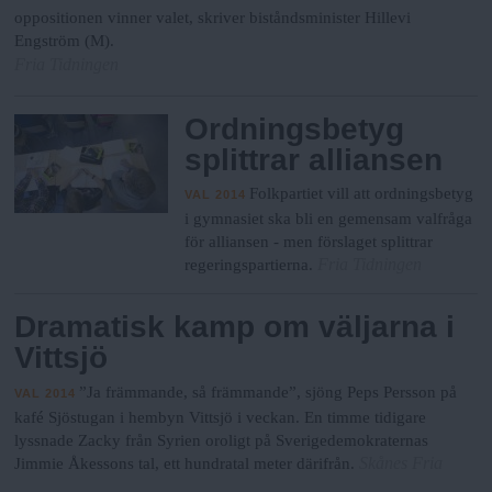
n
oppositionen vinner valet, skriver biståndsminister Hillevi
y
Engström (M).
Fria Tidningen
Ordningsbetyg
splittrar alliansen
Folkpartiet vill att ordningsbetyg
VAL 2014
i gymnasiet ska bli en gemensam valfråga
för alliansen - men förslaget splittrar
Fria Tidningen
regeringspartierna.
Dramatisk kamp om väljarna i
Vittsjö
”Ja främmande, så främmande”, sjöng Peps Persson på
VAL 2014
kafé Sjöstugan i hembyn Vittsjö i veckan. En timme tidigare
lyssnade Zacky från Syrien oroligt på Sverigedemokraternas
Skånes Fria
Jimmie Åkessons tal, ett hundratal meter därifrån.