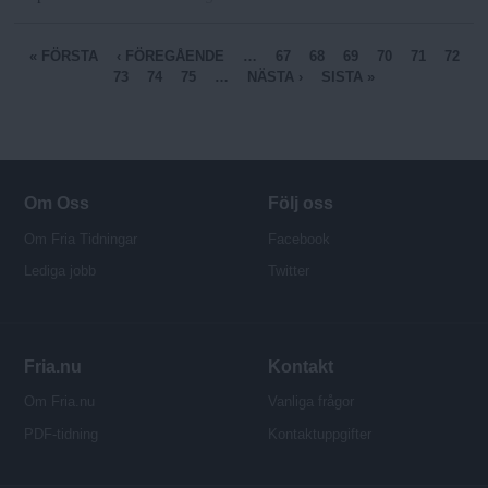
S
« FÖRSTA
‹ FÖREGÅENDE
…
67
68
69
70
71
72
73
74
75
…
NÄSTA ›
SISTA »
i
d
o
r
Om Oss
Följ oss
Om Fria Tidningar
Facebook
Lediga jobb
Twitter
Fria.nu
Kontakt
Om Fria.nu
Vanliga frågor
PDF-tidning
Kontaktuppgifter