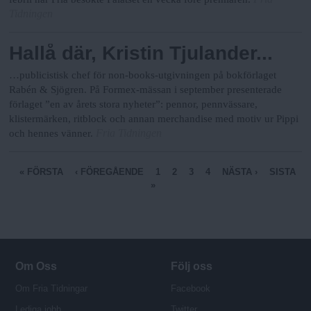
Tidningen
Hallå där, Kristin Tjulander...
…publicistisk chef för non-books-utgivningen på bokförlaget
Rabén & Sjögren. På Formex-mässan i september presenterade
förlaget ”en av årets stora nyheter”: pennor, pennvässare,
klistermärken, ritblock och annan merchandise med motiv ur Pippi
Fria Tidningen
och hennes vänner.
S
« FÖRSTA
‹ FÖREGÅENDE
1
2
3
4
NÄSTA ›
SISTA
»
i
d
o
r
Om Oss
Följ oss
Om Fria Tidningar
Facebook
Lediga jobb
Twitter