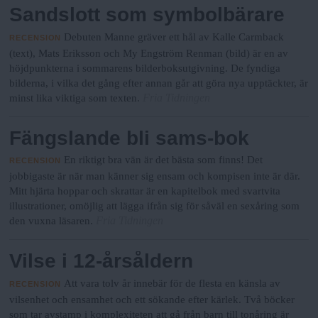
N
n
Sandslott som symbolbärare
y
Debuten Manne gräver ett hål av Kalle Carmback
RECENSION
u
(text), Mats Eriksson och My Engström Renman (bild) är en av
höjdpunkterna i sommarens bilderboksutgivning. De fyndiga
bilderna, i vilka det gång efter annan går att göra nya upptäckter, är
Fria Tidningen
minst lika viktiga som texten.
Fängslande bli sams-bok
En riktigt bra vän är det bästa som finns! Det
RECENSION
jobbigaste är när man känner sig ensam och kompisen inte är där.
Mitt hjärta hoppar och skrattar är en kapitelbok med svartvita
illustrationer, omöjlig att lägga ifrån sig för såväl en sexåring som
Fria Tidningen
den vuxna läsaren.
Vilse i 12-årsåldern
Att vara tolv år innebär för de flesta en känsla av
RECENSION
vilsenhet och ensamhet och ett sökande efter kärlek. Två böcker
som tar avstamp i komplexiteten att gå från barn till tonåring är