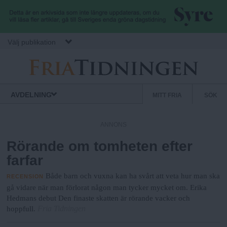
Hoppa till huvudinnehåll
Välj publikation
F
S
Normbrytande
AVDELNING
MITT FRIA
SÖK
nyheter
e
r
k
ANNONS
u
Rörande om tomheten efter
i
n
farfar
d
a
ä
Både barn och vuxna kan ha svårt att veta hur man ska
RECENSION
r
gå vidare när man förlorat någon man tycker mycket om. Erika
Hedmans debut Den finaste skatten är rörande vacker och
.
m
Fria Tidningen
hoppfull.
e