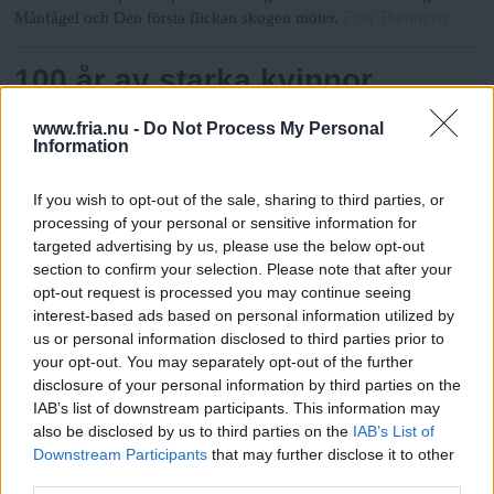
Fria Tidningen
Månfågel och Den första flickan skogen möter.
100 år av starka kvinnor
Fyra systrar är sista boken av tio om systrarna Andersson.
www.fria.nu -
Do Not Process My Personal
Författaren Solveig Olsson-Hultgren har skrivit dem på lika många
Information
Fria Tidningen
år. Hon är glad att äntligen ha rott serien i land.
If you wish to opt-out of the sale, sharing to third parties, or
Hen i barnboken – till vilken
processing of your personal or sensitive information for
nytta?
targeted advertising by us, please use the below opt-out
section to confirm your selection. Please note that after your
Olika och Sagolikt är normbrytande barnboksförlag båda två, men
opt-out request is processed you may continue seeing
de har skilda synpunkter i hen-debatten. ”Hen blir ett tredje sätt att
interest-based ads based on personal information utilized by
jobba för att visa barn i barnböcker”, säger Marie Tomicic på
us or personal information disclosed to third parties prior to
Olika. ”Barn ska få möjlighet att vara så öppna och fria som
your opt-out. You may separately opt-out of the further
möjligt och hen inskränker detta”, menar Anette Skåhlberg på
disclosure of your personal information by third parties on the
Fria Tidningen
Sagolikt.
IAB’s list of downstream participants. This information may
also be disclosed by us to third parties on the
IAB’s List of
Downstream Participants
that may further disclose it to other
Bilderbokens relation till sin
third parties.
Läs Frias efterträdare!