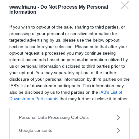
www.fria.nu -
Do Not Process My Personal
makthavare utan maktens
Information
granskare.
If you wish to opt-out of the sale, sharing to third parties, or
processing of your personal or sensitive information for
Inledare
:
Agneta Lindblom Hulthén
targeted advertising by us, please use the below opt-out
Göteborgs Fria
section to confirm your selection. Please note that after your
opt-out request is processed you may continue seeing
interest-based ads based on personal information utilized by
Hur fortsatta liv i osäkerhet
us or personal information disclosed to third parties prior to
drabbar de redan drabbade i
your opt-out. You may separately opt-out of the further
disclosure of your personal information by third parties on the
form av ångest och oro är
IAB’s list of downstream participants. This information may
inte svårt att tänka sig för den som
also be disclosed by us to third parties on the
IAB’s List of
inte är empatistörd.
Downstream Participants
that may further disclose it to other
third parties.
Läs Frias efterträdare!
Please note that this website/app uses one or more Google
Personal Data Processing Opt Outs
Syre
är Sveriges enda gröna dagstidning som
Inledare
:
Agneta Lindblom Hulthén
services and may gather and store information including but
finns både digitalt och i tryck.
Göteborgs Fria
not limited to your visit or usage behaviour. You may click to
Google consents
grant or deny consent to Google and its third-party tags to