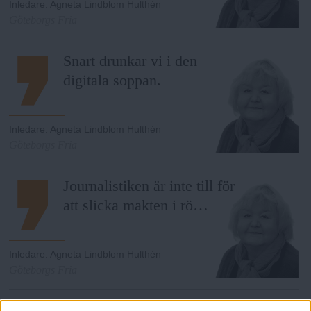
Inledare
:
Agneta Lindblom Hulthén
Göteborgs Fria
Snart drunkar vi i den
digitala soppan.
Inledare
:
Agneta Lindblom Hulthén
Göteborgs Fria
Journalistiken är inte till för
att slicka makten i rö…
Inledare
:
Agneta Lindblom Hulthén
Göteborgs Fria
Journalistiken ska inte vara