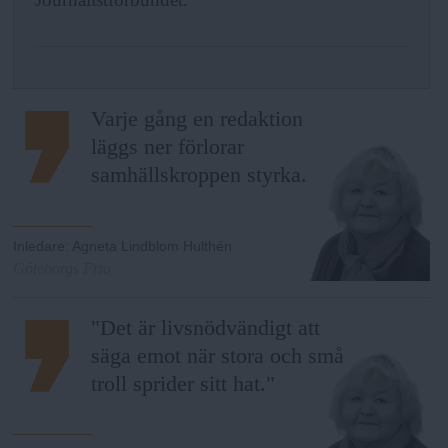
N
n
y
u
Varje gång en redaktion
läggs ner förlorar
samhällskroppen styrka.
Inledare
:
Agneta Lindblom Hulthén
Göteborgs Fria
"Det är livsnödvändigt att
säga emot när stora och små
troll sprider sitt hat."