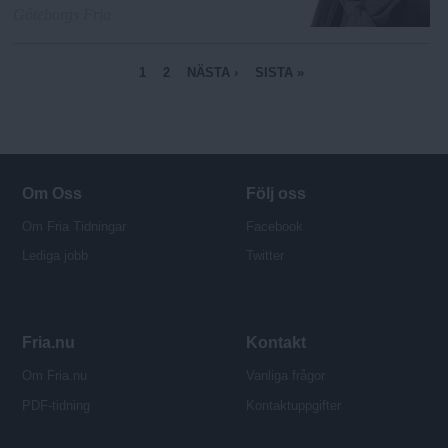
Göteborgs Fria
S
1
2
NÄSTA ›
SISTA »
i
d
o
r
Om Oss
Följ oss
Om Fria Tidningar
Facebook
Lediga jobb
Twitter
Fria.nu
Kontakt
Om Fria.nu
Vanliga frågor
PDF-tidning
Kontaktuppgifter