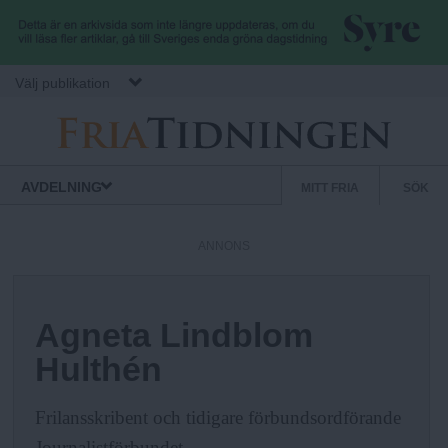
Hoppa till huvudinnehåll
Välj publikation
F
S
Normbrytande
AVDELNING
MITT FRIA
SÖK
nyheter
e
r
k
ANNONS
u
i
n
d
Agneta Lindblom
a
ä
Hulthén
r
.
m
Frilansskribent och tidigare förbundsordförande
e
Journalistförbundet.