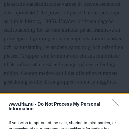
planerade stadslandskapet varken är betydelseneutralt
eller opolitiskt (The power of place: Urban landscapes
as public history, 1995). Hayden kritiserar dagens
stadsplanering för att vara inriktad på att framhäva en
privilegierad grupp genom exempelvis minnesmärken
och namnsättning av stadens gator, torg och offentliga
platser. Grupper som kvinnor och etniska minoriteter
tillåts sällan sätta bestående prägel på den offentliga
miljön. Genom medverkan i det offentliga rummets
gestaltning skulle dessa grupper kunna synliggöras.
Att ta del av det offentliga rummet och möta andra är
www.fria.nu -
Do Not Process My Personal
också ett sätt att motverka känslan av utanförskap vid
Information
exempelvis pensionering, arbetslöshet, sjukskrivning
If you wish to opt-out of the sale, sharing to third parties, or
och nyinflyttning. Om folk känner att de är en del av
processing of your personal or sensitive information for