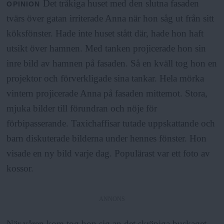
Det tråkiga huset med den slutna fasaden
OPINION
tvärs över gatan irriterade Anna när hon såg ut från sitt
köksfönster. Hade inte huset stått där, hade hon haft
utsikt över hamnen. Med tanken projicerade hon sin
inre bild av hamnen på fasaden. Så en kväll tog hon en
projektor och förverkligade sina tankar. Hela mörka
vintern projicerade Anna på fasaden mittemot. Stora,
mjuka bilder till förundran och nöje för
förbipasserande. Taxichaffisar tutade uppskattande och
barn diskuterade bilderna under hennes fönster. Hon
visade en ny bild varje dag. Populärast var ett foto av
kossor.
ANNONS
När våren kom tog hon sig an det skräpiga buskaget