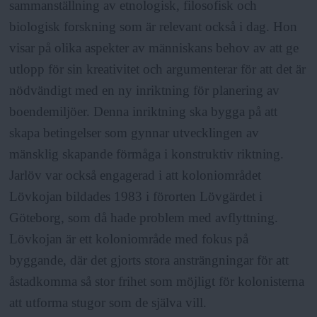
sammanställning av etnologisk, filosofisk och
biologisk forskning som är relevant också i dag. Hon
visar på olika aspekter av människans behov av att ge
utlopp för sin kreativitet och argumenterar för att det är
nödvändigt med en ny inriktning för planering av
boendemiljöer. Denna inriktning ska bygga på att
skapa betingelser som gynnar utvecklingen av
mänsklig skapande förmåga i konstruktiv riktning.
Jarlöv var också engagerad i att koloniområdet
Lövkojan bildades 1983 i förorten Lövgärdet i
Göteborg, som då hade problem med avflyttning.
Lövkojan är ett koloniområde med fokus på
byggande, där det gjorts stora ansträngningar för att
åstadkomma så stor frihet som möjligt för kolonisterna
att utforma stugor som de själva vill.