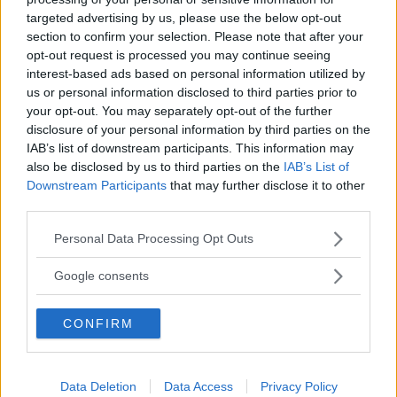
samhället och en del av ett sammanhang har vi vunnit
targeted advertising by us, please use the below opt-out
section to confirm your selection. Please note that after your
mycket i form av förbättrad hälsa, integration och
opt-out request is processed you may continue seeing
trygghet. Stadens koloniområden är ofta goda exempel
interest-based ads based on personal information utilized by
us or personal information disclosed to third parties prior to
på platser som ger ökad chans till social interaktion
your opt-out. You may separately opt-out of the further
och förtroendebyggande mellan människor av olika
disclosure of your personal information by third parties on the
åldrar och socioekonomisk eller etnisk bakgrund.
IAB’s list of downstream participants. This information may
also be disclosed by us to third parties on the
IAB’s List of
Downstream Participants
that may further disclose it to other
third parties.
ANNONS
Läs Frias efterträdare!
Please note that this website/app uses one or more Google
Personal Data Processing Opt Outs
För att ge människor ökade möjligheter till att vara
Syre
är Sveriges enda gröna dagstidning som
services and may gather and store information including but
finns både digitalt och i tryck.
medskapande i gestaltandet av den offentliga miljön
not limited to your visit or usage behaviour. You may click to
Google consents
grant or deny consent to Google and its third-party tags to
krävs goda förutsättningar och i detta sammanhang har
use your data for below specified purposes in below Google
CONFIRM
den kommunala förvaltningen ett stort ansvar. Om
consent section.
steget till det första spadtaget är för långt och krångligt
finns det risk att engagemanget dör. Inom den
Data Deletion
Data Access
Privacy Policy