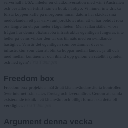
serverhall i USA, inleder en chattkonversation med vän i Australien
och beställer en t-shirt från en butik i Tokyo. Vi hinner inte dricka
första koppen kaffe på morgonen innan datorn har skickat små
meddelanden ett par varv runt jordklotet utan att vi har behövt röra
oss längre än ett par meter i lägenheten. Men sällan ställer vi oss
frågan hur denna blixtsnabba infrastruktur egentligen fungerar, inte
heller på vems villkor den tar oss till näts med en svindlande
hastighet. Vem är det egentligen som bestämmer över en
infrastruktur som utan att blinka hoppar mellan länder; ja till och
med mellan kontinenter och ibland upp genom en satellit i rymden
Fria Tidningen
och ned igen?
Freedom box
Freedom box-projektets mål är att låta användare återta kontrollen
över internet från stater, företag och leverantörer. Genom att samla
existerande teknik i ett lättanvänt och billigt format ska detta bli
Fria Tidningen
verklighet.
Argument denna vecka