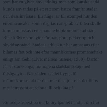
som har en given användning men som kanske ändå
kunde användas på ett sätt som bättre främjar staden
och dess invånare. En fråga rör till exempel hur den
enorma arealen som i dag tas i anspråk av bilen skulle
kunna minskas i en smartare hopkomponerad stad.
Bilar kräver stora ytor för transport, parkering och
skyddsavstånd. Stadens arkitektur har anpassats efter
bilarnas fart och inte efter människornas promenadtakt
enligt Jan Gehl (Livet mellem husene, 1980). Därför
får vi storskaliga, homogena stadslandskap med
ödsliga ytor. När staden istället byggs för
människornas takt är den mer detaljrik och det finns
mer intressant att stanna till och titta på.
En tredje aspekt på markutnyttjandet handlar om hur