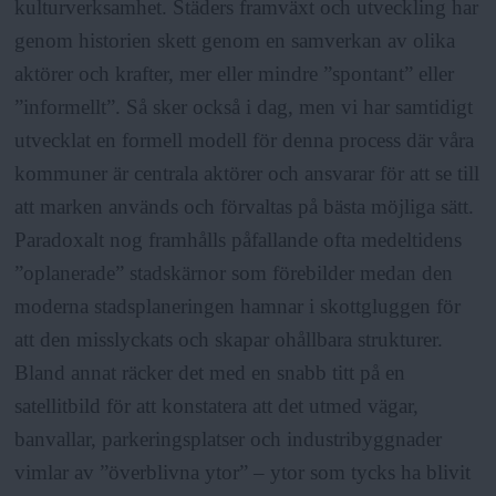
kulturverksamhet. Städers framväxt och utveckling har
genom historien skett genom en samverkan av olika
aktörer och krafter, mer eller mindre ”spontant” eller
”informellt”. Så sker också i dag, men vi har samtidigt
utvecklat en formell modell för denna process där våra
kommuner är centrala aktörer och ansvarar för att se till
att marken används och förvaltas på bästa möjliga sätt.
Paradoxalt nog framhålls påfallande ofta medeltidens
”oplanerade” stadskärnor som förebilder medan den
moderna stadsplaneringen hamnar i skottgluggen för
att den misslyckats och skapar ohållbara strukturer.
Bland annat räcker det med en snabb titt på en
satellitbild för att konstatera att det utmed vägar,
banvallar, parkeringsplatser och industribyggnader
vimlar av ”överblivna ytor” – ytor som tycks ha blivit