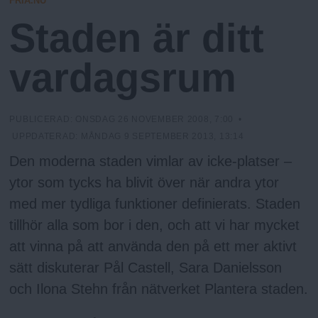
FRIA.NU
N
n
I
Staden är ditt
N
y
G
u
vardagsrum
PUBLICERAD:
ONSDAG 26 NOVEMBER 2008, 7:00
•
UPPDATERAD:
MÅNDAG 9 SEPTEMBER 2013, 13:14
Den moderna staden vimlar av icke-platser –
ytor som tycks ha blivit över när andra ytor
med mer tydliga funktioner definierats. Staden
tillhör alla som bor i den, och att vi har mycket
att vinna på att använda den på ett mer aktivt
sätt diskuterar Pål Castell, Sara Danielsson
och Ilona Stehn från nätverket Plantera staden.