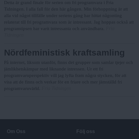
Detta är grand finale för serien om fri programvara i Fria
Tidningen. I alla fall för den här gången. Min förhoppning är att
alla vid något tillfälle under seriens gång har hittat någonting
relaterat till fri programvara som är intressant. Jag hoppas också att
Fria
programtipsen har varit intressanta och användbara.
Tidningen
Nördfeministisk kraftsamling
På internet, liksom utanför, finns det grupper som samlar tjejer och
jämlikhetskämpar med liknande intressen. Ur ett fri
programvaruperspektiv vill jag lyfta fram några stycken, för att
visa att de finns och verkar för en friare och mer jämställd fri
Fria Tidningen
programvaruvärld.
Om Oss
Följ oss