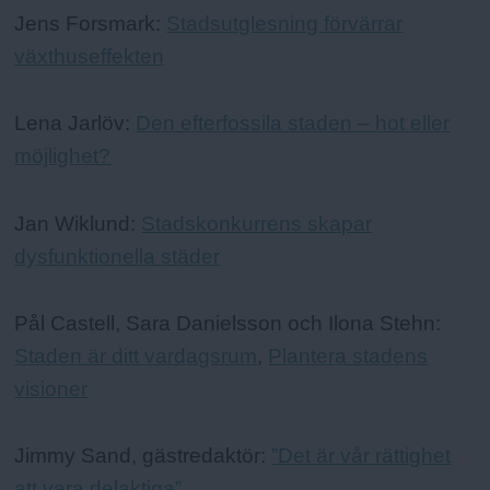
Jens Forsmark:
Stadsutglesning förvärrar
växthuseffekten
Lena Jarlöv:
Den efterfossila staden – hot eller
möjlighet?
Jan Wiklund:
Stadskonkurrens skapar
dysfunktionella städer
Pål Castell, Sara Danielsson och Ilona Stehn:
Staden är ditt vardagsrum
,
Plantera stadens
visioner
Jimmy Sand, gästredaktör:
”Det är vår rättighet
att vara delaktiga”