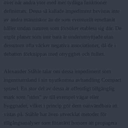
över när andra ytor med mer tydliga funktioner
definierats. Dessa så kallade impediment bevistas inte
av andra människor än de som eventuellt emellanåt
håller undan naturen som försöker etablera sig där. De
utgör platser som inte bara är underutnyttjade utan
dessutom ofta väcker negativa associationer, då de i
debatten förknippas med otrygghet och fulhet.
Alexander Ståhle talar om dessa impediment som
ingenmansland i sin nyutkomna avhandling Compact
sprawl. En stor del av dessa är offentligt tillgänglig
mark som ”störs” av till exempel vägar eller
byggnader, vilket i princip gör dem oanvändbara att
vistas på. Ståhle har även utvecklat metoder för
tillgångsanalyser som föranlett honom att propagera