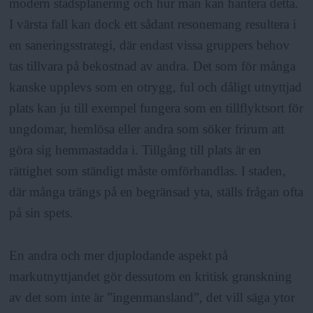
modern stadsplanering och hur man kan hantera detta.
I värsta fall kan dock ett sådant resonemang resultera i
en saneringsstrategi, där endast vissa gruppers behov
tas tillvara på bekostnad av andra. Det som för många
kanske upplevs som en otrygg, ful och dåligt utnyttjad
plats kan ju till exempel fungera som en tillflyktsort för
ungdomar, hemlösa eller andra som söker frirum att
göra sig hemmastadda i. Tillgång till plats är en
rättighet som ständigt måste omförhandlas. I staden,
där många trängs på en begränsad yta, ställs frågan ofta
på sin spets.
En andra och mer djuplodande aspekt på
markutnyttjandet gör dessutom en kritisk granskning
av det som inte är ”ingenmansland”, det vill säga ytor