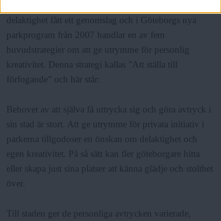
kommunala parkverksamheten har tankarna om
delaktighet fått ett genomslag och i Göteborgs nya
parkprogram från 2007 handlar en av fem
huvudstrategier om att ge utrymme för personlig
kreativitet. Denna strategi kallas ”Att ställa till
förfogande” och här står:
Behovet av att själva få uttrycka sig och göra avtryck i
sin stad är stort. Att ge utrymme för privata initiativ i
parkerna tillgodoser en önskan om delaktighet och
egen kreativitet. På så sätt kan fler göteborgare hitta
eller skapa just sina platser att känna glädje och stolthet
över.
Till staden ger de personliga avtrycken varierade,