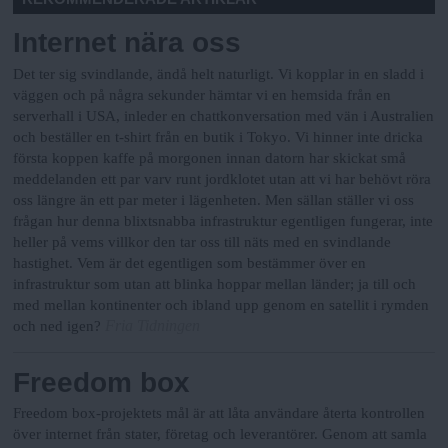
Internet nära oss
Det ter sig svindlande, ändå helt naturligt. Vi kopplar in en sladd i
väggen och på några sekunder hämtar vi en hemsida från en
serverhall i USA, inleder en chattkonversation med vän i Australien
och beställer en t-shirt från en butik i Tokyo. Vi hinner inte dricka
första koppen kaffe på morgonen innan datorn har skickat små
meddelanden ett par varv runt jordklotet utan att vi har behövt röra
oss längre än ett par meter i lägenheten. Men sällan ställer vi oss
frågan hur denna blixtsnabba infrastruktur egentligen fungerar, inte
heller på vems villkor den tar oss till näts med en svindlande
hastighet. Vem är det egentligen som bestämmer över en
infrastruktur som utan att blinka hoppar mellan länder; ja till och
med mellan kontinenter och ibland upp genom en satellit i rymden
Fria Tidningen
och ned igen?
Freedom box
Freedom box-projektets mål är att låta användare återta kontrollen
över internet från stater, företag och leverantörer. Genom att samla