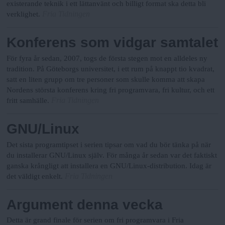
existerande teknik i ett lättanvänt och billigt format ska detta bli
Fria Tidningen
verklighet.
Konferens som vidgar samtalet
För fyra år sedan, 2007, togs de första stegen mot en alldeles ny
tradition. På Göteborgs universitet, i ett rum på knappt tio kvadrat,
satt en liten grupp om tre personer som skulle komma att skapa
Nordens största konferens kring fri programvara, fri kultur, och ett
Fria Tidningen
fritt samhälle.
GNU/Linux
Det sista programtipset i serien tipsar om vad du bör tänka på när
du installerar GNU/Linux själv. För många år sedan var det faktiskt
ganska krångligt att installera en GNU/Linux-distribution. Idag är
Fria Tidningen
det väldigt enkelt.
Argument denna vecka
Detta är grand finale för serien om fri programvara i Fria