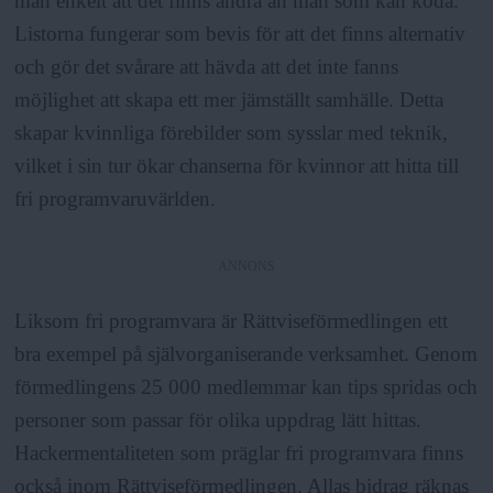
man enkelt att det finns andra än män som kan koda.
Listorna fungerar som bevis för att det finns alternativ
och gör det svårare att hävda att det inte fanns
möjlighet att skapa ett mer jämställt samhälle. Detta
skapar kvinnliga förebilder som sysslar med teknik,
vilket i sin tur ökar chanserna för kvinnor att hitta till
fri programvaruvärlden.
ANNONS
Liksom fri programvara är Rättviseförmedlingen ett
bra exempel på självorganiserande verksamhet. Genom
förmedlingens 25 000 medlemmar kan tips spridas och
personer som passar för olika uppdrag lätt hittas.
Hackermentaliteten som präglar fri programvara finns
också inom Rättviseförmedlingen. Allas bidrag räknas