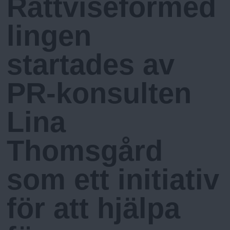
Rättviseförmed
N
n
I
N
y
lingen
G
u
startades av
PR-konsulten
Lina
Thomsgård
som ett initiativ
för att hjälpa