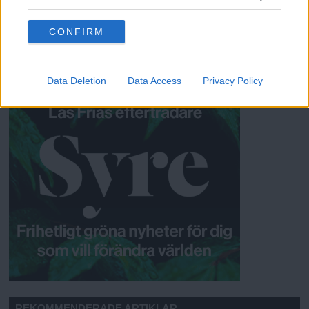
Christina Gratorp
grant or deny consent to Google and its third-party tags to
use your data for below specified purposes in below Google
CONFIRM
consent section.
Data Deletion
Data Access
Privacy Policy
ANNONSER
REKOMMENDERADE ARTIKLAR