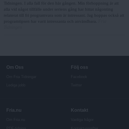
Tidningen. I alla fall för den här gången. Min förhoppning är att
alla vid något tillfälle under seriens gång har hittat någonting
relaterat till fri programvara som är intressant. Jag hoppas också att
Fria
programtipsen har varit intressanta och användbara.
Tidningen
Om Oss
Följ oss
Om Fria Tidningar
Facebook
Lediga jobb
Twitter
Fria.nu
Kontakt
Om Fria.nu
Vanliga frågor
PDF-tidning
Kontaktuppgifter