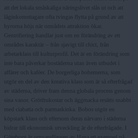
att det lokala småskaliga näringslivet slås ut och att
låginkomsttagare ofta tvingas flytta på grund av att
hyrorna höjs när områdets attraktion ökar.
Gentrifiering handlar just om en förändring av ett
områdes karaktär – från sjavigt till chict, från
arbetarklass till kulturprofil. Det är en förändring som
inte bara påverkar bostäderna utan även utbudet i
affärer och kaféer. De borgerliga bohemerna, som
utgör en del av den kreativa klass som är så efterfrågad
av städerna, driver fram denna globala process genom
sina vanor. Grötfrukostar och äggmacka ersätts snabbt
med ciabatta och parmaskinka. Bobos utgör en
köpstark klass och eftersom deras närvaro i städerna
bidrar till ekonomisk utveckling är de efterfrågade. I
Göteborg är omvandlingen av Haga ett exempel på