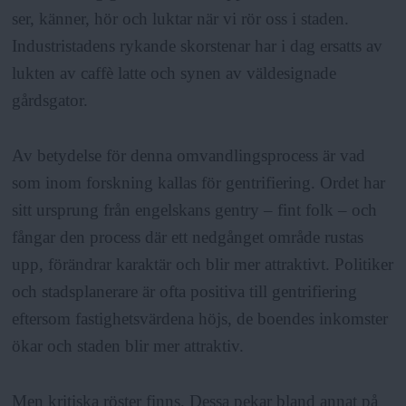
ser, känner, hör och luktar när vi rör oss i staden.
Industristadens rykande skorstenar har i dag ersatts av
lukten av caffè latte och synen av väldesignade
gårdsgator.
Av betydelse för denna omvandlingsprocess är vad
som inom forskning kallas för gentrifiering. Ordet har
sitt ursprung från engelskans gentry – fint folk – och
fångar den process där ett nedgånget område rustas
upp, förändrar karaktär och blir mer attraktivt. Politiker
och stadsplanerare är ofta positiva till gentrifiering
eftersom fastighetsvärdena höjs, de boendes inkomster
ökar och staden blir mer attraktiv.
Men kritiska röster finns. Dessa pekar bland annat på