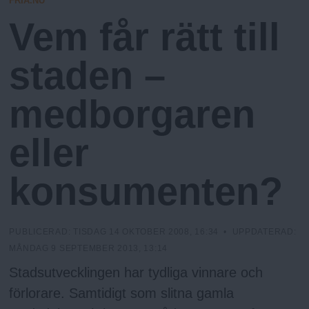
FRIA.NU
N
n
I
Vem får rätt till
N
y
G
u
staden –
medborgaren
eller
konsumenten?
PUBLICERAD:
TISDAG 14 OKTOBER 2008, 16:34
• UPPDATERAD:
MÅNDAG 9 SEPTEMBER 2013, 13:14
Stadsutvecklingen har tydliga vinnare och
förlorare. Samtidigt som slitna gamla