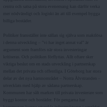
centra och satsa på stora evenemang kan därför verka
mer nödvändigt och logiskt än att till exempel bygga
billiga bostäder.
Politiker framställer inte sällan sig själva som maktlösa
i denna utveckling – ”vi har inget annat val” är
argument som framförs när stora investeringar
kritiseras. Och politiken förflyttas. Allt oftare sker
viktiga beslut om en stads utveckling i partnerskap
mellan det privata och offentliga. I Göteborg har stora
delar av det nya hamnområdet – Norra Älvstranden –
utvecklats med hjälp av sådana partnerskap.
Kommunen har sålt marken till privata investerare som
byggt kontor och bostäder. För pengarna har
kommunen kunna utveckla infrastrukturen i området