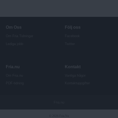
Om Oss
Följ oss
Om Fria Tidningar
Facebook
Lediga jobb
Twitter
Fria.nu
Kontakt
Om Fria.nu
Vanliga frågor
PDF-tidning
Kontaktuppgifter
P
Fria.nu
u
b
© 2026 Fria.Nu