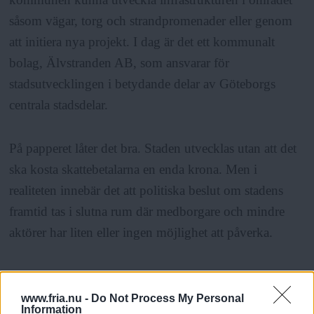
såsom vägar, torg och strandpromenader eller genom
att initiera nya projekt. I dag är det ett kommunalt
bolag, Älvstranden AB, som ansvarar för
stadsutvecklingen i betydande delar av Göteborgs
centrala stadsdelar.
På papperet låter det bra. Staden utvecklas utan att det
ska kosta skattebetalarna en enda krona. Men i
realiteten innebär det att politiska beslut om stadens
framtid tas i slutna rum där medborgare och mindre
aktörer har liten eller ingen möjlighet att påverka.
ANNONS
www.fria.nu -
Do Not Process My Personal
I boken Fluid City tar Kim Dovey ett samlat grepp om
Information