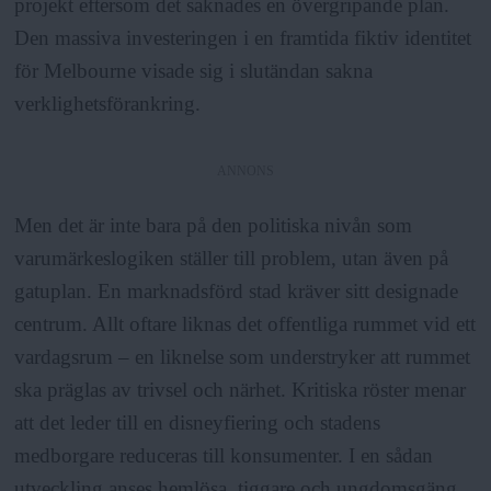
projekt eftersom det saknades en övergripande plan.
Den massiva investeringen i en framtida fiktiv identitet
för Melbourne visade sig i slutändan sakna
verklighetsförankring.
ANNONS
Men det är inte bara på den politiska nivån som
varumärkeslogiken ställer till problem, utan även på
gatuplan. En marknadsförd stad kräver sitt designade
centrum. Allt oftare liknas det offentliga rummet vid ett
vardagsrum – en liknelse som understryker att rummet
ska präglas av trivsel och närhet. Kritiska röster menar
att det leder till en disneyfiering och stadens
medborgare reduceras till konsumenter. I en sådan
utveckling anses hemlösa, tiggare och ungdomsgäng