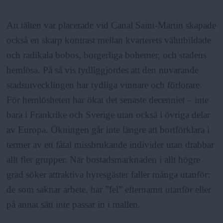
Att tälten var placerade vid Canal Saint-Martin skapade
också en skarp kontrast mellan kvarterets välutbildade
och radikala bobos, borgerliga bohemer, och stadens
hemlösa. På så vis tydliggjordes att den nuvarande
stadsutvecklingen har tydliga vinnare och förlorare.
För hemlösheten har ökat det senaste decenniet – inte
bara i Frankrike och Sverige utan också i övriga delar
av Europa. Ökningen går inte längre att bortförklara i
termer av ett fåtal missbrukande individer utan drabbar
allt fler grupper. När bostadsmarknaden i allt högre
grad söker attraktiva hyresgäster faller många utanför:
de som saknar arbete, har ”fel” efternamn utanför eller
på annat sätt inte passar in i mallen.