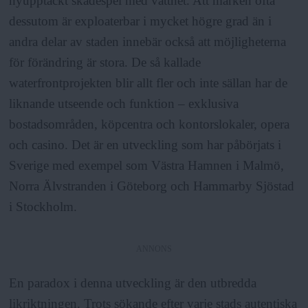
nyupptäckt skådespel med vattnet. Att marken ofta
dessutom är exploaterbar i mycket högre grad än i
andra delar av staden innebär också att möjligheterna
för förändring är stora. De så kallade
waterfrontprojekten blir allt fler och inte sällan har de
liknande utseende och funktion – exklusiva
bostadsområden, köpcentra och kontorslokaler, opera
och casino. Det är en utveckling som har påbörjats i
Sverige med exempel som Västra Hamnen i Malmö,
Norra Älvstranden i Göteborg och Hammarby Sjöstad
i Stockholm.
ANNONS
En paradox i denna utveckling är den utbredda
likriktningen. Trots sökande efter varje stads autentiska