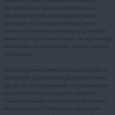
intressen och behov. Intresset av nya former av
exploatering måste balanseras med behoven av
offentliga miljöer som är tillgängliga för stadens
medborgare. Här får hamnområdena en särskilt
symbolisk roll eftersom de befinner sig i gränslandet
mellan fast mark och flytande vatten. De utgör ett slags
drömlandskap för såväl allmänhet, politiker, arkitekter
och investerare.
En utveckling som är alltför marknadsdriven riskerar,
menar Dovey, att glömma bort att staden bör vara en
plats för alla. Politikernas ansvar i en marknadsdriven
ekonomi bör därför vara att reglera marknadens
”kreativa destruktion” och ta ansvar för allmänhetens
intresse på lång sikt. I Melbourne kollapsade flera