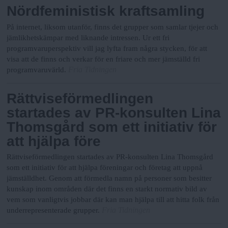
Nördfeministisk kraftsamling
På internet, liksom utanför, finns det grupper som samlar tjejer och
jämlikhetskämpar med liknande intressen. Ur ett fri
programvaruperspektiv vill jag lyfta fram några stycken, för att
visa att de finns och verkar för en friare och mer jämställd fri
Fria Tidningen
programvaruvärld.
Rättviseförmedlingen
startades av PR-konsulten Lina
Thomsgård som ett initiativ för
att hjälpa före
Rättviseförmedlingen startades av PR-konsulten Lina Thomsgård
som ett initiativ för att hjälpa föreningar och företag att uppnå
jämställdhet. Genom att förmedla namn på personer som besitter
kunskap inom områden där det finns en starkt normativ bild av
vem som vanligtvis jobbar där kan man hjälpa till att hitta folk från
Fria Tidningen
underrepresenterade grupper.