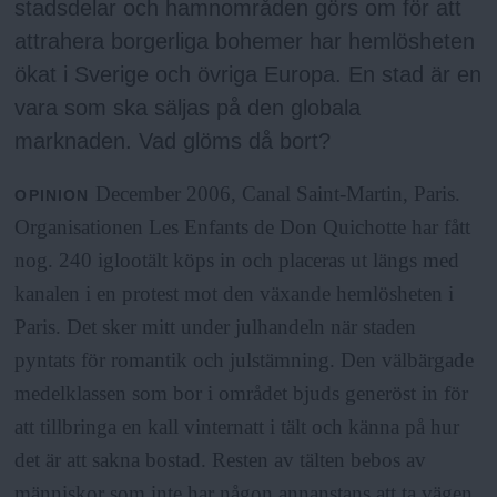
stadsdelar och hamnområden görs om för att
attrahera borgerliga bohemer har hemlösheten
ökat i Sverige och övriga Europa. En stad är en
vara som ska säljas på den globala
marknaden. Vad glöms då bort?
December 2006, Canal Saint-Martin, Paris.
OPINION
Organisationen Les Enfants de Don Quichotte har fått
nog. 240 iglootält köps in och placeras ut längs med
kanalen i en protest mot den växande hemlösheten i
Paris. Det sker mitt under julhandeln när staden
pyntats för romantik och julstämning. Den välbärgade
medelklassen som bor i området bjuds generöst in för
att tillbringa en kall vinternatt i tält och känna på hur
det är att sakna bostad. Resten av tälten bebos av
människor som inte har någon annanstans att ta vägen.