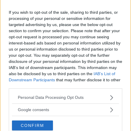
den utveckling som har skett i Melbourne, Australien.
If you wish to opt-out of the sale, sharing to third parties, or
Sedan 1993 har Melbourne genomgått flera
processing of your personal or sensitive information for
genomgripande ombyggnader av områdena längs med
targeted advertising by us, please use the below opt-out
section to confirm your selection. Please note that after your
vattnet. Dovey menar att Melbourne kan ses som ett
opt-out request is processed you may continue seeing
experiment i privatiserad stadsplanering och därför
interest-based ads based on personal information utilized by
us or personal information disclosed to third parties prior to
också har något att lära alla de städer som i dag kämpar
your opt-out. You may separately opt-out of the further
med att dra till sig kapitalinvesteringar. Diskussionerna
disclosure of your personal information by third parties on the
IAB’s list of downstream participants. This information may
kring Melbournes hamnområden präglades
also be disclosed by us to third parties on the
IAB’s List of
inledningsvis av ett intresse av att skapa områden som
Downstream Participants
that may further disclose it to other
var till för alla, med allmänna platser och med bostäder
third parties.
Läs Frias efterträdare!
med rimliga hyror.
Please note that this website/app uses one or more Google
Personal Data Processing Opt Outs
Syre
är Sveriges enda gröna dagstidning som
services and may gather and store information including but
finns både digitalt och i tryck.
not limited to your visit or usage behaviour. You may click to
Google consents
Med tiden kom dock ”allmänhetens intresse” att
grant or deny consent to Google and its third-party tags to
use your data for below specified purposes in below Google
likställas med ekonomiska intressen. Stadsplaneringen
CONFIRM
consent section.
gick från en öppen diskussion till en allt mer sluten