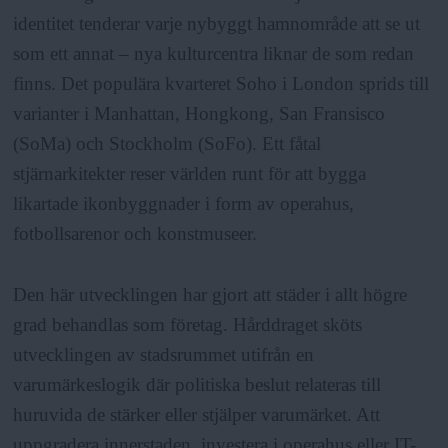
identitet tenderar varje nybyggt hamnområde att se ut
som ett annat – nya kulturcentra liknar de som redan
finns. Det populära kvarteret Soho i London sprids till
varianter i Manhattan, Hongkong, San Fransisco
(SoMa) och Stockholm (SoFo). Ett fåtal
stjärnarkitekter reser världen runt för att bygga
likartade ikonbyggnader i form av operahus,
fotbollsarenor och konstmuseer.
Den här utvecklingen har gjort att städer i allt högre
grad behandlas som företag. Hårddraget sköts
utvecklingen av stadsrummet utifrån en
varumärkeslogik där politiska beslut relateras till
huruvida de stärker eller stjälper varumärket. Att
uppgradera innerstaden, investera i operahus eller IT-