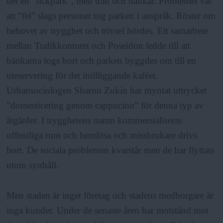
det en ”fickpark”, med träd och bänkar. Problemet var
att ”fel” slags personer tog parken i anspråk. Röster om
behovet av trygghet och trivsel hördes. Ett samarbete
mellan Trafikkontoret och Poseidon ledde till att
bänkarna togs bort och parken byggdes om till en
uteservering för det intilliggande kaféet.
Urbansociologen Sharon Zukin har myntat uttrycket
”domesticering genom cappucino” för denna typ av
åtgärder. I trygghetens namn kommersialiseras
offentliga rum och hemlösa och missbrukare drivs
bort. De sociala problemen kvarstår men de har flyttats
utom synhåll.
Men staden är inget företag och stadens medborgare är
inga kunder. Under de senaste åren har motstånd mot