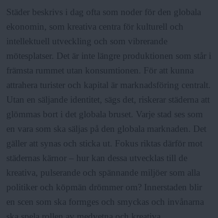
Städer beskrivs i dag ofta som noder för den globala
ekonomin, som kreativa centra för kulturell och
intellektuell utveckling och som vibrerande
mötesplatser. Det är inte längre produktionen som står i
främsta rummet utan konsumtionen. För att kunna
attrahera turister och kapital är marknadsföring centralt.
Utan en säljande identitet, sägs det, riskerar städerna att
glömmas bort i det globala bruset. Varje stad ses som
en vara som ska säljas på den globala marknaden. Det
gäller att synas och sticka ut. Fokus riktas därför mot
städernas kärnor – hur kan dessa utvecklas till de
kreativa, pulserande och spännande miljöer som alla
politiker och köpmän drömmer om? Innerstaden blir
en scen som ska formges och smyckas och invånarna
ska spela rollen av medvetna och kreativa