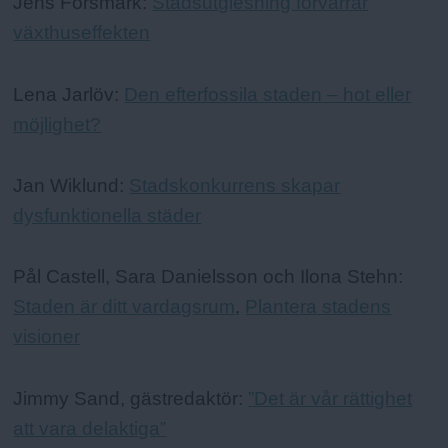
Jens Forsmark:
Stadsutglesning förvärrar
växthuseffekten
Lena Jarlöv:
Den efterfossila staden – hot eller
möjlighet?
Jan Wiklund:
Stadskonkurrens skapar
dysfunktionella städer
Pål Castell, Sara Danielsson och Ilona Stehn:
Staden är ditt vardagsrum
,
Plantera stadens
visioner
Jimmy Sand, gästredaktör:
”Det är vår rättighet
att vara delaktiga”