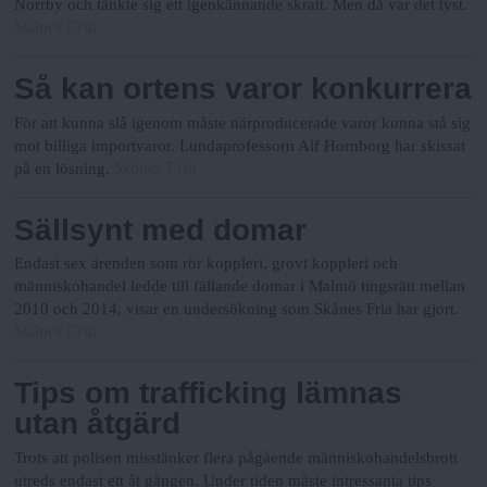
Norrby och tänkte sig ett igenkännande skratt. Men då var det tyst.
Skånes Fria
Så kan ortens varor konkurrera
För att kunna slå igenom måste närproducerade varor kunna stå sig
mot billiga importvaror. Lundaprofessorn Alf Hornborg har skissat
Skånes Fria
på en lösning.
Sällsynt med domar
Endast sex ärenden som rör koppleri, grovt koppleri och
människohandel ledde till fällande domar i Malmö tingsrätt mellan
2010 och 2014, visar en undersökning som Skånes Fria har gjort.
Skånes Fria
Tips om trafficking lämnas
utan åtgärd
Trots att polisen misstänker flera pågående människohandelsbrott
utreds endast ett åt gången. Under tiden måste intressanta tips