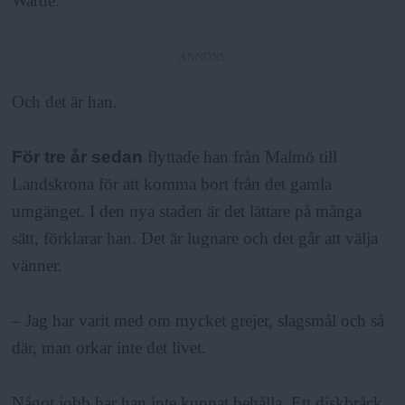
Warde.
ANNONS
Och det är han.
För tre år sedan
flyttade han från Malmö till
Landskrona för att komma bort från det gamla
umgänget. I den nya staden är det lättare på många
sätt, förklarar han. Det är lugnare och det går att välja
vänner.
– Jag har varit med om mycket grejer, slagsmål och så
där, man orkar inte det livet.
Något jobb har han inte kunnat behålla. Ett diskbråck