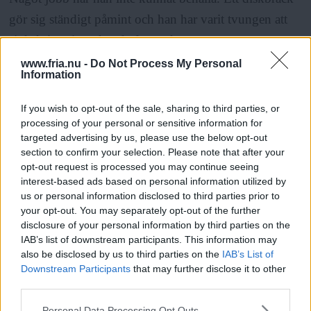
gör sig ständigt påmint och han har varit tvungen att
sjukskriva sig redan de första dagarna.
www.fria.nu -
Do Not Process My Personal
Information
ANNONS
If you wish to opt-out of the sale, sharing to third parties, or
– Det är skitjobbigt, jag måste få ett slut på det, jag vill
processing of your personal or sensitive information for
inte göra bort mig hela tiden, säger han.
targeted advertising by us, please use the below opt-out
section to confirm your selection. Please note that after your
opt-out request is processed you may continue seeing
Hoppet står till att bli sjukpensionär. Då kan han också
interest-based ads based on personal information utilized by
us or personal information disclosed to third parties prior to
övertala någon hyresvärd att byta till en större och
your opt-out. You may separately opt-out of the further
bättre lägenhet, tror han.
disclosure of your personal information by third parties on the
IAB’s list of downstream participants. This information may
also be disclosed by us to third parties on the
IAB’s List of
– Flickan vill bara hem för att det är så trångt.
Downstream Participants
that may further disclose it to other
third parties.
Läs Frias efterträdare!
Entydigt positiv
till både upprustningen och
Please note that this website/app uses one or more Google
Personal Data Processing Opt Outs