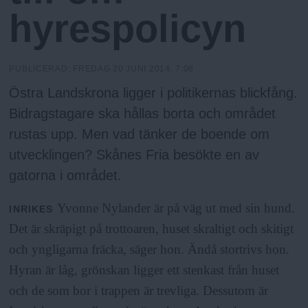
N
n
hyrespolicyn
y
u
PUBLICERAD:
FREDAG 20 JUNI 2014, 7:06
Östra Landskrona ligger i politikernas blickfång.
Bidragstagare ska hållas borta och området
rustas upp. Men vad tänker de boende om
utvecklingen? Skånes Fria besökte en av
gatorna i området.
Yvonne Nylander är på väg ut med sin hund.
INRIKES
Det är skräpigt på trottoaren, huset skraltigt och skitigt
och yngligarna fräcka, säger hon. Ändå stortrivs hon.
Hyran är låg, grönskan ligger ett stenkast från huset
och de som bor i trappen är trevliga. Dessutom är