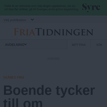
Hoppa till huvudinnehåll
Välj publikation
F
S
Normbrytande
AVDELNING
MITT FRIA
SÖK
nyheter
e
r
k
ANNONS
u
i
n
d
SKÅNES FRIA
a
ä
Boende tycker
r
.
m
till om
e