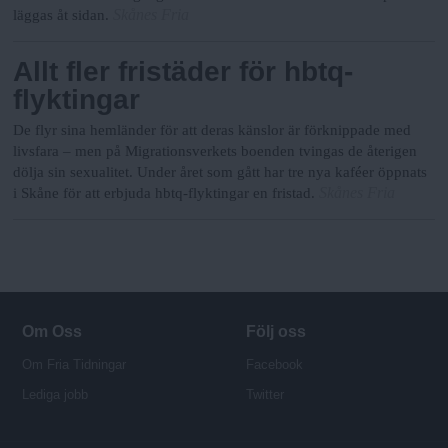
Skånes Fria
läggas åt sidan.
Allt fler fristäder för hbtq-
flyktingar
De flyr sina hemländer för att deras känslor är förknippade med
livsfara – men på Migrationsverkets boenden tvingas de återigen
dölja sin sexualitet. Under året som gått har tre nya kaféer öppnats
Skånes Fria
i Skåne för att erbjuda hbtq-flyktingar en fristad.
Om Oss
Följ oss
Om Fria Tidningar
Facebook
Lediga jobb
Twitter