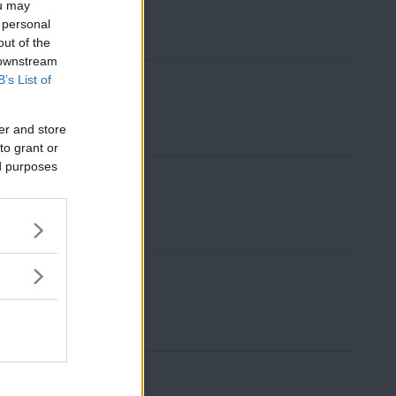
ou may
 personal
out of the
 downstream
B’s List of
er and store
to grant or
ed purposes