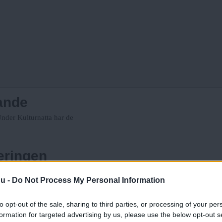
ande
Under Kulturnatta har de
eringen
Fria Tidningen
är listan på ministrarna.
nu -
Do Not Process My Personal Information
to opt-out of the sale, sharing to third parties, or processing of your per
ter
formation for targeted advertising by us, please use the below opt-out s