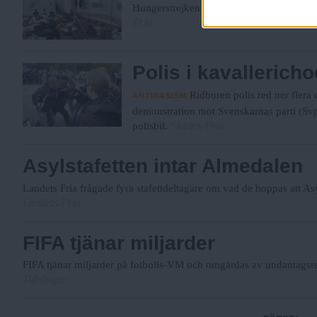
Hungerstrejken på Järntorget avbryts eft
Fria
Polis i kavalleric
Ridburen polis red ner fler
ANTIRASISM
demonstration mot Svenskarnas parti (Sv
Skånes Fria
polisbil.
Asylstafetten intar Almedalen
Landets Fria frågade fyra stafettdeltagare om vad de hoppas att Asyl
Landets Fria
FIFA tjänar miljarder
FIFA tjänar miljarder på fotbolls-VM och omgärdas av undantagsre
Tidningen