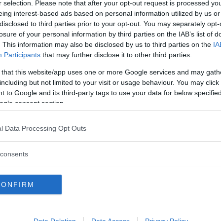
r selection. Please note that after your opt-out request is processed y
monstration vid förvaret i Kållered.
eing interest-based ads based on personal information utilized by us or
disclosed to third parties prior to your opt-out. You may separately opt-
losure of your personal information by third parties on the IAB’s list of
. This information may also be disclosed by us to third parties on the
IA
Participants
that may further disclose it to other third parties.
Göteborgs
ställde upp i.
 that this website/app uses one or more Google services and may gath
including but not limited to your visit or usage behaviour. You may click 
 to Google and its third-party tags to use your data for below specifi
ogle consent section.
Fria
 glass. Baka och mumsa!
Läs Frias efterträdare!
l Data Processing Opt Outs
Syre
är Sveriges enda gröna dagstidning som
finns både digitalt och i tryck.
et ska leva
consents
sörjning, fossilberoendet i
Landets Fria
ningar?
CONFIRM
ryts – men inte protesten
Data Deletion
Data Access
Privacy Policy