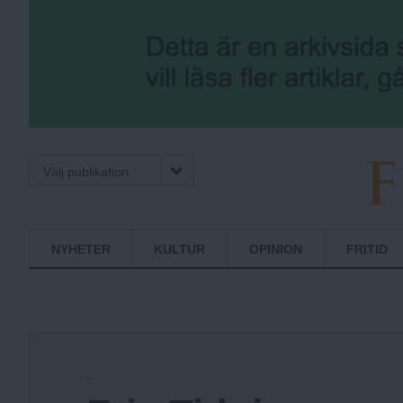
Välj publikation
F
Normbrytande
NYHETER
KULTUR
OPINION
FRITID
nyheter
r
i
-