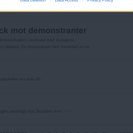
Göteborgs
er 25 dagar – men än är inte kampen över.
hock mot demonstranter
a demonstranter i samband med lördagens
p) i Malmö. En demonstrant blev överkörd av en
stafetten ska leda till.
Fria
gler samtidigt som Brasilien inve