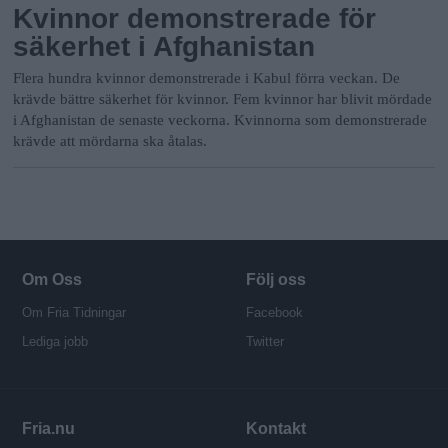
Kvinnor demonstrerade för
säkerhet i Afghanistan
Flera hundra kvinnor demonstrerade i Kabul förra veckan. De
krävde bättre säkerhet för kvinnor. Fem kvinnor har blivit mördade
i Afghanistan de senaste veckorna. Kvinnorna som demonstrerade
krävde att mördarna ska åtalas.
Om Oss
Följ oss
Om Fria Tidningar
Facebook
Lediga jobb
Twitter
Fria.nu
Kontakt