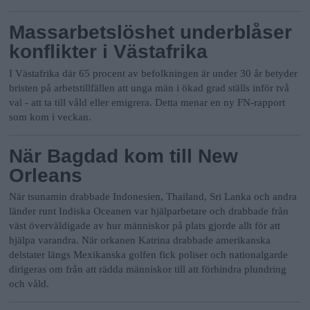
Massarbetslöshet underblåser
konflikter i Västafrika
I Västafrika där 65 procent av befolkningen är under 30 år betyder
bristen på arbetstillfällen att unga män i ökad grad ställs inför två
val - att ta till våld eller emigrera. Detta menar en ny FN-rapport
som kom i veckan.
När Bagdad kom till New
Orleans
När tsunamin drabbade Indonesien, Thailand, Sri Lanka och andra
länder runt Indiska Oceanen var hjälparbetare och drabbade från
väst överväldigade av hur människor på plats gjorde allt för att
hjälpa varandra. När orkanen Katrina drabbade amerikanska
delstater längs Mexikanska golfen fick poliser och nationalgarde
dirigeras om från att rädda människor till att förhindra plundring
och våld.