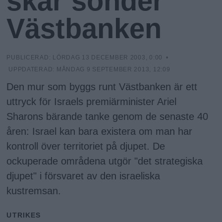
skär sönder
N
n
y
Västbanken
u
PUBLICERAD:
LÖRDAG 13 DECEMBER 2003, 0:00
•
UPPDATERAD:
MÅNDAG 9 SEPTEMBER 2013, 12:09
Den mur som byggs runt Västbanken är ett
uttryck för Israels premiärminister Ariel
Sharons bärande tanke genom de senaste 40
åren: Israel kan bara existera om man har
kontroll över territoriet på djupet. De
ockuperade områdena utgör "det strategiska
djupet" i försvaret av den israeliska
kustremsan.
UTRIKES