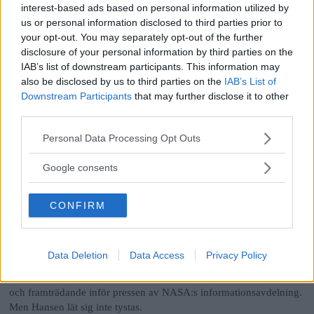
interest-based ads based on personal information utilized by
us or personal information disclosed to third parties prior to
your opt-out. You may separately opt-out of the further
REKOMMENDERADE ARTIKLAR
disclosure of your personal information by third parties on the
IAB’s list of downstream participants. This information may
Forskare i USA får inte tala fritt
also be disclosed by us to third parties on the
IAB’s List of
James Hansen forskar om klimatet vid Nasa. Han sa till folk i USA
Downstream Participants
that may further disclose it to other
att man snabbt måste sluta släppa ut en massa gaser i luften. Han sa
third parties.
att gaserna skadar klimatet på jorden. Då försökte Nasa stoppa
Please note that this website/app uses one or more Google
honom. De tog bort information från hans webbsidor. De försökte
Personal Data Processing Opt Outs
services and may gather and store information including but
hindra honom från att tala med media. Men Hansen säger vad han
not limited to your visit or usage behaviour. You may click to
vill ändå.
Google consents
grant or deny consent to Google and its third-party tags to
use your data for below specified purposes in below Google
NASA försökte tysta
CONFIRM
consent section.
klimatforskare
Sedan den ledande klimatforskaren James Hansen vid NASA gick
Data Deletion
Data Access
Privacy Policy
ut till allmänheten i USA för att söka stöd för en omedelbar
minskning av utsläppen av växthusgaser censureras hans hemsidor
och framträdande inför pressen av NASA:s informationsavdelning.
Men Hansen lät sig inte tystas.