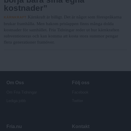
kostnader”
Kärnkraft är billigt. Det är något som förespråkarna
KÄRNKRAFT
brukar framhålla. Men bakom prislappen finns många dolda
kostnader för samhället. Fria Tidningar reder ut hur kärnkraften
subventioneras och kan komma att kosta stora summor pengar
flera generationer framöver.
Om Oss
Följ oss
Om Fria Tidningar
Facebook
Lediga jobb
Twitter
Fria.nu
Kontakt