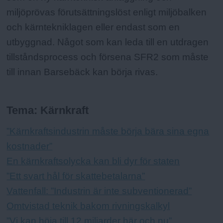
miljöprövas förutsättningslöst enligt miljöbalken
och kärntekniklagen eller endast som en
utbyggnad. Något som kan leda till en utdragen
tillståndsprocess och försena SFR2 som måste
till innan Barsebäck kan börja rivas.
Tema: Kärnkraft
”Kärnkraftsindustrin måste börja bära sina egna
kostnader”
En kärnkraftsolycka kan bli dyr för staten
”Ett svart hål för skattebetalarna”
Vattenfall: ”Industrin är inte subventionerad”
Omtvistad teknik bakom rivningskalkyl
”Vi kan höja till 12 miljarder här och nu”