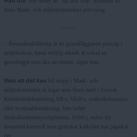
Han tror
inte heller att ”rip and ship” kommer att
klara Mark- och miljödomstolens prövning.
ANNONS
– Resurshushållning är en grundläggande princip i
miljöbalken, bästa möjlig teknik är också en
grundregel som ska användas, säger han.
Men att det kan
bli stopp i Mark- och
miljödomstolen är inget som finns med i Svensk
Kärnbränslehantering AB:s, SKB:s, osäkerhetsanalys
eller kostnadsberäkning. Inte heller
Strålsäkerhetsmyndighetens, SSM:s, enhet för
finansiell kontroll som granskar kalkylen har påpekat
det.