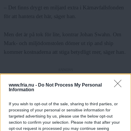
– Det finns drygt en miljard extra i Kärnavfallsfonden
för att hantera det här, säger han.
Men det är på tok för lite, kontrar Johan Swahn. Om
Mark- och miljödomstolen dömer ut rip and ship
kommer kostnaderna att stiga betydligt mer, säger han.
ANNONS
– Ska den bästa tekniken användas för att minimera
www.fria.nu -
Do Not Process My Personal
Information
avfallsmängderna ökar kostnaderna förmodligen med
det dubbla.
If you wish to opt-out of the sale, sharing to third parties, or
processing of your personal or sensitive information for
targeted advertising by us, please use the below opt-out
Men först efter
2018 påbörjas tillståndsprocessen för
section to confirm your selection. Please note that after your
rivningsansökan. Under tiden pågår ordstriden.
opt-out request is processed you may continue seeing