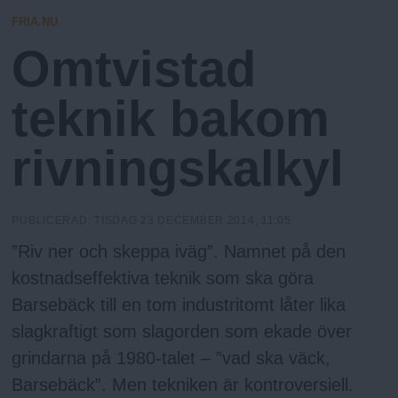
N
n
N
FRIA.NU
y
I
Omtvistad
N
u
G
teknik bakom
rivningskalkyl
PUBLICERAD:
TISDAG 23 DECEMBER 2014, 11:05
”Riv ner och skeppa iväg”. Namnet på den
kostnadseffektiva teknik som ska göra
Barsebäck till en tom industritomt låter lika
slagkraftigt som slagorden som ekade över
grindarna på 1980-talet – ”vad ska väck,
Barsebäck”. Men tekniken är kontroversiell.