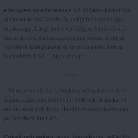
4,3 miljarder kronor ska
FÖRDJUPNING
KÄRNKRAFT
det kosta att riva Barsebäck, enligt branschens egna
beräkningar. Långt under vad tidigare kärnkraftverk
kostat att riva. Att kostnaderna kan pressas är för att
Barsebäck kraft planerar att använda teknik som är
hämtad från USA – ”rip and ship”.
ANNONS
– Vi river ner allt det radioaktiva och paketerar det i
sådana kollin som behövs för SFR och så skickar vi
det dit, säger Leif Roth, chef för rivningsplaneringen
på Barsebäck kraft AB.
Enkelt och säkert
, enligt förespråkarna. Istället för