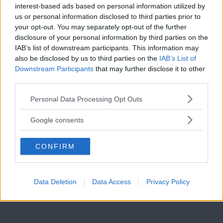
interest-based ads based on personal information utilized by
us or personal information disclosed to third parties prior to
– Hur mycket ska du återvinna och hur mycket
your opt-out. You may separately opt-out of the further
disclosure of your personal information by third parties on the
strålning ska du låta personalen ta? Hade Tyskland haft
IAB’s list of downstream participants. This information may
möjlighet till ett SFR-bergrum tror jag att man hade
also be disclosed by us to third parties on the
IAB’s List of
Downstream Participants
that may further disclose it to other
valt den vägen vi har gjort men de har inte den
third parties.
Läs Frias efterträdare!
möjligheten, säger Leif Roth.
Please note that this website/app uses one or more Google
Personal Data Processing Opt Outs
Syre
är Sveriges enda gröna dagstidning som
services and may gather and store information including but
– Jag är inte övertygad, jag tror att det kan vara ett
finns både digitalt och i tryck.
not limited to your visit or usage behaviour. You may click to
Google consents
grant or deny consent to Google and its third-party tags to
svepskäl, jag tror snarare att tyskarna vill vara
use your data for below specified purposes in below Google
försiktiga och därför låter det kosta pengar, säger Johan
CONFIRM
consent section.
Swahn.
Data Deletion
Data Access
Privacy Policy
ANNONS