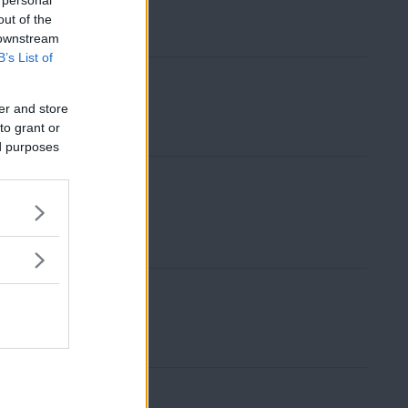
 personal
out of the
 downstream
B’s List of
limat
er and store
to grant or
ed purposes