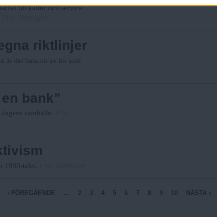
rhet till kultur och service
Fria Tidningen
gna riktlinjer
n är det bara en av tio som
a en bank”
Fria
i dagens samhälle.
ktivism
Fria Tidningen
n 1990-talet.
‹ FÖREGÅENDE
…
2
3
4
5
6
7
8
9
10
NÄSTA ›