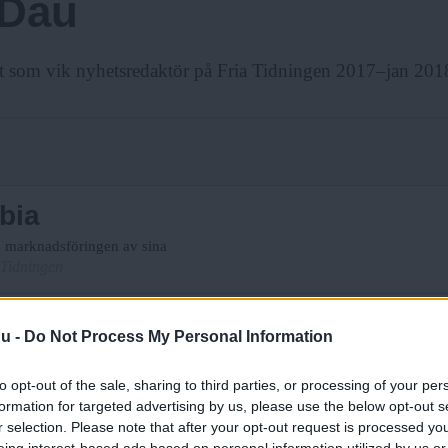
 Dau
t som vik nyhetsredaktör på Fria Tidningen 2017–jan 201
bia
ab marknadsföringen av sina
 Tidningen
 inte i Sverige
nu -
Do Not Process My Personal Information
nskilda entusiaster som hoppas
to opt-out of the sale, sharing to third parties, or processing of your per
formation for targeted advertising by us, please use the below opt-out s
 mer lek
r selection. Please note that after your opt-out request is processed y