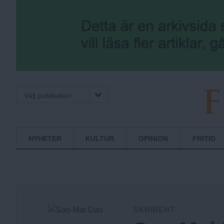
Välj publikation
F
Normbrytande
NYHETER
KULTUR
OPINION
FRITID
nyheter
r
i
SKRIBENT