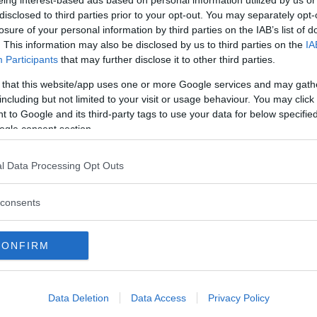
eing interest-based ads based on personal information utilized by us or
 många har en önskan om att
disclosed to third parties prior to your opt-out. You may separately opt-
losure of your personal information by third parties on the IAB’s list of
. This information may also be disclosed by us to third parties on the
IA
Participants
that may further disclose it to other third parties.
riva rättsprocesser om miljö och k
 that this website/app uses one or more Google services and may gath
naste åren har allt fler satt
including but not limited to your visit or usage behaviour. You may click 
 to Google and its third-party tags to use your data for below specifi
ogle consent section.
tfrågan till domstol
Läs Frias efterträdare!
et så måste de lyssna på lagen”, säger Annika
l Data Processing Opt Outs
gen
Syre
är Sveriges enda gröna dagstidning som
finns både digitalt och i tryck.
consents
kärpas
CONFIRM
Fria
d enligt miljöbalken.
Data Deletion
Data Access
Privacy Policy
tockholm