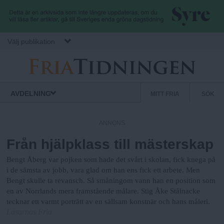
Hoppa till huvudinnehåll
Välj publikation
F
S
Normbrytande
AVDELNING
MITT FRIA
SÖK
nyheter
e
r
k
ANNONS
u
Från hjälpklass till mästerskap
i
n
d
Bengt Åberg var pojken som hade det svårt i skolan, fick knega på
a
ä
i de sämsta av jobb, vara glad om han ens fick ett arbete. Men
Bengt skulle ta revansch. Så småningom vann han en position som
r
en av Norrlands mera framstående målare. Stig Åke Stålnacke
.
m
tecknar ett varmt porträtt av en sällsam konstnär och hans måleri.
Läsarnas Fria
e