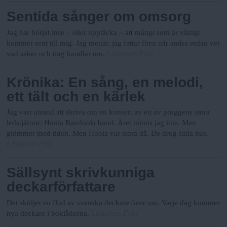
N
n
Sentida sånger om omsorg
y
u
Jag har börjat inse – eller upptäcka – att mångt som är viktigt
kommer sent till mig. Jag menar, jag fattar först när andra redan vet
Läsarnas Fria
vad saker och ting handlar om.
Krönika: En sång, en melodi,
ett tält och en kärlek
Jag vart utsänd att skriva om en konsert av ett av proggens stora
ledstjärnor: Hoola Bandoola band. Året minns jag inte. Man
glömmer med tiden. Men Hoola var stora då. De drog fulla hus.
Läsarnas Fria
Sällsynt skrivkunniga
deckarförfattare
Det sköljer en flod av svenska deckare över oss. Varje dag kommer
Läsarnas Fria
nya deckare i boklådorna.