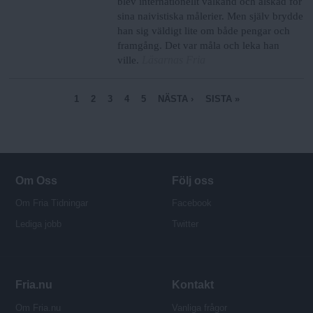
blev internationellt välkänd och älskad för
sina naivistiska målerier. Men själv brydde
han sig väldigt lite om både pengar och
framgång. Det var måla och leka han
Läsarnas Fria
ville.
S
1
2
3
4
5
NÄSTA ›
SISTA »
i
d
o
r
Om Oss
Följ oss
Om Fria Tidningar
Facebook
Lediga jobb
Twitter
Fria.nu
Kontakt
Om Fria.nu
Vanliga frågor