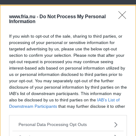
Skildring av en
särpräglad naivist
www.fria.nu -
Do Not Process My Personal
Information
Litteratur: Ivar Arosenius Författare: Björn
Läsarnas Fria
Fredlund Förlag: Atlantis
If you wish to opt-out of the sale, sharing to third parties, or
processing of your personal or sensitive information for
Figurativ konst –
targeted advertising by us, please use the below opt-out
section to confirm your selection. Please note that after your
det förbjudna
opt-out request is processed you may continue seeing
måleriet
interest-based ads based on personal information utilized by
us or personal information disclosed to third parties prior to
Figurationer – Romantik och realism i
your opt-out. You may separately opt-out of the further
norskt samtidsmåleri FÖRFATTARE:
disclosure of your personal information by third parties on the
Johan Lundberg & Christopher Rådlund
IAB’s list of downstream participants. This information may
Läsarnas Fria
FÖRLAG: Atlantis
also be disclosed by us to third parties on the
IAB’s List of
Downstream Participants
that may further disclose it to other
Tösen som sjöng med kniven
third parties.
Läs Frias efterträdare!
mot strupen
Please note that this website/app uses one or more Google
Personal Data Processing Opt Outs
Syre
är Sveriges enda gröna dagstidning som
services and may gather and store information including but
BOK: Enkel, vacker, öm. Boken om Monica Zetterlund
finns både digitalt och i tryck.
not limited to your visit or usage behaviour. You may click to