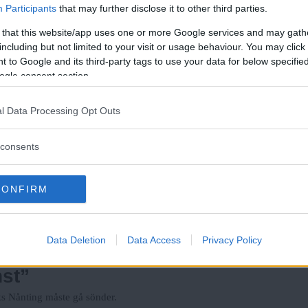
Participants
that may further disclose it to other third parties.
kapa engagemang kring klimatfråg
 that this website/app uses one or more Google services and may gath
including but not limited to your visit or usage behaviour. You may click 
s första klimatfilmfestival, To future with love, i
 to Google and its third-party tags to use your data for below specifi
Fria
ogle consent section.
Läs Frias efterträdare!
l Data Processing Opt Outs
am ur skuggan
Syre
är Sveriges enda gröna dagstidning som
lissa Lindgren inför Tempo
finns både digitalt och i tryck.
consents
arar antirasistiska filmkrav
CONFIRM
estivalens filmer utifrån feministiska och
Data Deletion
Data Access
Privacy Policy
nst”
s Nånting måste gå sönder.