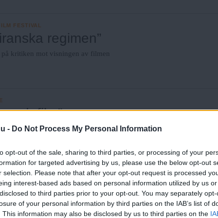
ILM FESTIVAL
 iranska regimen”
 på kritiken mot visningen av filmen
E
agandafilm”
nu -
Do Not Process My Personal Information
ukar filmkonsten och
dskap, skriver Iranska konst-
to opt-out of the sale, sharing to third parties, or processing of your per
formation for targeted advertising by us, please use the below opt-out s
r selection. Please note that after your opt-out request is processed y
eing interest-based ads based on personal information utilized by us or
disclosed to third parties prior to your opt-out. You may separately opt-
som i år visar 500 filmer från
losure of your personal information by third parties on the IAB’s list of
. This information may also be disclosed by us to third parties on the
IA