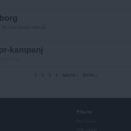
eborg
 Nu visas hennes film på
 pr-kampanj
borgs Fria
1
2
3
4
NÄSTA ›
SISTA »
Fria.nu
Om Fria.nu
PDF-tidning