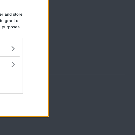
or
er and store
to grant or
ed purposes