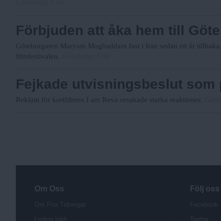
Göteborgs Fria
Förbjuden att åka hem till Göt
Göteborgaren Maryam Moghaddam fast i Iran sedan ett år tillbaka.
Göteborgs Fria
filmfestivalen.
Fejkade utvisningsbeslut som
Göte
Reklam för kortfilmen I am Reva orsakade starka reaktioner.
S
i
d
o
r
Om Oss
Följ oss
Om Fria Tidningar
Facebook
Lediga jobb
Twitter