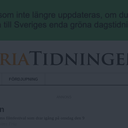
Hoppa till huvudinnehåll
FÖRDJUPNING
ANNONS
en
olms filmfestival som drar igång på onsdag den 9
olms Fria