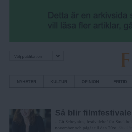
Välj publikation
F
Normbrytande
NYHETER
KULTUR
OPINION
FRITID
nyheter
r
Så blir filmfestival
i
...Git Scheynius, festivalchef för Stockh
Stockh
november och pågår till den 20:e.