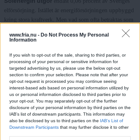
Solenergin utgör
endast 0,06 procent av Sveriges
elförsörjning. Istället är energiförsörjningen uppbyggd
kring stora kraftverk. Men vad som ofta betraktas som
utopiskt av vuxna ses som mer självklart av eleverna,
www.fria.nu -
Do Not Process My Personal
berättar Lars-Erik.
Information
If you wish to opt-out of the sale, sharing to third parties, or
– När jag tar upp elbil med min egen generation är det
processing of your personal or sensitive information for
många som rynkar på näsan men ungdomarna suger åt
targeted advertising by us, please use the below opt-out
section to confirm your selection. Please note that after your
sig av tekniken, de har miljötänkandet med sig i
opt-out request is processed you may continue seeing
grunden, säger Lars-Erik.
interest-based ads based on personal information utilized by
us or personal information disclosed to third parties prior to
your opt-out. You may separately opt-out of the further
Skolan har även satt upp ett vindkraftverk på en
disclosure of your personal information by third parties on the
kilowatt och eleverna får i undervisningen jämföra
IAB’s list of downstream participants. This information may
also be disclosed by us to third parties on the
IAB’s List of
effekterna av vindkraft och solkraft. Att arbeta med
Downstream Participants
that may further disclose it to other
förnybara källor är en naturlig del av
third parties.
Läs Frias efterträdare!