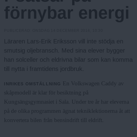
N
n
förnybar energi
y
u
PUBLICERAD:
ONSDAG 14 DECEMBER 2016, 10:30
Läraren Lars-Erik Eriksson vill inte stödja en
smutsig oljebransch. Med sina elever bygger
han solceller och eldrivna bilar som kan komma
till nytta i framtidens jordbruk.
En Volkswagen Caddy av
INRIKES
OMSTÄLLNING
skåpmodell är klar för besiktning på
Kungsängsgymnasiet i Sala. Under tre år har eleverna
på de olika programmen ägnat tekniklektionerna åt att
konvertera bilen från bensindrift till eldrift.