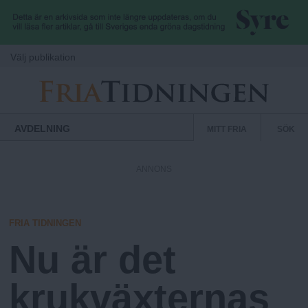
Hoppa till huvudinnehåll
Välj publikation
F
S
Normbrytande
AVDELNING
MITT FRIA
SÖK
nyheter
e
r
k
ANNONS
u
i
n
d
FRIA TIDNINGEN
a
ä
Nu är det
r
.
m
krukväxternas
e