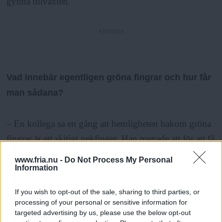
gynna tillväxten.
ANNONS
Vad innebär egentligen gröna fingrar och hur får
man sådana?
– En kollega sa en gång att hemligheten bakom gröna
fingrar är ett skitigt pekfinger. Han menade att för att få
gröna fingrar så kör man helt enkelt ner pekfingret i
www.fria.nu -
Do Not Process My Personal
krukan. Är det torrt vattnar man, annars inte, säger
Information
hon.
If you wish to opt-out of the sale, sharing to third parties, or
processing of your personal or sensitive information for
Allmänt kan man annars säga att gröna fingrar bygger
targeted advertising by us, please use the below opt-out