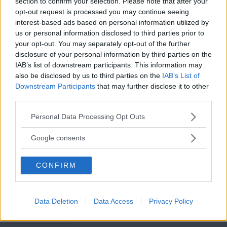
section to confirm your selection. Please note that after your
på en känsla, enligt Lena Månsson. Den känslan
opt-out request is processed you may continue seeing
bygger på erfarenhet man fått efter att ha iakttagit
interest-based ads based on personal information utilized by
us or personal information disclosed to third parties prior to
växter, sett vad de mår bra av och hur de ser ut när de
your opt-out. You may separately opt-out of the further
mår dåligt.
disclosure of your personal information by third parties on the
IAB’s list of downstream participants. This information may
also be disclosed by us to third parties on the
IAB’s List of
– Grunden kring växter går förstås att läsa sig till, men
Downstream Participants
that may further disclose it to other
third parties.
slutklämmen bygger på egna erfarenheter och
Läs Frias efterträdare!
iakttagelser. Gå gärna och titta på dina krukväxter ofta,
Please note that this website/app uses one or more Google
Personal Data Processing Opt Outs
Syre
är Sveriges enda gröna dagstidning som
services and may gather and store information including but
gärna flera dagar i veckan för att tidigt upptäcka
finns både digitalt och i tryck.
not limited to your visit or usage behaviour. You may click to
Google consents
sjukdomar eller djur och se hur de mår, säger Lena
grant or deny consent to Google and its third-party tags to
use your data for below specified purposes in below Google
Månsson.
CONFIRM
consent section.
ANNONS
Data Deletion
Data Access
Privacy Policy