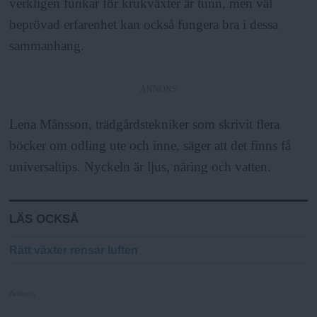
verkligen funkar för krukväxter är tunn, men väl
beprövad erfarenhet kan också fungera bra i dessa
sammanhang.
ANNONS
Lena Månsson, trädgårdstekniker som skrivit flera
böcker om odling ute och inne, säger att det finns få
universaltips. Nyckeln är ljus, näring och vatten.
LÄS OCKSÅ
Rätt växter rensar luften
Annons