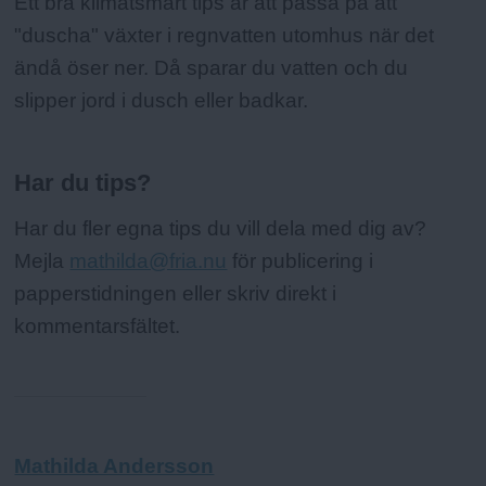
Ett bra klimatsmart tips är att passa på att
"duscha" växter i regnvatten utomhus när det
ändå öser ner. Då sparar du vatten och du
slipper jord i dusch eller badkar.
Har du tips?
Har du fler egna tips du vill dela med dig av?
Mejla
mathilda@fria.nu
för publicering i
papperstidningen eller skriv direkt i
kommentarsfältet.
Mathilda Andersson