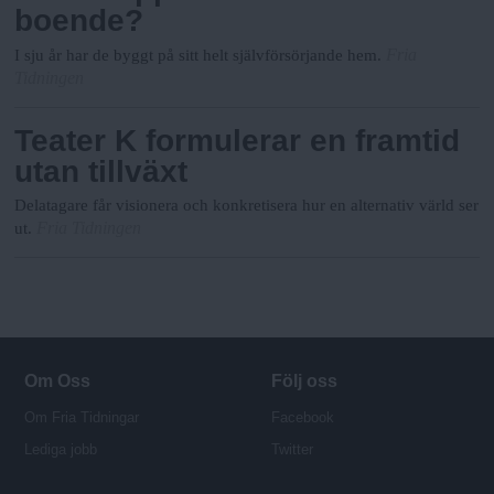
boende?
Fria
I sju år har de byggt på sitt helt självförsörjande hem.
Tidningen
Teater K formulerar en framtid
utan tillväxt
Delatagare får visionera och konkretisera hur en alternativ värld ser
Fria Tidningen
ut.
Om Oss
Följ oss
Om Fria Tidningar
Facebook
Lediga jobb
Twitter