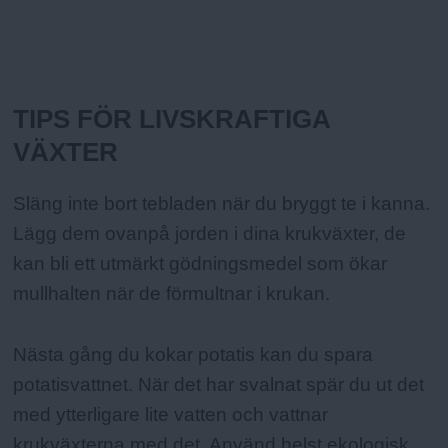
Fakta:
TIPS FÖR LIVSKRAFTIGA
VÄXTER
Släng inte bort tebladen när du bryggt te i kanna.
Lägg dem ovanpå jorden i dina krukväxter, de
kan bli ett utmärkt gödningsmedel som ökar
mullhalten när de förmultnar i krukan.
Nästa gång du kokar potatis kan du spara
potatisvattnet. När det har svalnat spär du ut det
med ytterligare lite vatten och vattnar
krukväxterna med det. Använd helst ekologisk