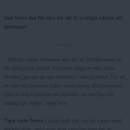
Vad finns det för tips för att få ovilliga växter att
blomma?
ANNONS
– Många växter blommar inte för att förhållandena är
för dåliga helt enkelt. Växterna reagerar efter bästa
förstånd genom att inte blomma i våra bostäder. För att
en växt ska blomma krävs extra näring till knopparna.
Ofta är också ljusbrist ett problem, så mer ljus och
näring kan hjälpa, säger hon.
Tips som finns
i rutan intill här, om att vattna med
potatisvatten, äggvatten eller persiljevatten för att