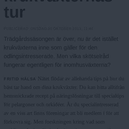
N
n
tur
y
u
PUBLICERAD:
ONSDAG 30 OKTOBER 2013, 11:44
Trädgårdssäsongen är över, nu är det istället
krukväxterna inne som gäller för den
odlingsintresserade. Men vilka skötselråd
fungerar egentligen för inomhusväxterna?
Nätet flödar av allehanda tips på hur du
FRITID
HÄLSA
bäst tar hand om dina krukväxter. Du kan hitta alltifrån
hemsnickrade recept på näringslösningar till specialtips
för pelargoner och orkidéer. Är du specialintresserad
av en viss art finns föreningar att bli medlem i för att
förkovra sig. Men forskningen kring vad som