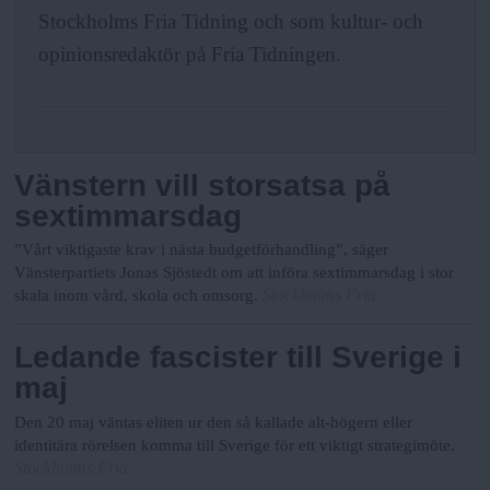
N
n
Stockholms Fria Tidning och som kultur- och
y
opinionsredaktör på Fria Tidningen.
u
Vänstern vill storsatsa på
sextimmarsdag
”Vårt viktigaste krav i nästa budgetförhandling”, säger
Vänsterpartiets Jonas Sjöstedt om att införa sextimmarsdag i stor
Stockholms Fria
skala inom vård, skola och omsorg.
Ledande fascister till Sverige i
maj
Den 20 maj väntas eliten ur den så kallade alt-högern eller
identitära rörelsen komma till Sverige för ett viktigt strategimöte.
Stockholms Fria