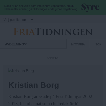
Hoppa till huvudinnehåll
Välj publikation
F
S
Normbrytande
AVDELNING
MITT FRIA
SÖK
nyheter
e
r
k
ANNONS
u
i
n
d
a
ä
Kristian Borg
r
.
m
Kristian Borg arbetade på Fria Tidningar 2002-
e
2018, bland annat som chefredaktör för