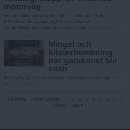
motorväg
Ny tunnelbana och ny tvärbanelinje – men ingen Östlig
förbindelse. Motorvägen ingår inte i paketet från
Stockholms Fria
Sverigeförhandlingen som presenterades idag.
Mingel och
klisterbombning
när gatukonst blir
cash
Kristian Borg går på vernissage med konstnärer och kapitalister.
Stockholms Fria
S
« FÖRSTA
‹ FÖREGÅENDE
1
2
3
4
5
6
7
8
9
…
NÄSTA ›
SISTA »
i
d
o