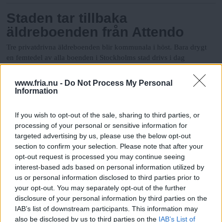
Staden tar tillbaka
äldreboenden från Attendo
Tre privatdrivna äldreboenden blir kommunala i höst. Bara drygt
en femtedel av alla boenden i Stockholms stad drivs i dag
Stockholms Fria
kommunalt.
www.fria.nu -
Do Not Process My Personal
Information
Staden tar tillbaka
äldreboenden från Attendo
If you wish to opt-out of the sale, sharing to third parties, or
processing of your personal or sensitive information for
Tre privatdrivna äldreboenden blir kommunala i höst. Bara en
targeted advertising by us, please use the below opt-out
femtedel av alla boenden i Stockholms stad drivs i dag kommunalt.
Stockholms Fria
section to confirm your selection. Please note that after your
opt-out request is processed you may continue seeing
interest-based ads based on personal information utilized by
Inget vinter-OS i Stockholm
us or personal information disclosed to third parties prior to
your opt-out. You may separately opt-out of the further
Socialdemokraterna backar från OS-planerna på grund av svagt
disclosure of your personal information by third parties on the
Stockholms Fria
politiskt stöd.
IAB’s list of downstream participants. This information may
also be disclosed by us to third parties on the
IAB’s List of