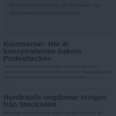
N
n
Stockholms Fria Tidning och som kultur- och
y
opinionsredaktör på Fria Tidningen.
u
Kommentar: Här är
konspirationen bakom
Prideattacken
Visste du att det finns en homolobby vars mål är att krossa
kärnfamiljen och sexualisera alla barn? Kristian Borg granskar den
Stockholms
högerextrema konspirationen bakom Prideattacken.
Fria
Hundratals ungdomar tvingas
från Stockholm
Hundratals ensamkommande måste flytta från Stockholm till