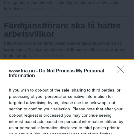
förläggningar i landet och staden lägger ner en stor del av sina
Stockholms Fria
hvb-platser.
Färdtjänstförare ska få bättre
arbetsvillkor
Efter missnöjet inom färdtjänsten skärper landstinget kraven på
taxibolagen. Nu ska kollektivavtalsliknande villkor skrivas in vid
Stockholms Fria
upphandlingar.
www.fria.nu -
Do Not Process My Personal
När marknaden drabbar
Information
marknadsliberalerna passar
det att skylla på politiken.
If you wish to opt-out of the sale, sharing to third parties, or
processing of your personal or sensitive information for
targeted advertising by us, please use the below opt-out
section to confirm your selection. Please note that after your
Inledare
:
Kristian Borg
opt-out request is processed you may continue seeing
Stockholms Fria
interest-based ads based on personal information utilized by
us or personal information disclosed to third parties prior to