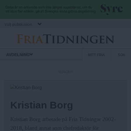
Hoppa till huvudinnehåll
Välj publikation
F
S
Normbrytande
AVDELNING
MITT FRIA
SÖK
nyheter
e
r
k
ANNONS
u
i
n
d
a
ä
Kristian Borg
r
.
m
Kristian Borg arbetade på Fria Tidningar 2002-
e
2018, bland annat som chefredaktör för