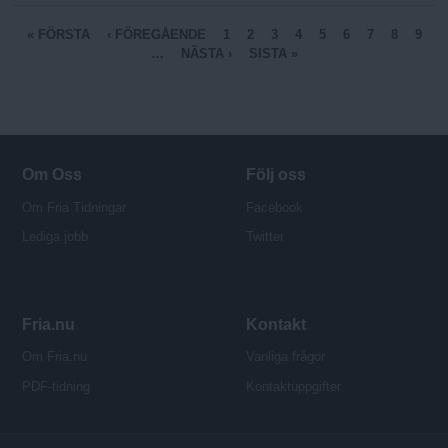
S
« FÖRSTA
‹ FÖREGÅENDE
1
2
3
4
5
6
7
8
9
…
NÄSTA ›
SISTA »
i
d
o
r
Om Oss
Följ oss
Om Fria Tidningar
Facebook
Lediga jobb
Twitter
Fria.nu
Kontakt
Om Fria.nu
Vanliga frågor
PDF-tidning
Kontaktuppgifter
P