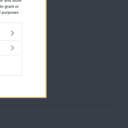
er and store
to grant or
ed purposes