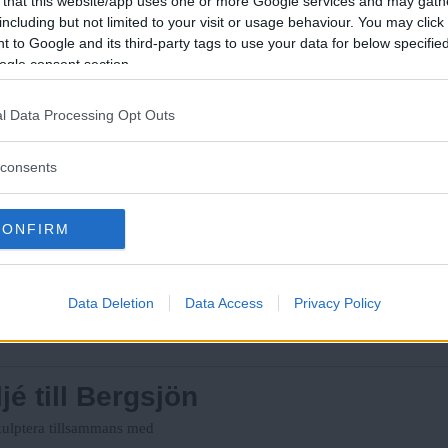
 that this website/app uses one or more Google services and may gath
ia
including but not limited to your visit or usage behaviour. You may click 
 to Google and its third-party tags to use your data for below specifi
rymden
ogle consent section.
Läs Frias efterträdare!
 hopp och uppgivenhet i sin
l Data Processing Opt Outs
Syre
är Sveriges enda gröna dagstidning som
finns både digitalt och i tryck.
consents
är jag växte upp"
e. Nästa låt kan handla om ja
CONFIRM
Fria Tidningen
tierna.
Data Deletion
Data Access
Privacy Policy
estivalen Jazz är farligt på
é till Bergsjön
kulptera tillsammans med