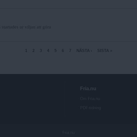
tartades ur viljan att göra
1
2
3
4
5
6
7
NÄSTA ›
SISTA »
Fria.nu
Om Fria.nu
PDF-tidning
Fria.nu