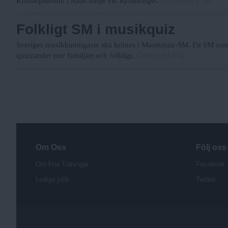
Göteborgs Fria
Konstepidemin i Allas ateljé vid Rymdtorget.
Folkligt SM i musikquiz
Sveriges musikkunnigaste ska krönas i Musikquiz-SM. Ett SM som s
Göteborgs Fria
quizzandet mer familjärt och folkligt.
S
i
d
o
r
Om Oss
Följ oss
Om Fria Tidningar
Facebook
Lediga jobb
Twitter
P