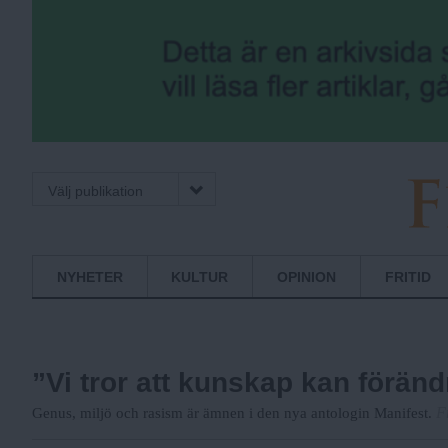
Välj publikation
F
Normbrytande
NYHETER
KULTUR
OPINION
FRITID
nyheter
r
”Vi tror att kunskap kan föränd
i
F
Genus, miljö och rasism är ämnen i den nya antologin Manifest.