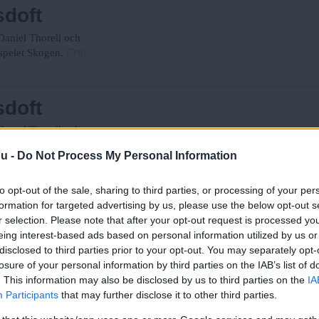
sdoft
 Daniel Thorell och
Fria
spelet Skogen.
sdoft
 Daniel Thorell och
Fria
spelet Skogen.
nu -
Do Not Process My Personal Information
to opt-out of the sale, sharing to third parties, or processing of your per
klighet
formation for targeted advertising by us, please use the below opt-out s
r selection. Please note that after your opt-out request is processed y
itt yrke som frisör nästan
eing interest-based ads based on personal information utilized by us or
Göteborgs
ber of Hisingen.
disclosed to third parties prior to your opt-out. You may separately opt-
losure of your personal information by third parties on the IAB’s list of
. This information may also be disclosed by us to third parties on the
IA
Participants
that may further disclose it to other third parties.
ger Gertrud Larsson,