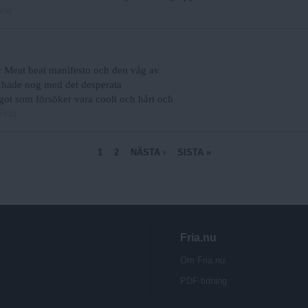
ria
för Meat beat manifesto och den våg av
t hade nog med det desperata
ågot som försöker vara coolt och hårt och
Fria
1
2
NÄSTA ›
SISTA »
Fria.nu
Om Fria.nu
PDF-tidning