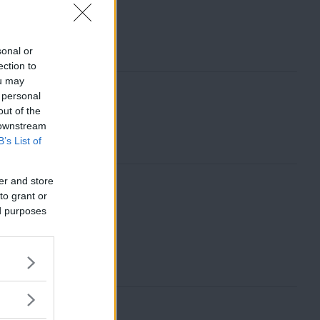
sonal or
ection to
ou may
 personal
out of the
 downstream
B’s List of
er and store
to grant or
ed purposes