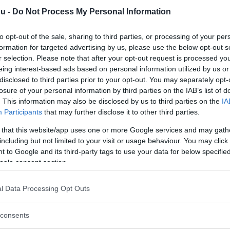
eine, i hög grad pionjärer
nu -
Do Not Process My Personal Information
stora mängder och slog inte
ar utövat långtgående
to opt-out of the sale, sharing to third parties, or processing of your per
formation for targeted advertising by us, please use the below opt-out s
r selection. Please note that after your opt-out request is processed y
ji Haino som kultgestalt
eing interest-based ads based on personal information utilized by us or
disclosed to third parties prior to your opt-out. You may separately opt-
r. Säkert 150 förväntansfulla
losure of your personal information by third parties on the IAB’s list of
Stockholms
lt vanlig syn.
. This information may also be disclosed by us to third parties on the
IA
Participants
that may further disclose it to other third parties.
tarkare program än någonsin
 that this website/app uses one or more Google services and may gath
including but not limited to your visit or usage behaviour. You may click 
edsfestival var en tämligen
 to Google and its third-party tags to use your data for below specifi
endast en dags ihållande regn.
ogle consent section.
. Från att tidigare alltid ha
Läs Frias efterträdare!
kte om sig att locka mest
l Data Processing Opt Outs
Stockholms Fria
vsevärt.
Syre
är Sveriges enda gröna dagstidning som
finns både digitalt och i tryck.
consents
ygar fortfarande med sin musik