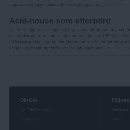
Stockholms F
unga slackerbögars alienerade och likgiltiga vardag.
Acid-house som efterbörd
Det är bäst jag säger det på en gång: jag har aldrig varit mycket 
electronica som formerades under andra hälften av 1990-talet. De
tuffhetsanspråket att göra; töntighetsauran som lätt börjar omge n
Stockholms 
kaxigt. Jag menar: hur 'tuffa' var Prodigy egentligen?
S
i
d
o
r
Om Oss
Följ oss
Om Fria Tidningar
Facebook
Lediga jobb
Twitter