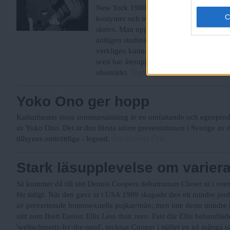
New York 1980. På ett av alla loftpartys i
kostymer och med håret på ända. I händern
skrivs. Man uppför minimalistiska verk a
äntligen studioinspelningarna av dessa mä
verkligen kunnat vänta så länge? För 
scen har återupptäckts de senaste två åre
Stockholms Fria
obemärkt.
Yoko Ono ger hopp
Kulturhusets stora sommarsatsning är en omfattande och egenprod
av Yoko Ono. Det är den första större presentationen i Sverige av
Stockholms Fria
tillsynes outtröttliga - legend.
Stark läsupplevelse om varier
Så kommer då till sist Dennis Coopers debutroman Closer ut i sven
för tidigt. När den gavs ut i USA 1989 skapade den ett mindre jord
av perverterade homosexuella pojkar/män; men inte desto mindre 
sätt som Brett Easton Ellis Less than zero. Fast där Ellis behan
'weltschmertz-by-the-pool', tecknar Cooper i stället en på många s