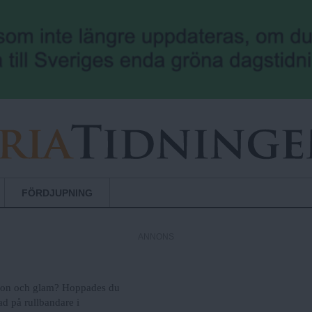
Hoppa till huvudinnehåll
FÖRDJUPNING
ANNONS
ktion och glam? Hoppades du
ad på rullbandare i