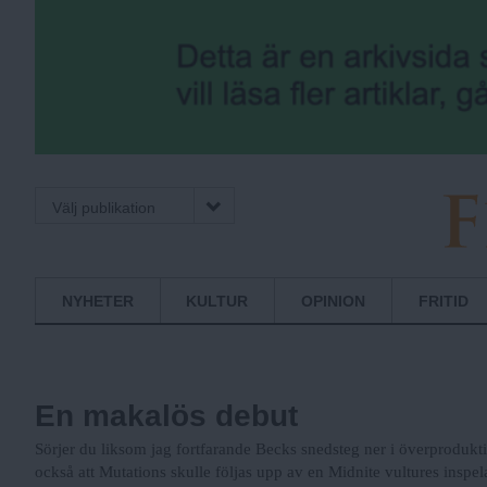
Välj publikation
F
Normbrytande
NYHETER
KULTUR
OPINION
FRITID
nyheter
r
En makalös debut
i
Sörjer du liksom jag fortfarande Becks snedsteg ner i överprodu
också att Mutations skulle följas upp av en Midnite vultures inspel