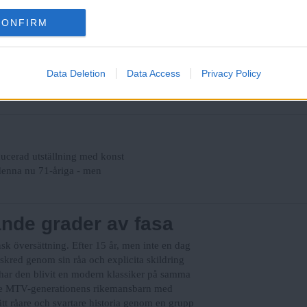
ntar en samling stirriga män scenen, iklädda slitna
CONFIRM
a gitarrer, någon har ett trumset. Musikhistoria
v Glenn Branca. Knappt 25 år senare återsläpps
rkligt vidunderliga och hypnotiska stycken. Har vi
även om mycket av New Yorks New Wave och No Wave-
Data Deletion
Data Access
Privacy Policy
n, så tycks Glenn Branca ha passerats tämligen
ucerad utställning med konst
 denna nu 71-åriga - men
ande grader av fasa
sk översättning. Efter 15 år, men inte en dag
skred genom sin råa och explicita skildring
har den blivit en modern klassiker på samma
dlade MTV-generationens rikemansbarn med
ätt råare och svartare historia genom en grupp