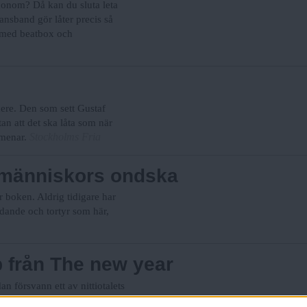
honom? Då kan du sluta leta
ansband gör låter precis så
 med beatbox och
 nere. Den som sett Gustaf
n att det ska låta som när
Stockholms Fria
 menar.
r människors ondska
 boken. Aldrig tidigare har
idande och tortyr som här,
p från The new year
 försvann ett av nittiotalets
hållsamt tillbakalutade och