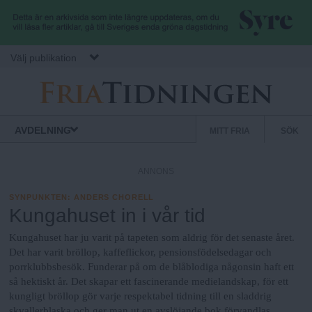
Hoppa till huvudinnehåll
Välj publikation
F
S
Normbrytande
AVDELNING
MITT FRIA
SÖK
nyheter
e
r
k
ANNONS
u
i
n
SYNPUNKTEN
:
ANDERS CHORELL
Kungahuset in i vår tid
d
a
ä
Kungahuset har ju varit på tapeten som aldrig för det senaste året.
Det har varit bröllop, kaffeflickor, pensionsfödelsedagar och
r
porrklubbsbesök. Funderar på om de blåblodiga någonsin haft ett
.
m
så hektiskt år. Det skapar ett fascinerande medielandskap, för ett
e
kungligt bröllop gör varje respektabel tidning till en sladdrig
skvallerblaska och ger man ut en avslöjande bok förvandlas