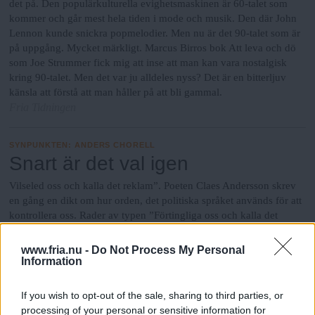
det på. Den populärkulturella evighetsmaskinen är 60-talet som
kommer och går mest hela tiden i mode och musik. Den där John
Lennon kunde snickra popmelodier. Men nu är det 90-talet som är
på uppgång. Mycket märkligt. Marcus Birros bok Att leva och dö
som Joe Strummer fick mig att inse att man kan vara nostalgisk
kring 90-talet. Men det var ju alldeles nyss? Det är en bitterljuv
känsla att förstå att man håller på att bli gammal.
Fria Tidningen
SYNPUNKTEN
:
ANDERS CHORELL
Snart är det val igen
Vilseled oss och kalla det reklam”. Poeten Claes Andersson skrev
en gång en dikt om hur orden, det politiska språket används för att
kontrollera oss. Rader av typen ”Förtingliga oss och kalla det
levnadsstandard”, ”Gör oss hemlösa och kalla det regionplanering”
förklarar att det viktiga är vad saker och ting kallas. Jag tänker titt
www.fria.nu -
Do Not Process My Personal
som tätt på den där dikten när jag tar del av mediebruset. Det är ju
Information
inget konstigt det där att orden är en viktig del av politikens metod.
Ibland blir jag till och med förbannad på våra politiker för att de är
If you wish to opt-out of the sale, sharing to third parties, or
så dåliga retoriker. Men ändå, det kan väl inte bara handla om
processing of your personal or sensitive information for