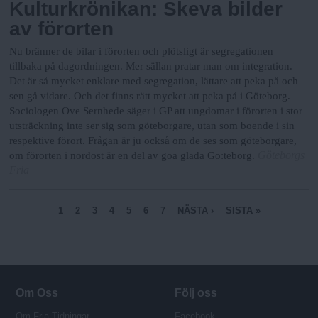
Kulturkrönikan: Skeva bilder
av förorten
Nu bränner de bilar i förorten och plötsligt är segregationen
tillbaka på dagordningen. Mer sällan pratar man om integration.
Det är så mycket enklare med segregation, lättare att peka på och
sen gå vidare. Och det finns rätt mycket att peka på i Göteborg.
Sociologen Ove Sernhede säger i GP att ungdomar i förorten i stor
utsträckning inte ser sig som göteborgare, utan som boende i sin
respektive förort. Frågan är ju också om de ses som göteborgare,
Göteborgs
om förorten i nordost är en del av goa glada Go:teborg.
Fria
S
1
2
3
4
5
6
7
NÄSTA ›
SISTA »
i
d
o
r
Om Oss
Följ oss
Om Fria Tidningar
Facebook