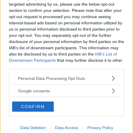
orden?
targeted advertising by us, please use the below opt-out
Fria Tidningen
section to confirm your selection. Please note that after your
opt-out request is processed you may continue seeing
interest-based ads based on personal information utilized by
SYNPUNKTEN
:
ANDERS CHORELL
us or personal information disclosed to third parties prior to
Anpassningens estetik är skön
your opt-out. You may separately opt-out of the further
Fria Tidningen
disclosure of your personal information by third parties on the
IAB’s list of downstream participants. This information may
also be disclosed by us to third parties on the
IAB’s List of
Mustig och förbannad
Downstream Participants
that may further disclose it to other
självbiografi från Roland
third parties.
Läs Frias efterträdare!
Jansson
Please note that this website/app uses one or more Google
Personal Data Processing Opt Outs
Syre
är Sveriges enda gröna dagstidning som
services and may gather and store information including but
Fria Tidningen
RECENSION
finns både digitalt och i tryck.
not limited to your visit or usage behaviour. You may click to
Google consents
grant or deny consent to Google and its third-party tags to
Fönstret mot världen
use your data for below specified purposes in below Google
CONFIRM
consent section.
Fria Tidningen
Fattigare utan bibliotek
Data Deletion
Data Access
Privacy Policy