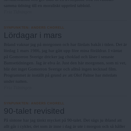
N
n
samma tidning till en moraliskt upprörd tabloid.
y
Fria Tidningen
u
SYNPUNKTEN
:
ANDERS CHORELL
Lördagar i mars
Ibland vaknar jag på morgonen och har färdats bakåt i tiden. Det är
lördag 1 mars 1986, jag har gått upp före mina föräldrar. I väntat
på Gomorron Sverige dricker jag choklad och läser i senaste
Bamsetidningen. Jag är elva år. Just den här morgonen, som ni vet,
blir det inget Gomorron Sverige och alltså ingen tecknad film.
Programmet är inställt på grund av att Olof Palme har mördats
under natten.
Fria Tidningen
SYNPUNKTEN
:
ANDERS CHORELL
90-talet revisited
På sistone har jag tänkt mycket på 90-talet. Det sägs ju ibland att
allt går i cykler, det som är inne i dag är ute i morgon och så håller