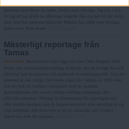
Hela mitt liv, nästan, har jag bott alldeles nära ett bibliotek. En
händelse som liknar en tanke, brukar man väl säga. Jag tror i och
för sig att jag skulle ha tillbringat ungefär lika mycket tid där ändå,
men visst har närheten hjälpt till. Bibblan har alltid varit ett slags
Fria Tidningen
home away from home.
Mästerligt reportage från
Tamas
Man behöver bara säga ord som Chile-kuppen, Olof
RECENSION
Palme och arbetskraftsinvandring så förstår alla att Sverige har och
alltid har haft en generös och solidarisk invandringspolitik. Fast det
stämmer ju inte riktigt. Det hände något där i början av 2000-talet
och det fick sin kulmen i skandalen med de apatiska
flyktingbarnen. Det var en väldigt märklig svängning i den
officiella retoriken. Plötsligt lät företrädarna för regeringen mer
eller mindre likadant som de högerextremister man samtidigt sa sig
vilja bekämpa. Allt detta reds ut på ett mästerligt sätt i Gellert
Göteborgs Fria
Tamas nya bok De apatiska.