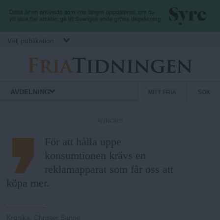
Hoppa till huvudinnehåll
Välj publikation
F
S
Normbrytande
AVDELNING
MITT FRIA
SÖK
nyheter
e
r
k
ANNONS
u
i
För att hålla uppe
n
konsumtionen krävs en
d
a
reklamapparat som får oss att
ä
köpa mer.
r
.
m
e
Krönika
:
Christer Sanne