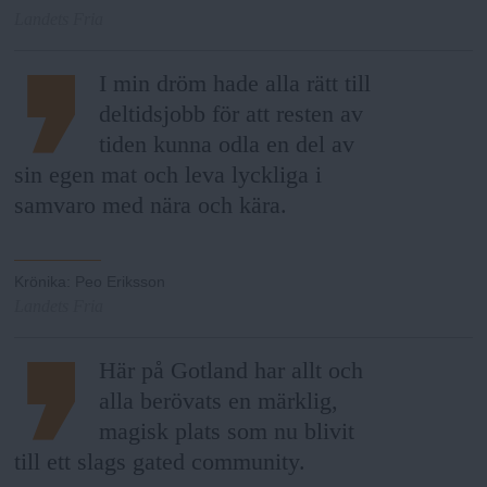
N
n
Landets Fria
y
u
I min dröm hade alla rätt till
deltidsjobb för att resten av
tiden kunna odla en del av
sin egen mat och leva lyckliga i
samvaro med nära och kära.
Krönika
:
Peo Eriksson
Landets Fria
Här på Gotland har allt och
alla berövats en märklig,
magisk plats som nu blivit
till ett slags gated community.