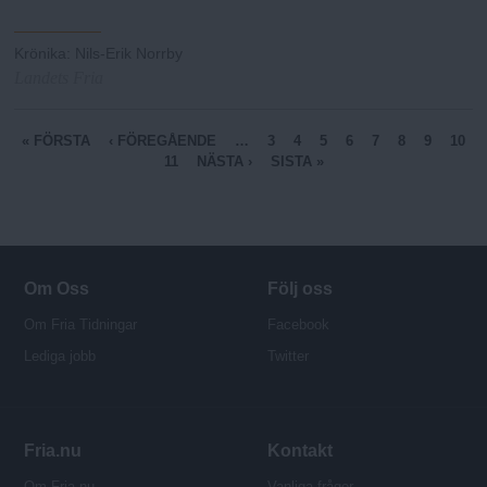
Krönika
:
Nils-Erik Norrby
Landets Fria
S
« FÖRSTA
‹ FÖREGÅENDE
…
3
4
5
6
7
8
9
10
11
NÄSTA ›
SISTA »
i
d
o
r
Om Oss
Följ oss
Om Fria Tidningar
Facebook
Lediga jobb
Twitter
Fria.nu
Kontakt
Om Fria.nu
Vanliga frågor