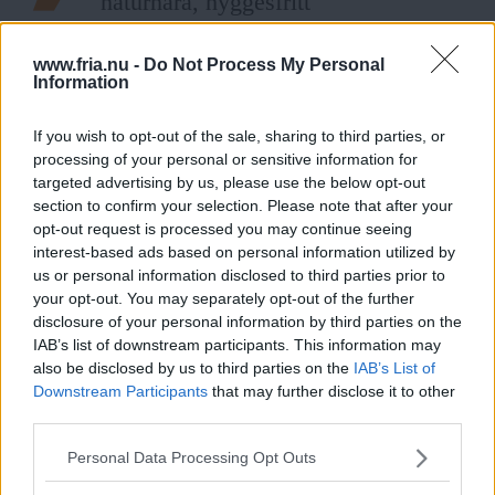
naturnära, hyggesfritt
skogsbruk.
www.fria.nu -
Do Not Process My Personal
Information
Krönika
:
Stina Bergström
Landets Fria
If you wish to opt-out of the sale, sharing to third parties, or
processing of your personal or sensitive information for
targeted advertising by us, please use the below opt-out
Det är fascinerande att se hur
section to confirm your selection. Please note that after your
mångfalden ökar och hur nya
opt-out request is processed you may continue seeing
interest-based ads based on personal information utilized by
arter kommer och andra
us or personal information disclosed to third parties prior to
försvinner medan jag lugnt lutar mig
your opt-out. You may separately opt-out of the further
tillbaka.
disclosure of your personal information by third parties on the
IAB’s list of downstream participants. This information may
also be disclosed by us to third parties on the
IAB’s List of
Downstream Participants
that may further disclose it to other
Krönika
:
Mia Becker
third parties.
Läs Frias efterträdare!
Landets Fria
Please note that this website/app uses one or more Google
Personal Data Processing Opt Outs
Syre
är Sveriges enda gröna dagstidning som
services and may gather and store information including but
Även om en övergång från
finns både digitalt och i tryck.