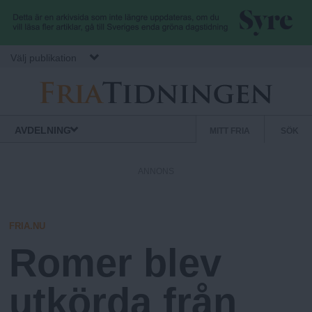
Hoppa till huvudinnehåll
Välj publikation
F
S
Normbrytande
AVDELNING
MITT FRIA
SÖK
nyheter
e
r
k
ANNONS
u
i
n
d
FRIA.NU
a
ä
Romer blev
r
.
m
utkörda från
e