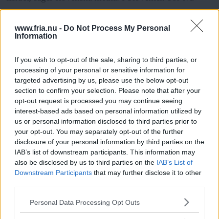
miljoner människor. Cirka 10 000 av dem är romer.
Silvo Debelak är expert på juridik vid Maribors
www.fria.nu -
Do Not Process My Personal
Information
universitet. Han sa till den slovenska tv-stationen Pop
TV att händelserna i Ambrus var ett brott mot de
If you wish to opt-out of the sale, sharing to third parties, or
mänskliga rättigheterna.
processing of your personal or sensitive information for
targeted advertising by us, please use the below opt-out
– Det var ett fall av rasistisk intolerans. Slovenien har
section to confirm your selection. Please note that after your
redan problem med mänskliga rättigheter, sa Debelak.
opt-out request is processed you may continue seeing
interest-based ads based on personal information utilized by
Debelak tänkte på de utsuddade. Myndigheterna
us or personal information disclosed to third parties prior to
förstörde flera tusen personers papper när Slovenien
your opt-out. You may separately opt-out of the further
disclosure of your personal information by third parties on the
lämnade Jugoslavien år 1991. Man sa att de var
IAB’s list of downstream participants. This information may
illegala invandrare och tvingade dem att lämna landet.
also be disclosed by us to third parties on the
IAB’s List of
Tusentals av dem stannade ändå kvar. I många år har
Downstream Participants
that may further disclose it to other
third parties.
Läs Frias efterträdare!
de varit rädda för att bli utkörda ur landet. En slovensk
Please note that this website/app uses one or more Google
domstol har nyligen bestämt att alla de utsuddade ska
Personal Data Processing Opt Outs
Syre
är Sveriges enda gröna dagstidning som
services and may gather and store information including but
få papper. Papperna ska visa att de hör till Slovenien.
finns både digitalt och i tryck.