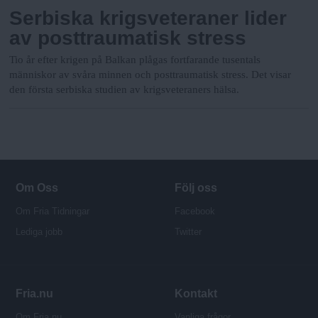
Serbiska krigsveteraner lider
av posttraumatisk stress
Tio år efter krigen på Balkan plågas fortfarande tusentals
människor av svåra minnen och posttraumatisk stress. Det visar
den första serbiska studien av krigsveteraners hälsa.
Om Oss
Följ oss
Om Fria Tidningar
Facebook
Lediga jobb
Twitter
Fria.nu
Kontakt
Om Fria.nu
Vanliga frågor