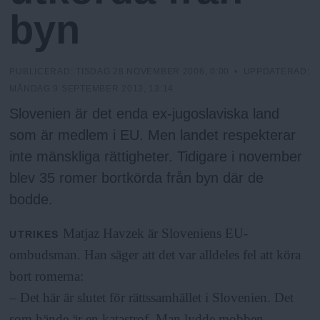
N
n
byn
y
u
PUBLICERAD:
TISDAG 28 NOVEMBER 2006, 0:00
• UPPDATERAD:
MÅNDAG 9 SEPTEMBER 2013, 13:14
Slovenien är det enda ex-jugoslaviska land
som är medlem i EU. Men landet respekterar
inte mänskliga rättigheter. Tidigare i november
blev 35 romer bortkörda från byn där de
bodde.
Matjaz Havzek är Sloveniens EU-
UTRIKES
ombudsman. Han säger att det var alldeles fel att köra
bort romerna:
– Det här är slutet för rättssamhället i Slovenien. Det
som hände är en katastrof. Man lydde mobben.