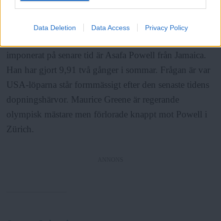
ANNONS
Data Deletion
Data Access
Privacy Policy
I morgon avgörs herrarnas 100 meter. En som
imponerat på senare tid är Asafa Powell från Jamaica.
Han har gjort 9,91 två gånger i sommar. Frågan är var
USA-löparna står formmässigt efter den senaste tidens
dopningshärvor. Maurice Greene är regerande
olympisk mästare men förlorade knappt mot Powell i
Zürich.
ANNONS