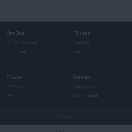
Om Oss
Följ oss
Om Fria Tidningar
Facebook
Lediga jobb
Twitter
Fria.nu
Kontakt
Om Fria.nu
Vanliga frågor
PDF-tidning
Kontaktuppgifter
P
Fria.nu
u
b