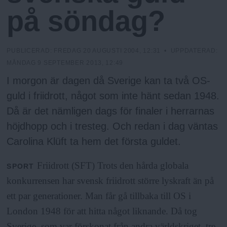
N
n
på söndag?
y
u
PUBLICERAD:
FREDAG 20 AUGUSTI 2004, 12:31
• UPPDATERAD:
MÅNDAG 9 SEPTEMBER 2013, 12:49
I morgon är dagen då Sverige kan ta två OS-
guld i friidrott, något som inte hänt sedan 1948.
Då är det nämligen dags för finaler i herrarnas
höjdhopp och i tresteg. Och redan i dag väntas
Carolina Klüft ta hem det första guldet.
Friidrott (SFT) Trots den hårda globala
SPORT
konkurrensen har svensk friidrott större lyskraft än på
ett par generationer. Man får gå tillbaka till OS i
London 1948 för att hitta något liknande. Då tog
Sverige, som var förskonat från andra världskriget, tre