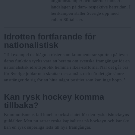
ungdomskamper och därefter möts A-
landslagen på dam- respektive herrsidan. I
herrkampen ställer Sverige upp med
enbart 80-talister.
Idrotten fortfarande för
nationalistisk
"Till exempel de blågula röster som kommenterar sporten på teve:
deras funktion tycks vara att berätta om svenska framgångar för en
nationalistisk idrottspublik hemma i Ikea-sofforna. När det går bra
för Sverige jublar och skrattar dessa män, och när det går sämre
anstränger de sig för att hitta något positivt som kan inge hopp. '
Kan rysk hockey komma
tillbaka?
Kommunismens fall innebar också slutet för den ryska ishockeyns
guldålder. Men nu satsar ryska kapitalister på hockeyn och kanske
kan en rysk superliga leda till nya framgångar.