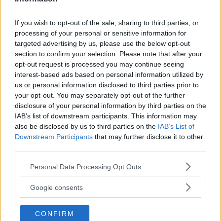
tid har det dykt upp konkurrenter att räkna med. Den
tidigare längdhopparen Melvin Lister, USA, är årsbäst
If you wish to opt-out of the sale, sharing to third parties, or
processing of your personal or sensitive information for
med 17,78 och Jadel Gregorio från Brasilien har också
targeted advertising by us, please use the below opt-out
visat god kapacitet med 17,72. Men Olsson är
section to confirm your selection. Please note that after your
opt-out request is processed you may continue seeing
huvudfavorit med tanke på sin höga och stabila nivå
interest-based ads based on personal information utilized by
de senaste åren. Han vann också över Oprea och Lister
us or personal information disclosed to third parties prior to
your opt-out. You may separately opt-out of the further
i Zürich för två veckor sedan.
disclosure of your personal information by third parties on the
IAB’s list of downstream participants. This information may
Damernas 100-metersfinal löps i kväll. Fransyskan
also be disclosed by us to third parties on the
IAB’s List of
Downstream Participants
that may further disclose it to other
Christine Arron och bulgariskan Ivet Lalova är ett par
third parties.
Läs Frias efterträdare!
av favoriterna i en oviss tävling. En intressant fråga är
Please note that this website/app uses one or more Google
Personal Data Processing Opt Outs
om 44-åriga Merlene Ottey ska klara sig till final. Den
Syre
är Sveriges enda gröna dagstidning som
services and may gather and store information including but
finns både digitalt och i tryck.
jamaicafödda slovenskan gjorde nyligen imponerande
not limited to your visit or usage behaviour. You may click to
Google consents
grant or deny consent to Google and its third-party tags to
11,09.
use your data for below specified purposes in below Google
CONFIRM
consent section.