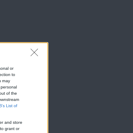
sonal or
ection to
ou may
 personal
out of the
 downstream
B’s List of
er and store
to grant or