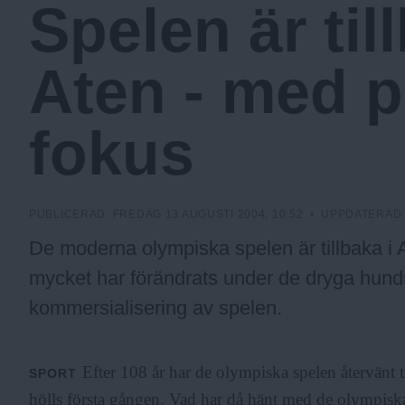
Spelen är til
a
Aten - med p
.
fokus
N
u
PUBLICERAD:
FREDAG 13 AUGUSTI 2004, 10:52
• UPPDATERAD
De moderna olympiska spelen är tillbaka i
mycket har förändrats under de dryga hundra
kommersialisering av spelen.
Efter 108 år har de olympiska spelen återvänt 
SPORT
hölls första gången. Vad har då hänt med de olympiska