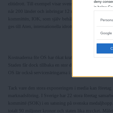
deny consent
elitidrott. Till exempel visar svensk tv 800 timmar f
in below Go
når 200 länder och inbringar 12 miljarder kronor till 
kommittén, IOK, som själv behåller ungefär en miljard
Persona
ges till Aten, internationella idrottsförbund och till n
Google 
ANNONS
Kostnaderna för OS har ökat kraftigt och spelen i Aten
Staden får dock tillbaka en stor del av pengarna av IO
OS lär också servicenäringarna i Aten tjäna miljarder
Tack vare den stora exponeringen i media kan företag a
marknadsföring. I Sverige har 22 stora företag samar
kommitté (SOK) i en satsning på svenska medaljhopp. 
totalt 90 miljoner kronor och staten lika mycket. Måle