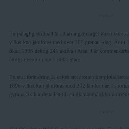
ANNONS
En påtaglig skillnad är att arrangemanget vuxit koloss
vilket kan jämföras med över 300 grenar i dag. Ännu kr
ökat: 1896 deltog 241 aktiva i Aten. I år kommer cirka
åtföljs dessutom av 5 500 ledare.
En stor förändring är också att idrotten har globalisera
1896 vilket kan jämföras med 202 länder i år. I sporte
gymnastik har detta lett till en diamanthård konkurre
ANNONS