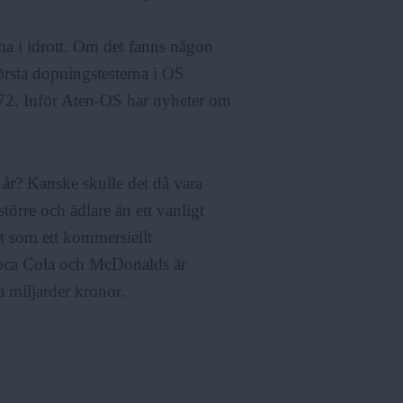
ema i idrott. Om det fanns någon
första dopningstesterna i OS
972. Inför Aten-OS har nyheter om
 år? Kanske skulle det då vara
törre och ädlare än ett vanligt
 som ett kommersiellt
Coca Cola och McDonalds är
 miljarder kronor.