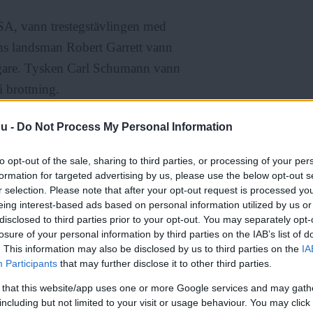
SA, vann trestegstävlingen med
Hans landsman Robert Garrett vann
digare. Tysken Carl Schumann vann
i brottning.
nu -
Do Not Process My Personal Information
to opt-out of the sale, sharing to third parties, or processing of your per
l 20 timmar eller mer per vecka
formation for targeted advertising by us, please use the below opt-out s
r selection. Please note that after your opt-out request is processed y
 om idrotten. Många av olympierna
eing interest-based ads based on personal information utilized by us or
r per år.
disclosed to third parties prior to your opt-out. You may separately opt-
losure of your personal information by third parties on the IAB’s list of
. This information may also be disclosed by us to third parties on the
IA
Participants
that may further disclose it to other third parties.
 that this website/app uses one or more Google services and may gath
a uppmärksamheten som riktas på
including but not limited to your visit or usage behaviour. You may click 