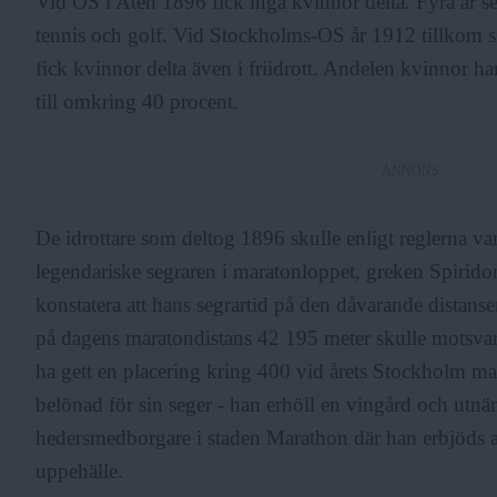
Vid OS i Aten 1896 fick inga kvinnor delta. Fyra år sen
tennis och golf. Vid Stockholms-OS år 1912 tillkom
fick kvinnor delta även i friidrott. Andelen kvinnor h
till omkring 40 procent.
ANNONS
De idrottare som deltog 1896 skulle enligt reglerna va
legendariske segraren i maratonloppet, greken Spirid
konstatera att hans segrartid på den dåvarande distans
på dagens maratondistans 42 195 meter skulle motsvara
ha gett en placering kring 400 vid årets Stockholm m
belönad för sin seger - han erhöll en vingård och utnäm
hedersmedborgare i staden Marathon där han erbjöds att 
uppehälle.