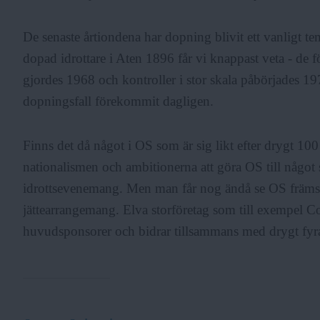
De senaste årtiondena har dopning blivit ett vanligt t
dopad idrottare i Aten 1896 får vi knappast veta - de 
gjordes 1968 och kontroller i stor skala påbörjades 1
dopningsfall förekommit dagligen.
Finns det då något i OS som är sig likt efter drygt 100
nationalismen och ambitionerna att göra OS till något s
idrottsevenemang. Men man får nog ändå se OS främst
jättearrangemang. Elva storföretag som till exempel 
huvudsponsorer och bidrar tillsammans med drygt fyra