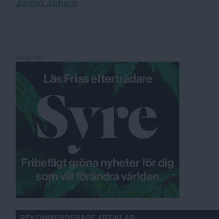
Jarmo Juhani
ANNONSER
REKOMMENDERADE ARTIKLAR