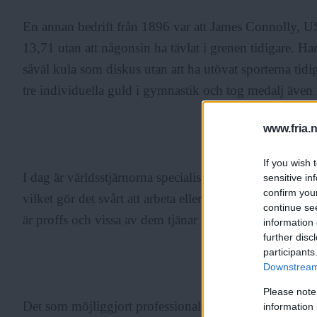
En annan bedrift från 1896 var att James Connolly, U
13,71 utan att någonsin ha tävlat i grenen tidigare. 
såväl kula som diskus utan att ha utövat sporterna ti
tre individuella guld i gymnastik och tog medalj även 
www.fria.
ANNONS
If you wish 
I dag är världsstjärnorna specialister och tränar i rege
sensitive in
confirm you
vilket gör det svårt att arbeta eller studera vid sidan
continue se
är proffs och vissa av dem tjänar tiotals miljoner krono
information 
further disc
participants
ANNONS
Downstream 
Please note
Det som möjliggjort professionalismen är den enorm
information 