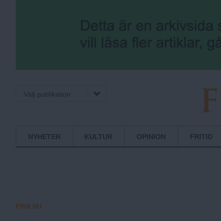
Välj publikation
F
Normbrytande
NYHETER
KULTUR
OPINION
FRITID
nyheter
r
i
FRIA.NU