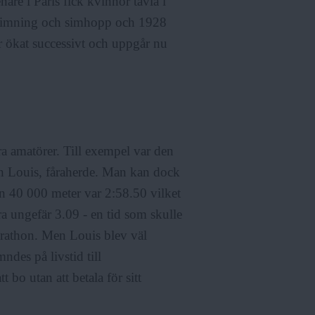
are i Paris fick kvinnor tävla i
 simning och simhopp och 1928
ar ökat successivt och uppgår nu
ra amatörer. Till exempel var den
on Louis, fåraherde. Man kan dock
en 40 000 meter var 2:58.50 vilket
 ungefär 3.09 - en tid som skulle
arathon. Men Louis blev väl
ndes på livstid till
bo utan att betala för sitt