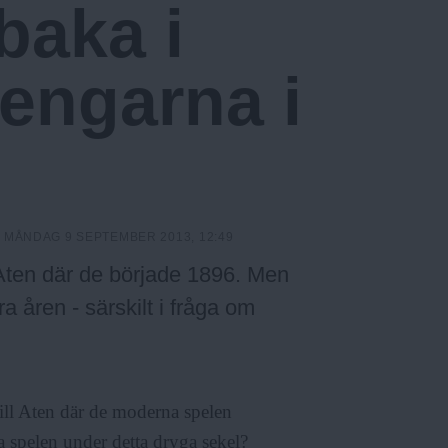
lbaka i
engarna i
:
MÅNDAG 9 SEPTEMBER 2013, 12:49
 Aten där de började 1896. Men
 åren - särskilt i fråga om
till Aten där de moderna spelen
 spelen under detta dryga sekel?