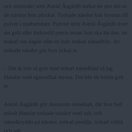
och mineraler som Astrid Åsgårdh torkar en stor del av
de nässlor hon plockar. Torkade nässlor kan krossas till
pulver i matberedare. Pulvret strör Astrid Åsgårdh över
sin gröt eller frukostfil precis innan hon ska äta den, en
tesked om dagen eller en halv tesked nässelfrön. Av
torkade nässlor gör hon också te.
– Det är inte så gott med enbart nässelblad så jag
blandar med egenodlad mynta. Det blir ett himla gott
te.
Astrid Åsgårdh gör dessutom nässelsalt, där hon helt
enkelt blandar torkade nässlor med salt, och
nässelkrydda på nässlor, torkad persilja, torkad vitlök
och salt.