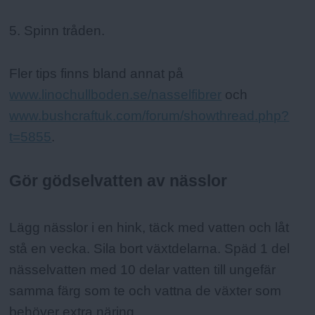
5. Spinn tråden.
Fler tips finns bland annat på
www.linochullboden.se/nasselfibrer
och
www.bushcraftuk.com/forum/showthread.php?
t=5855
.
Gör gödselvatten av nässlor
Lägg nässlor i en hink, täck med vatten och låt
stå en vecka. Sila bort växtdelarna. Späd 1 del
nässelvatten med 10 delar vatten till ungefär
samma färg som te och vattna de växter som
behöver extra näring.