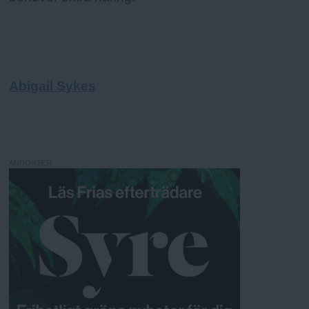
Abigail Sykes
ANNONSER