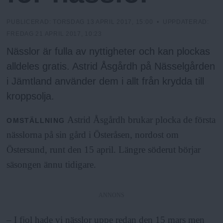
N
n
y
PUBLICERAD:
TORSDAG 13 APRIL 2017, 15:00
• UPPDATERAD:
u
FREDAG 21 APRIL 2017, 10:23
Nässlor är fulla av nyttigheter och kan plockas
alldeles gratis. Astrid Åsgårdh på Nässelgården
i Jämtland använder dem i allt från krydda till
kroppsolja.
Astrid Åsgårdh brukar plocka de första
OMSTÄLLNING
nässlorna på sin gård i Österåsen, nordost om
Östersund, runt den 15 april. Längre söderut börjar
säsongen ännu tidigare.
ANNONS
– I fjol hade vi nässlor uppe redan den 15 mars men