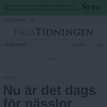
Hoppa till huvudinnehåll
Välj publikation
F
S
Normbrytande
AVDELNING
MITT FRIA
SÖK
nyheter
e
r
k
ANNONS
u
i
n
d
FRIA.NU
a
ä
Nu är det dags
r
.
m
för nässlor
e