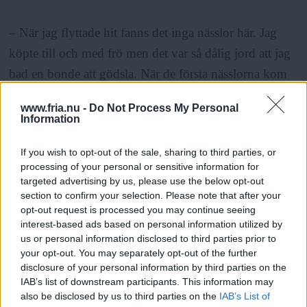
– När jag flyttade hit fanns det inga nässlor här. Jag
köpte till och med frö men det var så dålig jord att jag
bad en bonde att gödsla. När de första nässlorna kom
sa jag till dem ”välkommen lilla nässelplanta och tack
www.fria.nu -
Do Not Process My Personal
för att du vill komma till mig”, man måste vara lite
Information
ödmjuk mot naturen också.
If you wish to opt-out of the sale, sharing to third parties, or
processing of your personal or sensitive information for
Hennes föräldrar
var aldrig särskilt intresserade av
targeted advertising by us, please use the below opt-out
section to confirm your selection. Please note that after your
nässlor och inte hennes barn heller, men barnbarnen är
opt-out request is processed you may continue seeing
det. När hon har ordnat kurser och tagit emot besökare
interest-based ads based on personal information utilized by
till gården har hon märkt att många är nyfikna på
us or personal information disclosed to third parties prior to
your opt-out. You may separately opt-out of the further
nässlor.
disclosure of your personal information by third parties on the
IAB’s list of downstream participants. This information may
also be disclosed by us to third parties on the
IAB’s List of
ANNONS