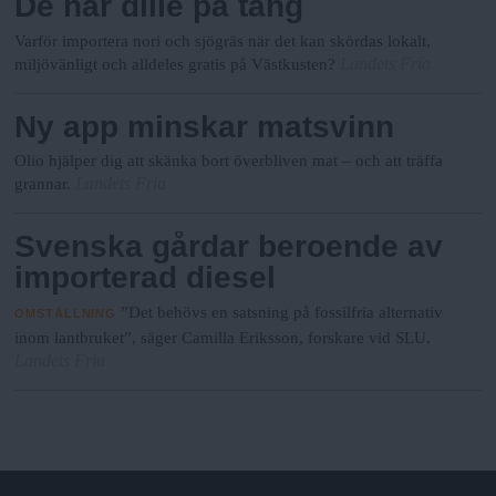
De har dille på tång
Varför importera nori och sjögräs när det kan skördas lokalt,
Landets Fria
miljövänligt och alldeles gratis på Västkusten?
Ny app minskar matsvinn
Olio hjälper dig att skänka bort överbliven mat – och att träffa
Landets Fria
grannar.
Svenska gårdar beroende av
importerad diesel
”Det behövs en satsning på fossilfria alternativ
OMSTÄLLNING
inom lantbruket”, säger Camilla Eriksson, forskare vid SLU.
Landets Fria