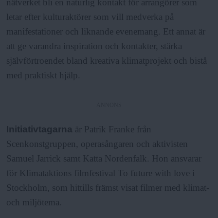
nätverket bli en naturlig kontakt för arrangörer som
letar efter kulturaktörer som vill medverka på
manifestationer och liknande evenemang. Ett annat är
att ge varandra inspiration och kontakter, stärka
självförtroendet bland kreativa klimatprojekt och bistå
med praktiskt hjälp.
ANNONS
Initiativtagarna
är Patrik Franke från
Scenkonstgruppen, operasångaren och aktivisten
Samuel Jarrick samt Katta Nordenfalk. Hon ansvarar
för Klimataktions filmfestival To future with love i
Stockholm, som hittills främst visat filmer med klimat-
och miljötema.