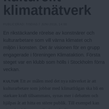
N
n
klimatnätverk
y
u
PUBLICERAD:
TISDAG 7 JUNI 2016, 14:00
En rikstäckande rörelse av konstnärer och
kulturarbetare som vill värna klimatet och
miljön i konsten. Det är visionen för en grupp
engagerade i föreningen Klimataktion. Första
steget var en klubb som hölls i Stockholm förra
veckan.
Ett av målen med det nya nätverket är att
KULTUR
kulturarbetare som jobbar med klimatfrågan ska bli en
starkare kraft tillsammans, synas mer i debatten och
hjälpas åt att hitta en större publik. Till exempel kan