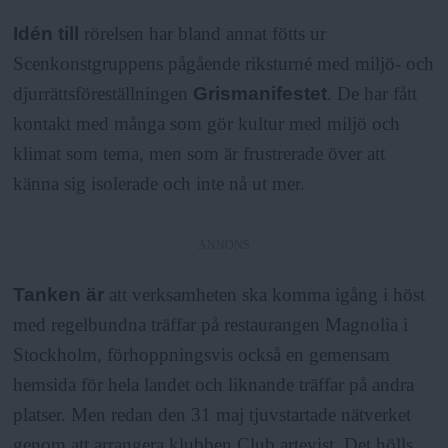
Idén till
rörelsen har bland annat fötts ur
Scenkonstgruppens pågående riksturné med miljö- och
djurrättsföreställningen
Grismanifestet
. De har fått
kontakt med många som gör kultur med miljö och
klimat som tema, men som är frustrerade över att
känna sig isolerade och inte nå ut mer.
ANNONS
Tanken är
att verksamheten ska komma igång i höst
med regelbundna träffar på restaurangen Magnolia i
Stockholm, förhoppningsvis också en gemensam
hemsida för hela landet och liknande träffar på andra
platser. Men redan den 31 maj tjuvstartade nätverket
genom att arrangera klubben Club artevist. Det hölls