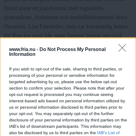
bland annat ett panelsamtal med regissören,
dramatikern, författaren och samhällsdebattören Stina
Oscarson, Lisa Färnström, som var konstnärlig ledare
för Run for your life, samt Samuel Jarrick om civil
olydnad, klimataktivism och konst. Dessutom
www.fria.nu -
Do Not Process My Personal
berättade representanter för Troja scenkonst om sitt
Information
projekt
The revolution will be televised
.
If you wish to opt-out of the sale, sharing to third parties, or
processing of your personal or sensitive information for
Vad nätverket
ska heta framöver är ännu inte
targeted advertising by us, please use the below opt-out
section to confirm your selection. Please note that after your
bestämt, men det blir i alla fall en del av Klimataktions
opt-out request is processed you may continue seeing
kultursatsning To future with love.
interest-based ads based on personal information utilized by
us or personal information disclosed to third parties prior to
your opt-out. You may separately opt-out of the further
– Det är bra att ha en organisation i ryggen för att
disclosure of your personal information by third parties on the
IAB’s list of downstream participants. This information may
kunna söka bidrag och för att vara tydlig med vem
also be disclosed by us to third parties on the
IAB’s List of