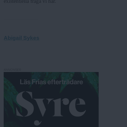
existentiella fråga vi har.
Abigail Sykes
ANNONSER