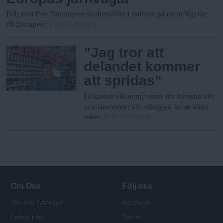
Följ med Fria Tidningens skribent Elin Lindman på ett ruffigt tåg
Fria Tidningen
till Budapest.
”Jag tror att
delandet kommer
att spridas”
Delandets ekonomi växer där byteshandel
och lånepooler blir viktigare än att köpa
Fria Tidningen
saker.
Om Oss
Följ oss
Om Fria Tidningar
Facebook
Lediga jobb
Twitter