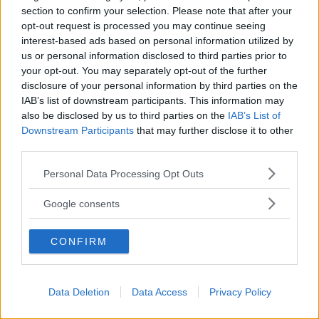
section to confirm your selection. Please note that after your
lätt blir. Själv föredrar jag oftast när det är brokigare.
opt-out request is processed you may continue seeing
Men det fanns något där, ett hopp om en möjlig värld
interest-based ads based on personal information utilized by
us or personal information disclosed to third parties prior to
som vi tar med oss och även om vi har våra
your opt-out. You may separately opt-out of the further
invändningar så landar vi ändå i en tacksamhet för den
disclosure of your personal information by third parties on the
IAB’s list of downstream participants. This information may
parallella verklighet vi fått träda in i.
also be disclosed by us to third parties on the
IAB’s List of
Downstream Participants
that may further disclose it to other
Jag skulle
säga att ett häng på Rainbow ger en
third parties.
Läs Frias efterträdare!
samhällsdetox som ger kraft att ändra sina egna
Please note that this website/app uses one or more Google
Personal Data Processing Opt Outs
Syre
är Sveriges enda gröna dagstidning som
services and may gather and store information including but
hjulspår. Att leva i det gemensamma skapandet av
finns både digitalt och i tryck.
not limited to your visit or usage behaviour. You may click to
Google consents
festivalen gav mig ett hopp om människors förmåga
grant or deny consent to Google and its third-party tags to
use your data for below specified purposes in below Google
att samarbeta. Att möta så många människor som lever
CONFIRM
consent section.
utanför samhällets mest givna ramar gav den viktiga
påminnelsen om att det finns så många sätt att leva sitt
Data Deletion
Data Access
Privacy Policy
liv på. En får välja sitt. Det var lite som att komma
hem till ett ursprungligare liv. En enkelhet jag tror