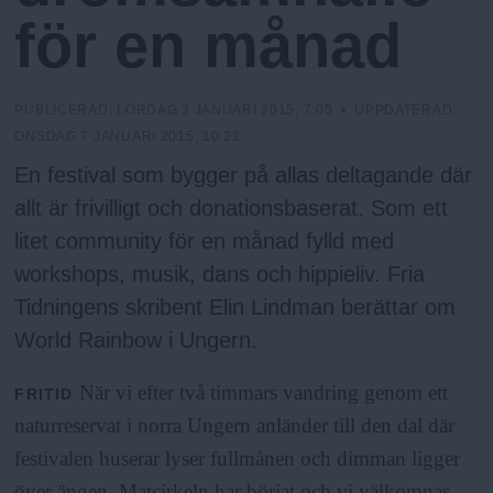
N
n
för en månad
y
u
PUBLICERAD:
LÖRDAG 3 JANUARI 2015, 7:05
• UPPDATERAD:
ONSDAG 7 JANUARI 2015, 10:22
En festival som bygger på allas deltagande där
allt är frivilligt och donationsbaserat. Som ett
litet community för en månad fylld med
workshops, musik, dans och hippieliv. Fria
Tidningens skribent Elin Lindman berättar om
World Rainbow i Ungern.
När vi efter två timmars vandring genom ett
FRITID
naturreservat i norra Ungern anländer till den dal där
festivalen huserar lyser fullmånen och dimman ligger
över ängen. Matcirkeln har börjat och vi välkomnas