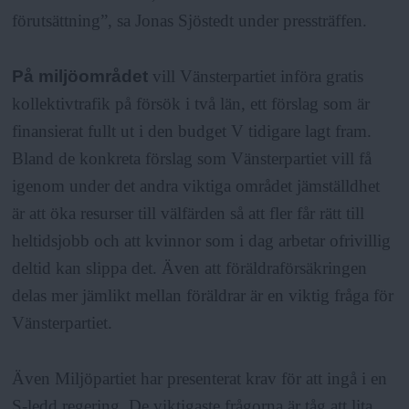
förutsättning”, sa Jonas Sjöstedt under pressträffen.
På miljöområdet
vill Vänsterpartiet införa gratis
kollektivtrafik på försök i två län, ett förslag som är
finansierat fullt ut i den budget V tidigare lagt fram.
Bland de konkreta förslag som Vänsterpartiet vill få
igenom under det andra viktiga området jämställdhet
är att öka resurser till välfärden så att fler får rätt till
heltidsjobb och att kvinnor som i dag arbetar ofrivillig
deltid kan slippa det. Även att föräldraförsäkringen
delas mer jämlikt mellan föräldrar är en viktig fråga för
Vänsterpartiet.
Även Miljöpartiet har presenterat krav för att ingå i en
S-ledd regering. De viktigaste frågorna är tåg att lita