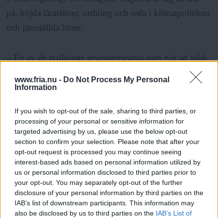
på, höjda lärarlöner, ordning och reda i klimatpolitiken
och jämställda löner.
– En av de tydligaste investeringarna som gör att jobb
växer fram längs hela vägen är investering i
www.fria.nu -
Do Not Process My Personal
infrastruktur och järnväg, sa Gustav Fridolin när
Information
kraven fördes fram i förra veckan.
If you wish to opt-out of the sale, sharing to third parties, or
processing of your personal or sensitive information for
targeted advertising by us, please use the below opt-out
ANNONS
section to confirm your selection. Please note that after your
opt-out request is processed you may continue seeing
Feministiskt initiativ når mellan tre och fyra procent i
interest-based ads based on personal information utilized by
de senaste mätningarna och hamnar utanför riksdagen
us or personal information disclosed to third parties prior to
your opt-out. You may separately opt-out of the further
om det resultatet står sig i valet. Trots det är
disclosure of your personal information by third parties on the
talespersonen Sissela Nordling Blanco, övertygad om
IAB’s list of downstream participants. This information may
att Fi kommer in i riksdagen.
also be disclosed by us to third parties on the
IAB’s List of