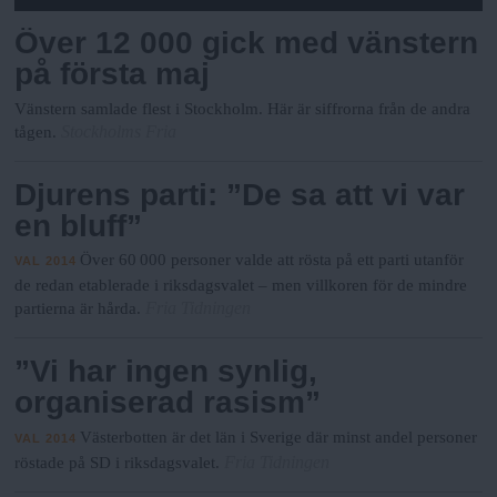
Över 12 000 gick med vänstern
på första maj
Vänstern samlade flest i Stockholm. Här är siffrorna från de andra
Stockholms Fria
tågen.
Djurens parti: ”De sa att vi var
en bluff”
Över 60 000 personer valde att rösta på ett parti utanför
VAL 2014
de redan etablerade i riksdagsvalet ­­– men villkoren för de mindre
Fria Tidningen
partierna är hårda.
”Vi har ingen synlig,
organiserad rasism”
Västerbotten är det län i Sverige där minst andel personer
VAL 2014
Fria Tidningen
röstade på SD i riksdagsvalet.