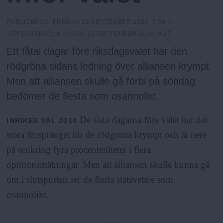
N
n
y
PUBLICERAD:
FREDAG 12 SEPTEMBER 2014, 7:08
•
u
UPPDATERAD:
MÅNDAG 15 SEPTEMBER 2014, 8:27
Ett fåtal dagar före riksdagsvalet har den
rödgröna sidans ledning över alliansen krympt.
Men att alliansen skulle gå förbi på söndag
bedömer de flesta som osannolikt.
De sista dagarna före valet har det
INRIKES
VAL 2014
stora försprånget för de rödgröna krympt och är nere
på omkring fyra procentenheter i flera
opinionsmätningar. Men att alliansen skulle kunna gå
om i slutspurten ser de flesta statsvetare som
osannolikt.