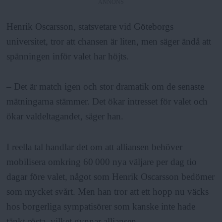
ANNONS
Henrik Oscarsson, statsvetare vid Göteborgs
universitet, tror att chansen är liten, men säger ändå att
spänningen inför valet har höjts.
– Det är match igen och stor dramatik om de senaste
mätningarna stämmer. Det ökar intresset för valet och
ökar valdeltagandet, säger han.
I reella tal handlar det om att alliansen behöver
mobilisera omkring 60 000 nya väljare per dag tio
dagar före valet, något som Henrik Oscarsson bedömer
som mycket svårt. Men han tror att ett hopp nu väcks
hos borgerliga sympatisörer som kanske inte hade
tänkt rösta, vilket gynnar alliansen.