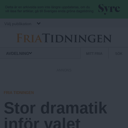
Hoppa till huvudinnehåll
Välj publikation
F
S
Normbrytande
AVDELNING
MITT FRIA
SÖK
nyheter
e
r
k
ANNONS
u
i
n
d
FRIA TIDNINGEN
a
ä
Stor dramatik
r
.
m
inför valet
e