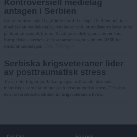
Kontroversiell medielag
antagen i Serbien
En ny kontroversiell lag trädde i kraft i tisdags i Serbien och kan
innebära att mediekanaler, redaktörer och journalister riskerar böter
på hundratusentals kronor. Såväl journalistorganisationer som
Europeiska säkerhets- och samarbetsorganisationen OSSE har
Fria Tidningen
fördömt medielagen.
Serbiska krigsveteraner lider
av posttraumatisk stress
Tio år efter krigen på Balkan plågas fortfarande tusentals
människor av svåra minnen och posttraumatisk stress. Det visar
den första serbiska studien av krigsveteraners hälsa.
Om Oss
Följ oss