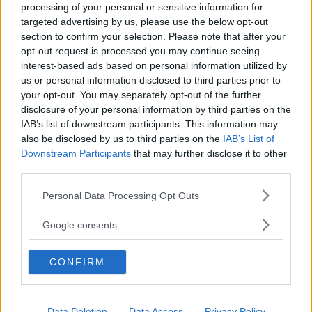
processing of your personal or sensitive information for
Han talar om världskrigen och om när Nato bombade
targeted advertising by us, please use the below opt-out
landet 1999. Många av prästerna tycker som
section to confirm your selection. Please note that after your
opt-out request is processed you may continue seeing
ultranationalisterna att Serbien borde ta tillbaka
interest-based ads based on personal information utilized by
Kosovo. FN har styrt Kosovo sedan 1999. I delar av
us or personal information disclosed to third parties prior to
your opt-out. You may separately opt-out of the further
Bosnien och Kroatien bodde många serber före krigen
disclosure of your personal information by third parties on the
på 1990-talet. Ultranationalisterna tycker att också
IAB’s list of downstream participants. This information may
also be disclosed by us to third parties on the
IAB’s List of
dessa områden borde höra till Serbien.
Downstream Participants
that may further disclose it to other
third parties.
Läs Frias efterträdare!
I valkampanjen förra året krävde de att Serbien skulle
Please note that this website/app uses one or more Google
Personal Data Processing Opt Outs
Syre
är Sveriges enda gröna dagstidning som
ta dem tillbaka.
services and may gather and store information including but
finns både digitalt och i tryck.
not limited to your visit or usage behaviour. You may click to
Google consents
grant or deny consent to Google and its third-party tags to
När Milosevic hade störtats 2000 fick
use your data for below specified purposes in below Google
CONFIRM
consent section.
förbundsrepubliken Jugoslavien (Serbien och
Montenegro) vara med i FN igen. Serbien, Bosnien
och Kroatien slutade att vara fiender med varandra.
Data Deletion
Data Access
Privacy Policy