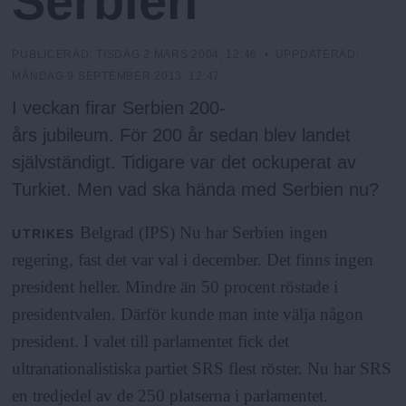
Serbien
N
n
y
u
PUBLICERAD:
TISDAG 2 MARS 2004, 12:46
• UPPDATERAD:
MÅNDAG 9 SEPTEMBER 2013, 12:47
I veckan firar Serbien 200-
års jubileum. För 200 år sedan blev landet
självständigt. Tidigare var det ockuperat av
Turkiet. Men vad ska hända med Serbien nu?
Belgrad (IPS) Nu har Serbien ingen
UTRIKES
regering, fast det var val i december. Det finns ingen
president heller. Mindre än 50 procent röstade i
presidentvalen. Därför kunde man inte välja någon
president. I valet till parlamentet fick det
ultranationalistiska partiet SRS flest röster. Nu har SRS
en tredjedel av de 250 platserna i parlamentet.