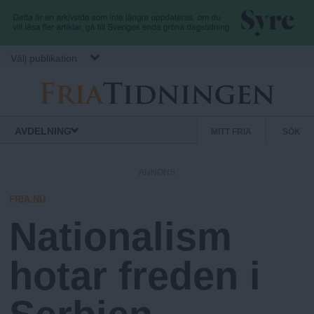
Hoppa till huvudinnehåll
Välj publikation
F
S
Normbrytande
AVDELNING
MITT FRIA
SÖK
nyheter
e
r
k
ANNONS
u
i
n
FRIA.NU
d
Nationalism
a
ä
r
hotar freden i
.
m
e