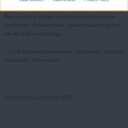
Men nu undrar många om ultra-nationalisterna kan
hota freden. Utrikesminister Goran Svilanovic tycker
inte att de ska vara oroliga.
- Vi vill ha goda relationer med våra grannar, sa han till
journalister i förra veckan.
Vesna Peric Zimonjic (IPS)