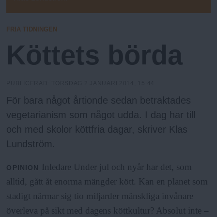
N
n
E
D
y
A
u
FRIA TIDNINGEN
R
Köttets börda
E
PUBLICERAD:
TORSDAG 2 JANUARI 2014, 15:44
För bara något årtionde sedan betraktades
vegetarianism som något udda. I dag har till
och med skolor köttfria dagar, skriver Klas
Lundström.
Inledare Under jul och nyår har det, som
OPINION
alltid, gått åt enorma mängder kött. Kan en planet som
stadigt närmar sig tio miljarder mänskliga invånare
överleva på sikt med dagens köttkultur? Absolut inte –