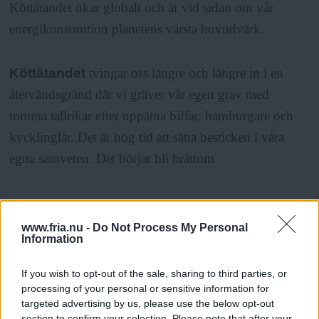
Köttätandet ökar globalt och är vid sidan om vår
energikonsumtion planetens värsta huvudvärk.
Köttätandet
tvingar oss längre och längre in i en
återvändsgränd där vi gräver vår egen grav med
tomma tallrikar efter uppätna biffar, hamburgare och
kycklinglår. Det är hög tid att sätta besticken i våra
egna samveten. Det börjar bli bråttom.
www.fria.nu -
Do Not Process My Personal
Information
Klas Lundström
Journalist och författare
If you wish to opt-out of the sale, sharing to third parties, or
processing of your personal or sensitive information for
targeted advertising by us, please use the below opt-out
section to confirm your selection. Please note that after your