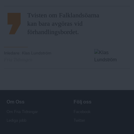
Tvisten om Falklandsöarna
kan bara avgöras vid
förhandlingsbordet.
Inledare
:
Klas Lundström
Fria Tidningen
Om Oss
Följ oss
Om Fria Tidningar
Facebook
Lediga jobb
Twitter