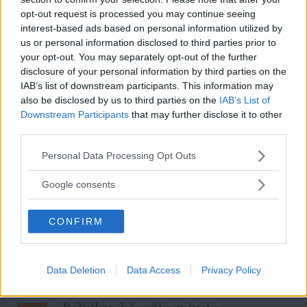
opt-out request is processed you may continue seeing
interest-based ads based on personal information utilized by
us or personal information disclosed to third parties prior to
ANNONSER
your opt-out. You may separately opt-out of the further
disclosure of your personal information by third parties on the
IAB’s list of downstream participants. This information may
also be disclosed by us to third parties on the
IAB’s List of
Downstream Participants
that may further disclose it to other
third parties.
Läs Frias efterträdare!
Please note that this website/app uses one or more Google
Personal Data Processing Opt Outs
Syre
är Sveriges enda gröna dagstidning som
services and may gather and store information including but
finns både digitalt och i tryck.
not limited to your visit or usage behaviour. You may click to
Google consents
grant or deny consent to Google and its third-party tags to
use your data for below specified purposes in below Google
CONFIRM
consent section.
Data Deletion
Data Access
Privacy Policy
REKOMMENDERADE ARTIKLAR