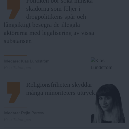
Politiken bör söka minska
skadorna som följer i
drogpolitikens spår och
långsiktigt besegra de illegala
aktörerna med legalisering av vissa
substanser.
Inledare
:
Klas Lundström
Fria Tidningen
Religionsfriheten skyddar
många minoriteters uttryck.
Inledare
:
Rojin Pertow
Fria Tidningen