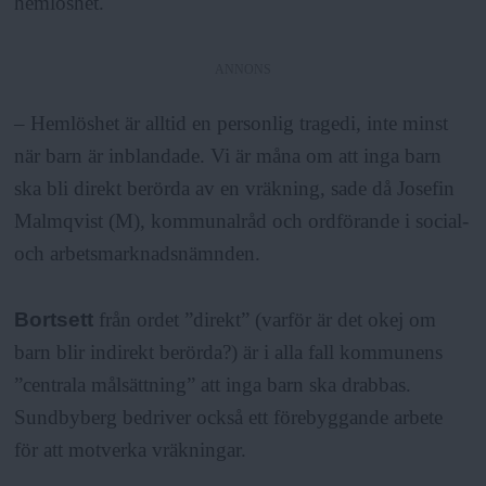
hemlöshet.
ANNONS
– Hemlöshet är alltid en personlig tragedi, inte minst
när barn är inblandade. Vi är måna om att inga barn
ska bli direkt berörda av en vräkning, sade då Josefin
Malmqvist (M), kommunalråd och ordförande i social-
och arbetsmarknadsnämnden.
Bortsett
från ordet ”direkt” (varför är det okej om
barn blir indirekt berörda?) är i alla fall kommunens
”centrala målsättning” att inga barn ska drabbas.
Sundbyberg bedriver också ett förebyggande arbete
för att motverka vräkningar.