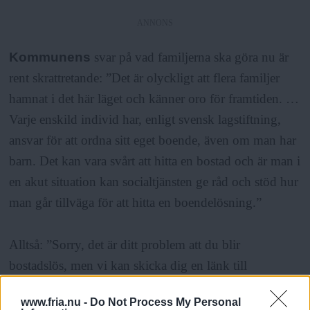
ANNONS
Kommunens
svar på vad familjerna ska göra nu är
rent skrattretande: ”Det är olyckligt att flera familjer
hamnat i det här läget och känner oro för framtiden. …
Varje enskild individ har, enligt svensk lagstiftning,
ansvar för att ordna sitt eget boende, även om man har
barn. Det kan vara svårt att hitta en bostad och är man i
en akut situation kan socialtjänsten ge råd och stöd hur
man går tillväga för att hitta en boendelösning.”
Alltså: ”Sorry, det är ditt problem att du blir
bostadslös, men vi kan skicka dig en länk till
Fixakontraktet.se” (jo, det finns faktiskt en sådan sida).
www.fria.nu -
Do Not Process My Personal