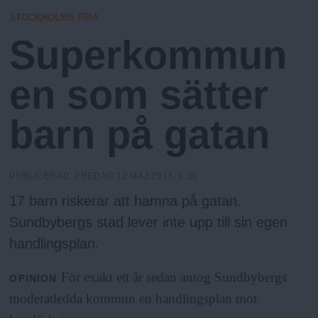
N
n
STOCKHOLMS FRIA
y
Superkommun
u
en som sätter
barn på gatan
PUBLICERAD:
FREDAG 12 MAJ 2017, 8:30
17 barn riskerar att hamna på gatan.
Sundbybergs stad lever inte upp till sin egen
handlingsplan.
För exakt ett år sedan antog Sundbybergs
OPINION
moderatledda kommun en handlingsplan mot