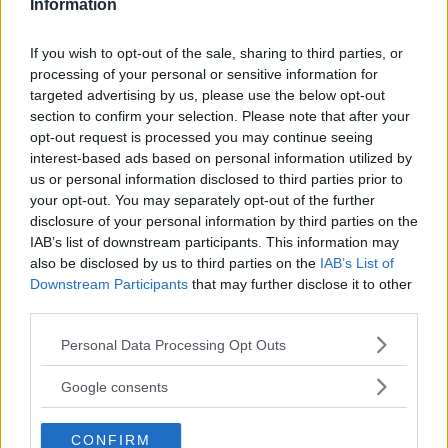
Information
Förutom
att det går på tvärs mot ambitionerna i den
If you wish to opt-out of the sale, sharing to third parties, or
egna handlingsplanen går Sundbyberg också emot den
processing of your personal or sensitive information for
nollvision mot barnvräkningar som finns i Sverige
targeted advertising by us, please use the below opt-out
sedan 2007. Som faktiskt den borgerliga regeringen
section to confirm your selection. Please note that after your
opt-out request is processed you may continue seeing
tog fram.
interest-based ads based on personal information utilized by
us or personal information disclosed to third parties prior to
your opt-out. You may separately opt-out of the further
Som för
att strö ytterligare salt i såren och göra det
disclosure of your personal information by third parties on the
ännu svårare för mindre bemedlade att hitta en bostad
IAB’s list of downstream participants. This information may
also be disclosed by us to third parties on the
IAB’s List of
framöver planerar nu kommunen att krympa
Downstream Participants
that may further disclose it to other
allmännyttan, det vill säga alla kommuninvånares
third parties.
Läs Frias efterträdare!
egendom i bostadsbolaget Förvaltaren. Enligt
Please note that this website/app uses one or more Google
Personal Data Processing Opt Outs
Syre
är Sveriges enda gröna dagstidning som
tidningen Dagens samhälle har kommunen relativt sett
services and may gather and store information including but
finns både digitalt och i tryck.
not limited to your visit or usage behaviour. You may click to
landets starkaste allmännytta och har pekat ut områden
Google consents
grant or deny consent to Google and its third-party tags to
med totalt över 1 100 bostäder som möjliga för
use your data for below specified purposes in below Google
CONFIRM
consent section.