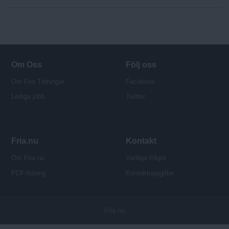
Om Oss
Följ oss
Om Fria Tidningar
Facebook
Lediga jobb
Twitter
Fria.nu
Kontakt
Om Fria.nu
Vanliga frågor
PDF-tidning
Kontaktuppgifter
P
Fria.nu
u