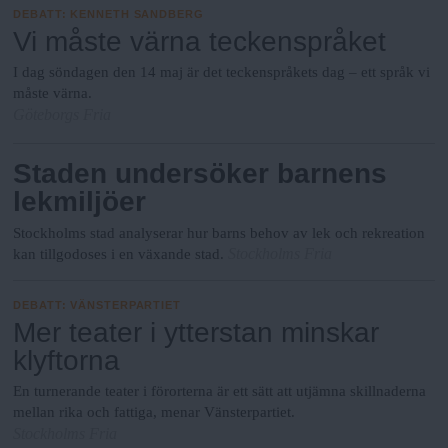
DEBATT
:
KENNETH SANDBERG
Vi måste värna teckenspråket
I dag söndagen den 14 maj är det teckenspråkets dag – ett språk vi
måste värna.
Göteborgs Fria
Staden undersöker barnens
lekmiljöer
Stockholms stad analyserar hur barns behov av lek och rekreation
Stockholms Fria
kan tillgodoses i en växande stad.
DEBATT
:
VÄNSTERPARTIET
Mer teater i ytterstan minskar
klyftorna
En turnerande teater i förorterna är ett sätt att utjämna skillnaderna
mellan rika och fattiga, menar Vänsterpartiet.
Stockholms Fria