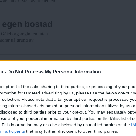
 24 års ålder. Men även med en
r egen bostad
i Göteborgsregionen, utan.
äldrar på grund av
p
nu -
Do Not Process My Personal Information
fade Magnus Hagström och Moa Jonsson Länne
to opt-out of the sale, sharing to third parties, or processing of your per
formation for targeted advertising by us, please use the below opt-out s
anning-rättegången
r selection. Please note that after your opt-out request is processed y
eing interest-based ads based on personal information utilized by us or
e soldaten Bradley Manning hålls införs
disclosed to third parties prior to your opt-out. You may separately opt-
srätten besluta om hur mycket av rättegången
ningen
losure of your personal information by third parties on the IAB’s list of
. This information may also be disclosed by us to third parties on the
IA
Participants
that may further disclose it to other third parties.