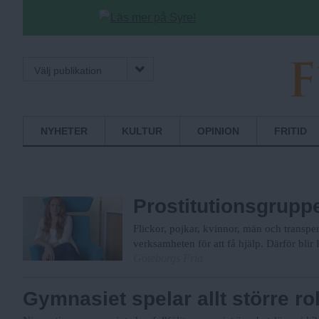
Välj publikation
F
Normbrytande
NYHETER
KULTUR
OPINION
FRITID
nyheter
r
Prostitutionsgruppen
i
Flickor, pojkar, kvinnor, män och transper
verksamheten för att få hjälp. Därför bli
Göteborgs Fria
a
Gymnasiet spelar allt större rol