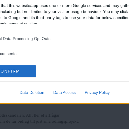
 that this website/app uses one or more Google services and may gath
pe skulle ha börjat i morgon men skjuts upp
including but not limited to your visit or usage behaviour. You may click 
Fria Tidningen
ått plats på rättegången.
 to Google and its third-party tags to use your data for below specifi
ogle consent section.
q-krav
Läs Frias efterträdare!
l Data Processing Opt Outs
att arbeta aktivt med hbtq-frågor, visar Frias
Fria Tidningen
Syre
är Sveriges enda gröna dagstidning som
av rädsla för diskriminering.
finns både digitalt och i tryck.
consents
säkert dricksvatten”
CONFIRM
 viktig fråga som dricksvattenförsörjningen,
m finns här i världen för oss. Vatten, det klarar
tur, säger Thomas Pettersson som forskar om
Data Deletion
Data Access
Privacy Policy
ttsskandalen. Allt fler efterfrågar
 de får bidrag till just sina odlingsprojekt.