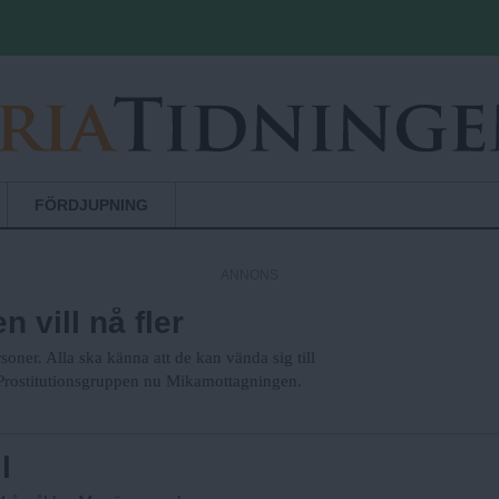
Hoppa till huvudinnehåll
FÖRDJUPNING
ANNONS
 vill nå fler
soner. Alla ska känna att de kan vända sig till
r Prostitutionsgruppen nu Mikamottagningen.
l