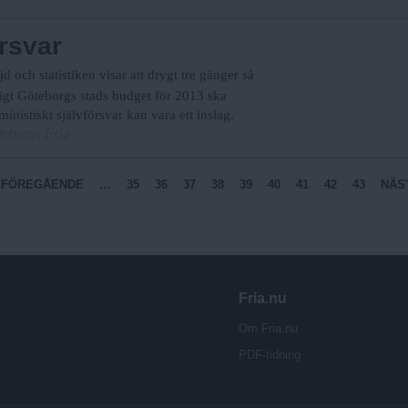
örsvar
 och statistiken visar att drygt tre gånger så
gt Göteborgs stads budget för 2013 ska
inistiskt självförsvar kan vara ett inslag.
eborgs Fria
‹ FÖREGÅENDE
…
35
36
37
38
39
40
41
42
43
NÄST
Fria.nu
Om Fria.nu
PDF-tidning