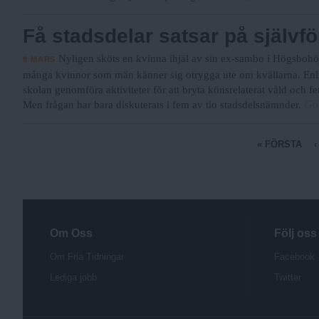
Få stadsdelar satsar på självf
Nyligen sköts en kvinna ihjäl av sin ex-sambo i Högsbohöjd
8 MARS
många kvinnor som män känner sig otrygga ute om kvällarna. Enli
skolan genomföra aktiviteter för att bryta könsrelaterat våld och fem
Göt
Men frågan har bara diskuterats i fem av tio stadsdelsnämnder.
S
« FÖRSTA
i
d
o
r
Om Oss
Följ oss
Om Fria Tidningar
Facebook
Lediga jobb
Twitter