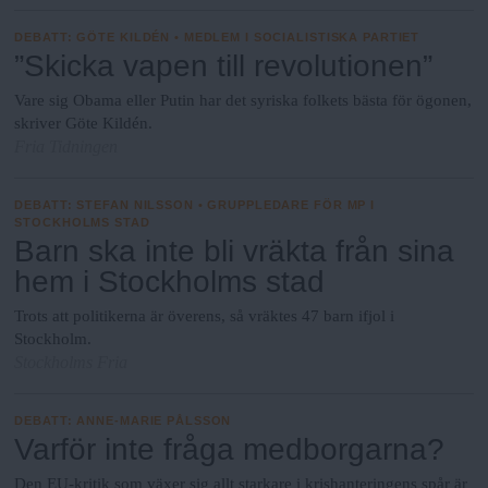
DEBATT
:
GÖTE KILDÉN • MEDLEM I SOCIALISTISKA PARTIET
”Skicka vapen till revolutionen”
Vare sig Obama eller Putin har det syriska folkets bästa för ögonen,
skriver Göte Kildén.
Fria Tidningen
DEBATT
:
STEFAN NILSSON • GRUPPLEDARE FÖR MP I
STOCKHOLMS STAD
Barn ska inte bli vräkta från sina
hem i Stockholms stad
Trots att politikerna är överens, så vräktes 47 barn ifjol i
Stockholm.
Stockholms Fria
DEBATT
:
ANNE-MARIE PÅLSSON
Varför inte fråga medborgarna?
Den EU-kritik som växer sig allt starkare i krishanteringens spår är