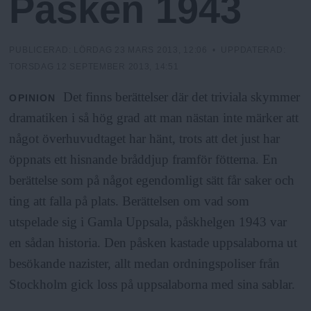
Påsken 1943
N
n
y
u
PUBLICERAD:
LÖRDAG 23 MARS 2013, 12:06
• UPPDATERAD:
TORSDAG 12 SEPTEMBER 2013, 14:51
Det finns berättelser där det triviala skymmer
OPINION
dramatiken i så hög grad att man nästan inte märker att
något överhuvudtaget har hänt, trots att det just har
öppnats ett hisnande bråddjup framför fötterna. En
berättelse som på något egendomligt sätt får saker och
ting att falla på plats. Berättelsen om vad som
utspelade sig i Gamla Uppsala, påskhelgen 1943 var
en sådan historia. Den påsken kastade uppsalaborna ut
besökande nazister, allt medan ordningspoliser från
Stockholm gick loss på uppsalaborna med sina sablar.