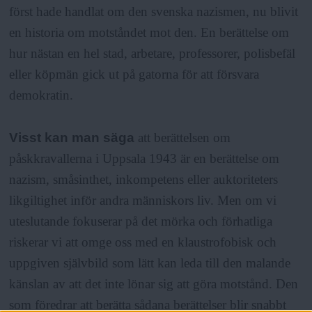
först hade handlat om den svenska nazismen, nu blivit
en historia om motståndet mot den. En berättelse om
hur nästan en hel stad, arbetare, professorer, polisbefäl
eller köpmän gick ut på gatorna för att försvara
demokratin.
Visst kan man säga
att berättelsen om
påskkravallerna i Uppsala 1943 är en berättelse om
nazism, småsinthet, inkompetens eller auktoriteters
likgiltighet inför andra människors liv. Men om vi
uteslutande fokuserar på det mörka och förhatliga
riskerar vi att omge oss med en klaustrofobisk och
uppgiven självbild som lätt kan leda till den malande
känslan av att det inte lönar sig att göra motstånd. Den
som föredrar att berätta sådana berättelser blir snabbt