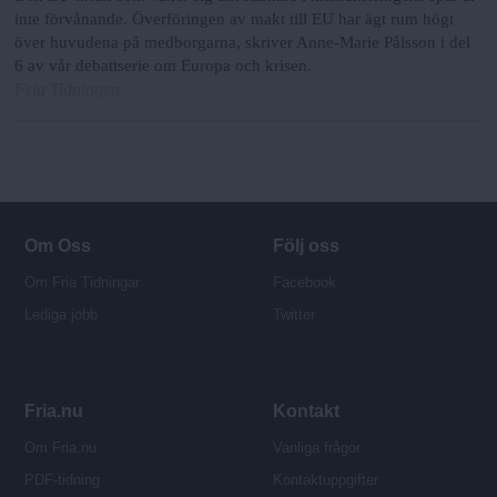
inte förvånande. Överföringen av makt till EU har ägt rum högt
över huvudena på medborgarna, skriver Anne-Marie Pålsson i del
6 av vår debattserie om Europa och krisen.
Fria Tidningen
Om Oss
Följ oss
Om Fria Tidningar
Facebook
Lediga jobb
Twitter
Fria.nu
Kontakt
Om Fria.nu
Vanliga frågor
PDF-tidning
Kontaktuppgifter