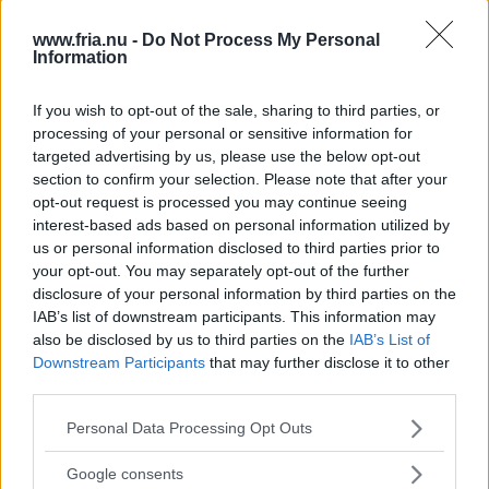
själv en del av problemet. Det är bekvämt att se in i
www.fria.nu -
Do Not Process My Personal
mörkret, det får oss att framstå som små och hjälplösa,
Information
det kan förleda oss att tro att våra handlingar inte
If you wish to opt-out of the sale, sharing to third parties, or
betyder något. Vad händelserna under påskhelgen
processing of your personal or sensitive information for
1943 säger oss är motsatsen, att våra handlingar är det
targeted advertising by us, please use the below opt-out
section to confirm your selection. Please note that after your
enda som betyder något.
opt-out request is processed you may continue seeing
interest-based ads based on personal information utilized by
us or personal information disclosed to third parties prior to
Vi har inte råd att låta den sortens berättelser falla i
your opt-out. You may separately opt-out of the further
glömska. Det är en ljus del av vår historia som vi inte
disclosure of your personal information by third parties on the
får sätta under skäppan. Det har alltid varit förenat med
IAB’s list of downstream participants. This information may
also be disclosed by us to third parties on the
IAB’s List of
risker att göra det rätta, men det är värt sabelhuggen
Downstream Participants
that may further disclose it to other
om det är friheten man försvarar.
third parties.
Läs Frias efterträdare!
Please note that this website/app uses one or more Google
Personal Data Processing Opt Outs
Syre
är Sveriges enda gröna dagstidning som
services and may gather and store information including but
ANNONS
finns både digitalt och i tryck.
not limited to your visit or usage behaviour. You may click to
Google consents