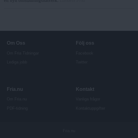
Landets Fria
ett nytt omställningsnätverk.
Om Oss
Följ oss
Om Fria Tidningar
Facebook
Lediga jobb
Twitter
Fria.nu
Kontakt
Om Fria.nu
Vanliga frågor
PDF-tidning
Kontaktuppgifter
P
Fria.nu
u