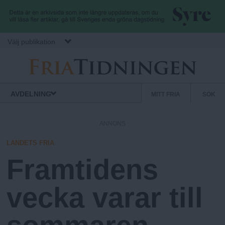
Hoppa till huvudinnehåll
Välj publikation
F
S
Normbrytande
AVDELNING
MITT FRIA
SÖK
nyheter
e
r
k
ANNONS
u
i
n
LANDETS FRIA
d
Framtidens
a
ä
r
vecka varar till
.
m
e