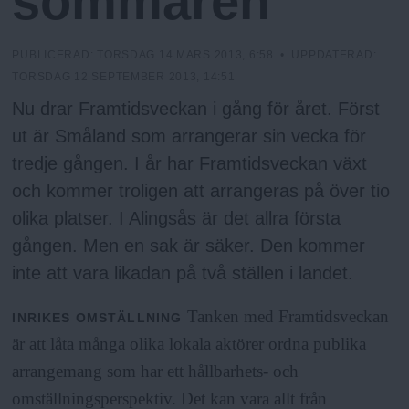
sommaren
N
n
y
u
PUBLICERAD:
TORSDAG 14 MARS 2013, 6:58
• UPPDATERAD:
TORSDAG 12 SEPTEMBER 2013, 14:51
Nu drar Framtidsveckan i gång för året. Först
ut är Småland som arrangerar sin vecka för
tredje gången. I år har Framtidsveckan växt
och kommer troligen att arrangeras på över tio
olika platser. I Alingsås är det allra första
gången. Men en sak är säker. Den kommer
inte att vara likadan på två ställen i landet.
Tanken med Framtidsveckan
INRIKES
OMSTÄLLNING
är att låta många olika lokala aktörer ordna publika
arrangemang som har ett hållbarhets- och
omställningsperspektiv. Det kan vara allt från