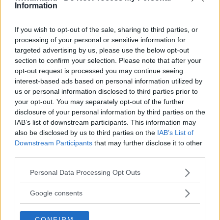
bestämmer arrangören helt själv.
Information
If you wish to opt-out of the sale, sharing to third parties, or
– Det som är speciellt med Alingsås är att kommunen
processing of your personal or sensitive information for
har varit så bra att samarbeta med. De har bland annat
targeted advertising by us, please use the below opt-out
upplåtit lokaler som olika arrangörer kan vara i och det
section to confirm your selection. Please note that after your
opt-out request is processed you may continue seeing
har varit ett stort plus. Det är lättare att ha kommunen
interest-based ads based on personal information utilized by
med sig.
us or personal information disclosed to third parties prior to
your opt-out. You may separately opt-out of the further
disclosure of your personal information by third parties on the
IAB’s list of downstream participants. This information may
Förändring över tid
also be disclosed by us to third parties on the
IAB’s List of
Downstream Participants
that may further disclose it to other
Framtidsveckan är så mycket mer än bara en vecka.
third parties.
Läs Frias efterträdare!
Särskilt när man ser vad som kan åstadkommas efter
Please note that this website/app uses one or more Google
Personal Data Processing Opt Outs
att en Framtidsvecka ägt rum. Det har Therese Sjögren
Syre
är Sveriges enda gröna dagstidning som
services and may gather and store information including but
finns både digitalt och i tryck.
not limited to your visit or usage behaviour. You may click to
som är projektledare för framtidsveckan i Vimmerby,
Google consents
grant or deny consent to Google and its third-party tags to
Hultsfred, Eksjö och Oskarshamn fått se på nära håll.
use your data for below specified purposes in below Google
CONFIRM