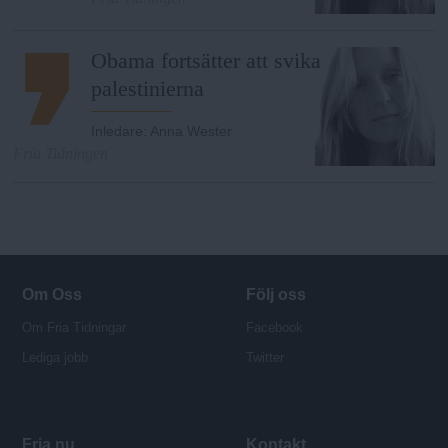
Obama fortsätter att svika
palestinierna
Inledare
:
Anna Wester
Fria Tidningen
Om Oss
Följ oss
Om Fria Tidningar
Facebook
Lediga jobb
Twitter
Fria.nu
Kontakt