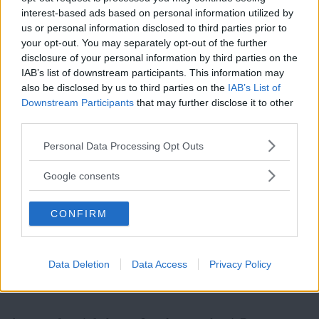
interest-based ads based on personal information utilized by
Den största skandalen i det här är att omvärlden låter
us or personal information disclosed to third parties prior to
det ske, att internationella samfundet inte har kunnat
your opt-out. You may separately opt-out of the further
disclosure of your personal information by third parties on the
enas för att stoppa det pågående blodbadet och sätta
IAB’s list of downstream participants. This information may
press på Israel. Samtidigt har protesterna på gatan varit
also be disclosed by us to third parties on the
IAB’s List of
Downstream Participants
that may further disclose it to other
kraftfulla hela tiden, bara i Stockholm har det
third parties.
Läs Frias efterträdare!
genomförts fem demonstrationer, och tusentals
Please note that this website/app uses one or more Google
Personal Data Processing Opt Outs
människor har deltagit i demonstrationer världen över.
Syre
är Sveriges enda gröna dagstidning som
services and may gather and store information including but
finns både digitalt och i tryck.
I dag känner man sig liten och maktlös. Men vi får
not limited to your visit or usage behaviour. You may click to
Google consents
grant or deny consent to Google and its third-party tags to
kämpa på, visa vår solidaritet och försöka få våra
use your data for below specified purposes in below Google
politiker att agera och inte bara leverera meningslösa
CONFIRM
consent section.
uttalanden. Stoppa massakern i Gaza, bryt blockaden,
inför sanktioner mot Israel och skicka skyddstrupper
Data Deletion
Data Access
Privacy Policy
till Palestina!