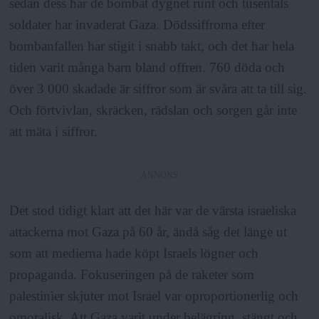
sedan dess har de bombat dygnet runt och tusentals
soldater har invaderat Gaza. Dödssiffrorna efter
bombanfallen har stigit i snabb takt, och det har hela
tiden varit många barn bland offren. 760 döda och
över 3 000 skadade är siffror som är svåra att ta till sig.
Och förtvivlan, skräcken, rädslan och sorgen går inte
att mäta i siffror.
ANNONS
Det stod tidigt klart att det här var de värsta israeliska
attackerna mot Gaza på 60 år, ändå såg det länge ut
som att medierna hade köpt Israels lögner och
propaganda. Fokuseringen på de raketer som
palestinier skjuter mot Israel var oproportionerlig och
omoralisk. Att Gaza varit under belägring, stängt och