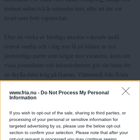
isolerat sedan två år nämndes inte, eller att det var
Israel som bröt vapenvilan.
Efter en vecka av blodiga attacker vaknade ändå
svensk media och i dag tror få på bilden av två
jämbördiga parter som krigar mot varandra, även om
vissa journalister och ledarskribenter gör sitt bästa för
att skylla detta krig på Hamas. Vittnesmål från Röda
Korset som inte blir insläppta och Rädda barnen som
www.fria.nu -
Do Not Process My Personal
berättar om alla döda, skadade och traumatiserade barn
Information
har hjälpt till att förmedla vad som verkligen sker. Hela
familjer har raderats ut. Som en liten flicka på nio
If you wish to opt-out of the sale, sharing to third parties, or
processing of your personal or sensitive information for
månader som kom in till sjukhuset elva av hennes
targeted advertising by us, please use the below opt-out
familjemedlemmar hade dödats.
section to confirm your selection. Please note that after your
opt-out request is processed you may continue seeing