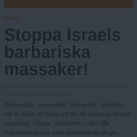
N
n
E
D
y
A
u
FRIA.NU
R
Stoppa Israels
E
barbariska
massaker!
PUBLICERAD:
LÖRDAG 10 JANUARI 2009, 7:00
• UPPDATERAD:
MÅNDAG 9 SEPTEMBER 2013, 13:14
Omänskligt, omoraliskt, barbariskt, djävulskt,
det är svårt att hitta ord för att beskriva Israels
massaker i Gaza. Situationen i den lilla
Gazaremsan har varit alarmerande länge,