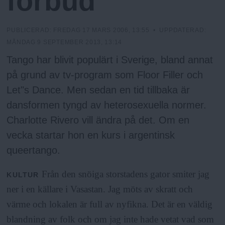
förbud
N
n
y
u
PUBLICERAD:
FREDAG 17 MARS 2006, 13:55
• UPPDATERAD:
MÅNDAG 9 SEPTEMBER 2013, 13:14
Tango har blivit populärt i Sverige, bland annat
på grund av tv-program som Floor Filler och
Let"s Dance. Men sedan en tid tillbaka är
dansformen tyngd av heterosexuella normer.
Charlotte Rivero vill ändra på det. Om en
vecka startar hon en kurs i argentinsk
queertango.
Från den snöiga storstadens gator smiter jag
KULTUR
ner i en källare i Vasastan. Jag möts av skratt och
värme och lokalen är full av nyfikna. Det är en väldig
blandning av folk och om jag inte hade vetat vad som