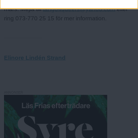
mars. Mejla till
tango4queers@yahoo.com
eller
ring 073-770 25 15 för mer information.
Elinore Lindén Strand
ANNONSER