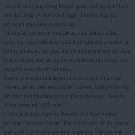
väntade hade jag aldrig kunnat gissa vad det handlade
om. Ett sting av nervositet ligger i luften. Jag ska
prova på argentinsk queertango.
Vi dansar i en timme och lär oss inte främst olika
danssteg, utan fokuserar istället på tangons grunder: att
känna musiken, att våga lita på sin partner och att våga
fysisk närhet. Jag tar tag om en främmande kropp och
tangons toner fyller rummet...
Tango är en gammal argentinsk dans och Charlotte
Rivero, en av dem som håller i kursen, berättar för mig
om hur man brukade dansa tango i barerna i Buenos
Aires redan på 1800-talet.
- Då var dansen både en 'hetero'- och 'homodans',
berättar Charlotte Rivero. Det var vanligt att de sjömän
som gick i land dansade med varandra. Tangon var