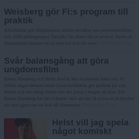
Weisberg gör Fi:s program till
praktik
Aftonbladet gör klippdockor, media skvallrar om personkonflikter
och 1600-talsbegreppet 'häxjakt' får chans till en revival. Varför är
Stockholms Fria
Feministiskt initiativ ett så stort hot och för vem?
Svår balansgång att göra
ungdomsfilm
Emma Hamberg och Hella Joof är lika exalterade båda två. Vi
träffas några timmar innan Linas kvällsbok gör premiär på vita
duken och det riktigt känns hur det pirrar i magen på dem. För
Emma Hamberg har det svåraste varit att inte få sväva ut så mycket
Stockholms Fria
när hon gjort om sin bok till filmmanus.
Helst vill jag spela
något komiskt