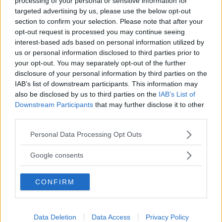
processing of your personal or sensitive information for
och på den internationella dansscenen. Jag frågar
targeted advertising by us, please use the below opt-out
section to confirm your selection. Please note that after your
henne hur hon tror att tangons framtid kommer att se
opt-out request is processed you may continue seeing
ut.
interest-based ads based on personal information utilized by
- Mycket ljus! Ett av de mest populära 'milonga'
us or personal information disclosed to third parties prior to
your opt-out. You may separately opt-out of the further
ställena i Buenos Aires i dag är faktiskt ett gayställe!
disclosure of your personal information by third parties on the
IAB’s list of downstream participants. This information may
also be disclosed by us to third parties on the
IAB’s List of
Vad krävs om man vill dansa queertango?
Downstream Participants
that may further disclose it to other
- Här är alla välkomna, singlar och par, heterosar och
third parties.
Läs Frias efterträdare!
queers, det enda man behöver är öppenhet och ett par
Please note that this website/app uses one or more Google
Personal Data Processing Opt Outs
Syre
är Sveriges enda gröna dagstidning som
riktigt bekväma skor!
services and may gather and store information including but
finns både digitalt och i tryck.
not limited to your visit or usage behaviour. You may click to
Google consents
grant or deny consent to Google and its third-party tags to
use your data for below specified purposes in below Google
CONFIRM
consent section.
Fakta:
Fotnot:
Data Deletion
Data Access
Privacy Policy
Kurserna i argentinsk queertango börjar den 24