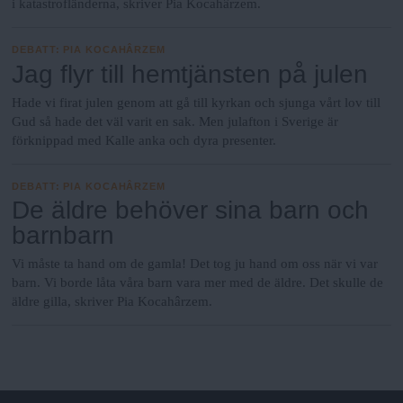
i katastrofländerna, skriver Pia Kocahârzem.
DEBATT
:
PIA KOCAHÂRZEM
Jag flyr till hemtjänsten på julen
Hade vi firat julen genom att gå till kyrkan och sjunga vårt lov till
Gud så hade det väl varit en sak. Men julafton i Sverige är
förknippad med Kalle anka och dyra presenter.
DEBATT
:
PIA KOCAHÂRZEM
De äldre behöver sina barn och
barnbarn
Vi måste ta hand om de gamla! Det tog ju hand om oss när vi var
barn. Vi borde låta våra barn vara mer med de äldre. Det skulle de
äldre gilla, skriver Pia Kocahârzem.