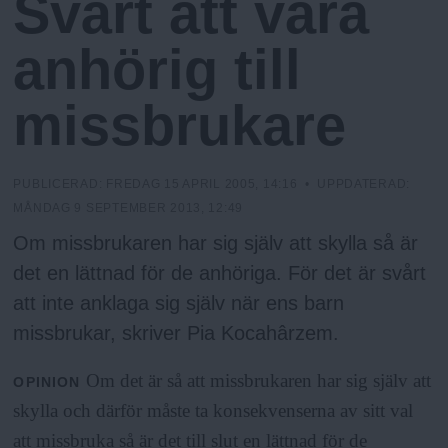
Svårt att vara
N
n
y
anhörig till
u
missbrukare
PUBLICERAD:
FREDAG 15 APRIL 2005, 14:16
• UPPDATERAD:
MÅNDAG 9 SEPTEMBER 2013, 12:49
Om missbrukaren har sig själv att skylla så är
det en lättnad för de anhöriga. För det är svårt
att inte anklaga sig själv när ens barn
missbrukar, skriver Pia Kocahârzem.
Om det är så att missbrukaren har sig själv att
OPINION
skylla och därför måste ta konsekvenserna av sitt val
att missbruka så är det till slut en lättnad för de