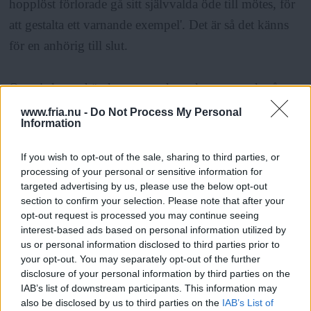
hopplöst förlorade gå sitt självvalda öde till mötes, för
att gestalta ett varnande exempel'. Det är så det känns
för en anhörig till slut.
Om vi ska omhänderta varenda narkoman med tvång,
avgifta dem med tvång eller ge dem rena sprutor och
www.fria.nu -
Do Not Process My Personal
Information
hjälpa dem att trappa ner, måste vi ge ett attraktivt
alternativ. Vilket är det alternativet? Man måste kunna
If you wish to opt-out of the sale, sharing to third parties, or
erbjuda äkta kärlek, en meningsfull tillvaro, som
processing of your personal or sensitive information for
targeted advertising by us, please use the below opt-out
dessutom är äkta vara, en trygg boendemiljö, ett bra
section to confirm your selection. Please note that after your
jobb och samma möjligheter som alla andra. Kan vi
opt-out request is processed you may continue seeing
interest-based ads based on personal information utilized by
det?
us or personal information disclosed to third parties prior to
your opt-out. You may separately opt-out of the further
disclosure of your personal information by third parties on the
ANNONS
IAB’s list of downstream participants. This information may
also be disclosed by us to third parties on the
IAB’s List of