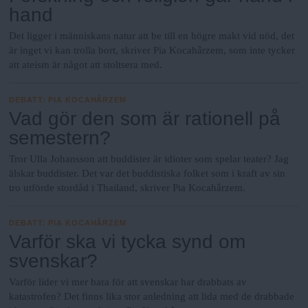
hand
Det ligger i människans natur att be till en högre makt vid nöd, det
är inget vi kan trolla bort, skriver Pia Kocahârzem, som inte tycker
att ateism är något att stoltsera med.
DEBATT
:
PIA KOCAHÂRZEM
Vad gör den som är rationell på
semestern?
Tror Ulla Johansson att buddister är idioter som spelar teater? Jag
älskar buddister. Det var det buddistiska folket som i kraft av sin
tro utförde stordåd i Thailand, skriver Pia Kocahârzem.
DEBATT
:
PIA KOCAHÂRZEM
Varför ska vi tycka synd om
svenskar?
Varför lider vi mer bara för att svenskar har drabbats av
katastrofen? Det finns lika stor anledning att lida med de drabbade