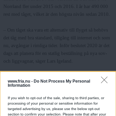
Norrland fler under 2015 och 2016. I år har 490 000
rest med tåget, vilket är den högsta nivån sedan 2010.
– Om tåget ska vara ett alternativ till flyget så behövs
det tåg med bra standard, tillgång till internet och som
nu, avgångar i rimliga tider. Inför beslutet 2020 är det
dags att planera för en statlig beställning på nya sov-
och liggvagnar, säger Lars Igeland.
Men några nya
tåg är enligt Trafikverket inte
www.fria.nu -
Do Not Process My Personal
aktuella inom den närmsta tiden. De beräknar att
Information
fordonen kan att vara i drift till omkring år 2027.
If you wish to opt-out of the sale, sharing to third parties, or
Däremot planerar Trafikverket att under den nuvarande
processing of your personal or sensitive information for
avtalsperioden renovera vagnarna, som har mellan 30
targeted advertising by us, please use the below opt-out
section to confirm your selection. Please note that after your
och 40 år på nacken.