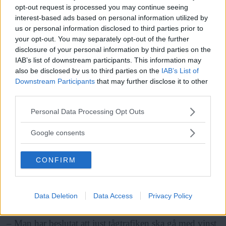
opt-out request is processed you may continue seeing
interest-based ads based on personal information utilized by
us or personal information disclosed to third parties prior to
ANNONS
your opt-out. You may separately opt-out of the further
disclosure of your personal information by third parties on the
För Jämtlandstågen
är situationen en annan.
IAB’s list of downstream participants. This information may
Sedan våren 2016 trafikeras linjen mellan Stockholm
also be disclosed by us to third parties on the
IAB’s List of
Downstream Participants
that may further disclose it to other
och Åre, Duved endast med nattåg under högsäsong.
third parties.
Läs Frias efterträdare!
Detta på grund av att tågen drivs kommersiellt med
Please note that this website/app uses one or more Google
Personal Data Processing Opt Outs
avkastningskrav som innebär att linjen inte får gå med
Syre
är Sveriges enda gröna dagstidning som
services and may gather and store information including but
finns både digitalt och i tryck.
förlust, vilket de enligt SJ skulle göra om linjen
not limited to your visit or usage behaviour. You may click to
Google consents
grant or deny consent to Google and its third-party tags to
trafikerades året runt.
use your data for below specified purposes in below Google
CONFIRM
consent section.
Systemet med vinstkrav inom den långväga trafiken är
inte miljöstrategiskt hållbart, menar Lars Igeland.
Data Deletion
Data Access
Privacy Policy
– Man har beslutat att just tågtrafiken ska gå med vinst