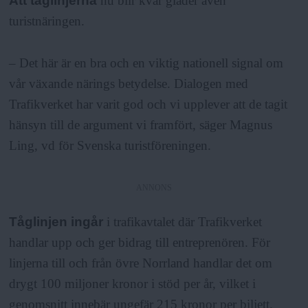
Att tåglinjerna
nu blir kvar gläder även
turistnäringen.
– Det här är en bra och en viktig nationell signal om
vår växande närings betydelse. Dialogen med
Trafikverket har varit god och vi upplever att de tagit
hänsyn till de argument vi framfört, säger Magnus
Ling, vd för Svenska turistföreningen.
ANNONS
Tåglinjen ingår
i trafikavtalet där Trafikverket
handlar upp och ger bidrag till entreprenören. För
linjerna till och från övre Norrland handlar det om
drygt 100 miljoner kronor i stöd per år, vilket i
genomsnitt innebär ungefär 215 kronor per biljett.