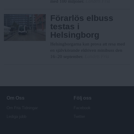
Landets Fria
med 100 miljoner.
Förarlös elbuss
testas i
Helsingborg
Helsingborgarna kan prova att resa med
en självkörande eldriven minibuss den
Landets Fria
16–20 september.
Om Oss
Följ oss
Om Fria Tidningar
Facebook
Lediga jobb
Twitter