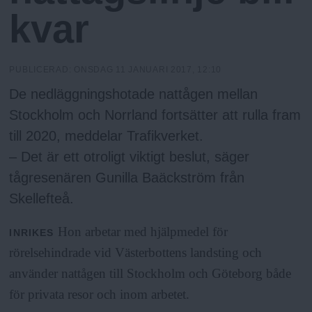
N
n
kvar
y
u
PUBLICERAD:
ONSDAG 11 JANUARI 2017, 12:10
De nedläggningshotade nattågen mellan
Stockholm och Norrland fortsätter att rulla fram
till 2020, meddelar Trafikverket.
– Det är ett otroligt viktigt beslut, säger
tågresenären Gunilla Baäckström från
Skellefteå.
Hon arbetar med hjälpmedel för
INRIKES
rörelsehindrade vid Västerbottens landsting och
använder nattågen till Stockholm och Göteborg både
för privata resor och inom arbetet.