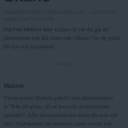
N
n
y
PUBLICERAD:
ONSDAG 29 APRIL 2015, 11:00
• UPPDATERAD:
u
LÖRDAG 2 MAJ 2015, 19:55
Undrar du var det går att
KULTUR
FÖRSTA MAJ
demonstrera och fira första maj i Skåne? Se vår guide
för tips och inspiration!
ANNONS
Malmö
Vänsterpartiet Malmös paroll i årets demonstration
är ”Rätt till arbete, tid att leva och ett socialistiskt
samhälle”. Efter demonstrationen sluter alla som vill
upp i Slottsparken för bokbord, talare, musik och