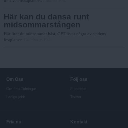
Landets Fria
från Vetenskapsrådet.
Här kan du dansa runt
midsommarstången
Här firar du midsommar bäst, GFT listar några av stadens
Göteborgs Fria
festplatser.
Om Oss
Följ oss
Om Fria Tidningar
Facebook
Lediga jobb
Twitter
Fria.nu
Kontakt