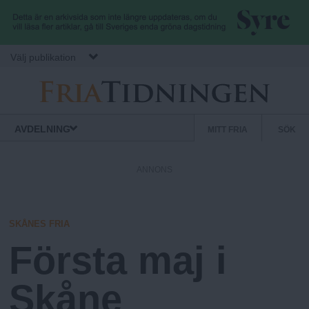
Hoppa till huvudinnehåll
Välj publikation
F
S
Normbrytande
AVDELNING
MITT FRIA
SÖK
nyheter
e
r
k
ANNONS
u
i
n
d
SKÅNES FRIA
a
ä
Första maj i
r
.
m
Skåne
e