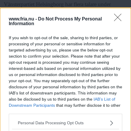
Vänsterpartiet Helsingborg har flera talare under
dagen, däribland Sara Svensson (gruppledare i Region
www.fria.nu -
Do Not Process My Personal
Skåne), Ingrid Mattiasson Saarinen (ordförande
Information
Vänsterpartiet Helsingborg) och representanter för
If you wish to opt-out of the sale, sharing to third parties, or
kurdiska kvinnoföreningen och Romarådet.
processing of your personal or sensitive information for
• Samling kl 12, Fahlmans, Stortorget, Helsingborg
targeted advertising by us, please use the below opt-out
section to confirm your selection. Please note that after your
opt-out request is processed you may continue seeing
ANNONS
interest-based ads based on personal information utilized by
us or personal information disclosed to third parties prior to
your opt-out. You may separately opt-out of the further
disclosure of your personal information by third parties on the
Fler platser
IAB’s list of downstream participants. This information may
also be disclosed by us to third parties on the
IAB’s List of
Socialdemokraterna kickar igång dagen med
Downstream Participants
that may further disclose it to other
sillafrukost klockan 11. Parollen under
third parties.
Läs Frias efterträdare!
demonstrationen är ”Kunskap, frihet och framtid”.
Please note that this website/app uses one or more Google
Personal Data Processing Opt Outs
Syre
är Sveriges enda gröna dagstidning som
Talare är bland andra Håkan Juholt.
services and may gather and store information including but