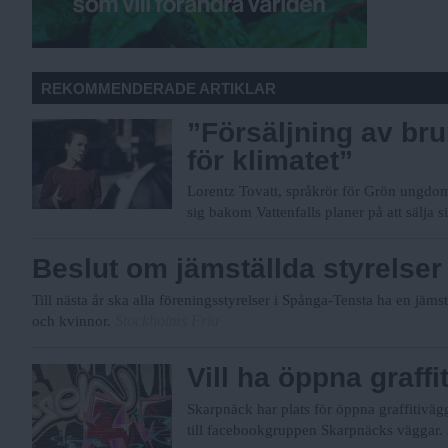
REKOMMENDERADE ARTIKLAR
”Försäljning av br
för klimatet”
Lorentz Tovatt, språkrör för Grön ungdom,
sig bakom Vattenfalls planer på att sälja
Beslut om jämställda styrelser
Till nästa år ska alla föreningsstyrelser i Spånga-Tensta ha en jäms
Stockholms Fria
och kvinnor.
Vill ha öppna graff
Skarpnäck har plats för öppna graffitiväg
till facebookgruppen Skarpnäcks väggar.