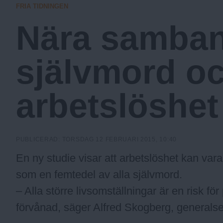
FRIA TIDNINGEN
a
Nära samban
.
självmord o
N
arbetslöshet
u
PUBLICERAD:
TORSDAG 12 FEBRUARI 2015, 10:40
En ny studie visar att arbetslöshet kan var
som en femtedel av alla självmord.
– Alla större livsomställningar är en risk för
förvånad, säger Alfred Skogberg, generalse