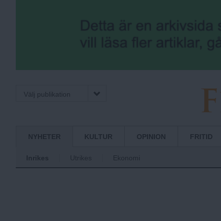
Välj publikation
F
Normbrytande
NYHETER
KULTUR
OPINION
FRITID
nyheter
Inrikes
Utrikes
Ekonomi
r
i