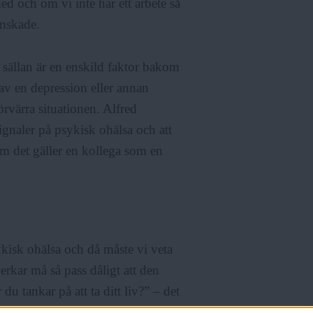
ed och om vi inte har ett arbete så
önskade.
ig sällan är en enskild faktor bakom
 av en depression eller annan
örvärra situationen. Alfred
signaler på psykisk ohälsa och att
om det gäller en kollega som en
ykisk ohälsa och då måste vi veta
verkar må så pass dåligt att den
 du tankar på att ta ditt liv?” – det