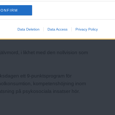
CONFIRM
Data Deletion
Data Access
Privacy Policy
självmord, i likhet med den nollvision som
iksdagen ett 9-punktsprogram för
koholkonsumtion, kompetenshöjning inom
 satsning på psykosociala insatser hör.