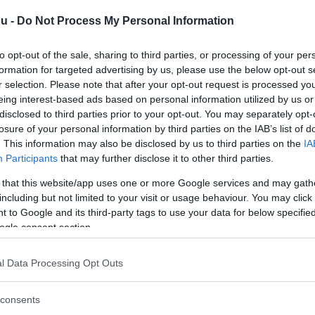
nu -
Do Not Process My Personal Information
 kommuner och landsting att ta sitt
to opt-out of the sale, sharing to third parties, or processing of your per
 riksdagen antog 2008, säger
formation for targeted advertising by us, please use the below opt-out s
r selection. Please note that after your opt-out request is processed y
eing interest-based ads based on personal information utilized by us or
disclosed to third parties prior to your opt-out. You may separately opt-
 ett kriscenter, som ska jobba
losure of your personal information by third parties on the IAB’s list of
. This information may also be disclosed by us to third parties on the
IA
anhörig tagit sitt liv. Han menar
Participants
that may further disclose it to other third parties.
ändelseanalyser efter ett
 that this website/app uses one or more Google services and may gath
s fler kuratorer till skolorna
including but not limited to your visit or usage behaviour. You may click 
örtroende för dem.
 to Google and its third-party tags to use your data for below specifi
ogle consent section.
Läs Frias efterträdare!
såväl politiker som allmänheten,
l Data Processing Opt Outs
Syre
är Sveriges enda gröna dagstidning som
finns både digitalt och i tryck.
consents