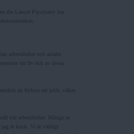
ten the Lancet Psychiatry har
hetsstatistiken.
lan arbetslöshet och antalet
soner sitt liv och av dessa
tskris att förlora sitt jobb, vilket
 smäll vid arbetslöshet. Många av
r jag är kock. Vi är väldigt