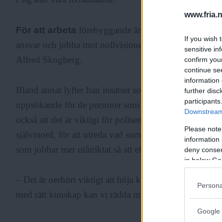
www.fria.
För att arbeta
förebyggande är det också viktigt för
If you wish 
ansvar och jobba mot nollvisionen för självmord, som
sensitive in
Alfred Skogberg.
confirm you
continue se
information 
Bland annat lyfter han insatser som att varje län bör ha
further disc
participants
uppsökande för de personer som drabbats av att någon 
Downstream 
också att det är viktigt för polisen att kunna upprätta h
Please note
självmord, för att utreda vad som skett. Dessutom behöv
information 
som jobbar mer utåtriktat så att eleverna får ett ökat f
deny consent
in below Go
– Det är oerhört viktigt att höja kunskapsnivån bland 
Persona
med rätt kunskap kan vi rädda många människors liv.
Google 