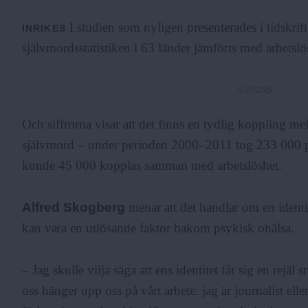
I studien som nyligen presenterades i tidskrif
INRIKES
självmordsstatistiken i 63 länder jämförts med arbetslös
ANNONS
Och siffrorna visar att det finns en tydlig koppling mel
självmord – under perioden 2000–2011 tog 233 000 per
kunde 45 000 kopplas samman med arbetslöshet.
Alfred Skogberg
menar att det handlar om en identite
kan vara en utlösande faktor bakom psykisk ohälsa.
– Jag skulle vilja säga att ens identitet får sig en rejäl
oss hänger upp oss på vårt arbete: jag är journalist elle