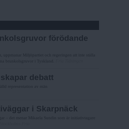
unkolsgruvor förödande
 uppmanar Miljöpartiet och regeringen att inte ställa
Fria Tidningen
 sina brunkolsgruvor i Tyskland.
 skapar debatt
tälld representation av män
itiväggar i Skarpnäck
gar – det menar Mikaela Sundin som är initiativtagare
Stockholms Fria