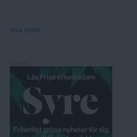
Nina Ahlén
ANNONSER