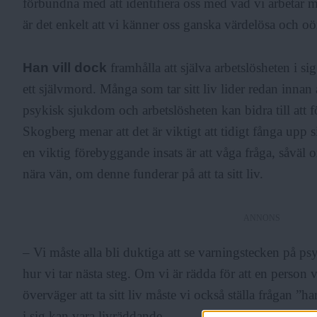
förbundna med att identifiera oss med vad vi arbetar m
är det enkelt att vi känner oss ganska värdelösa och o
Han vill dock
framhålla att själva arbetslösheten i s
ett självmord. Många som tar sitt liv lider redan innan
psykisk sjukdom och arbetslösheten kan bidra till att f
Skogberg menar att det är viktigt att tidigt fånga upp 
en viktig förebyggande insats är att våga fråga, såväl 
nära vän, om denne funderar på att ta sitt liv.
ANNONS
– Vi måste alla bli duktiga att se varningstecken på ps
hur vi tar nästa steg. Om vi är rädda för att en person 
överväger att ta sitt liv måste vi också ställa frågan ”har
i sig kan vara livräddande.