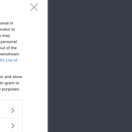
sonal or
ection to
ou may
 personal
out of the
 downstream
B’s List of
er and store
to grant or
ed purposes