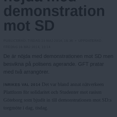
N
n
demonstration
y
u
mot SD
PUBLICERAD:
TISDAG 13 MAJ 2014, 16:36
• UPPDATERAD:
FREDAG 16 MAJ 2014, 10:14
De är nöjda med demonstrationen mot SD men
besvikna på polisens agerande. GFT pratar
med två arrangörer.
Det var bland annat nätverkeen
INRIKES
VAL 2014
Plattform för solidaritet och Studenter mot rasism
Göteborg som bjudit in till demonstrationen mot SD:s
torgmöte i dag, tisdag.