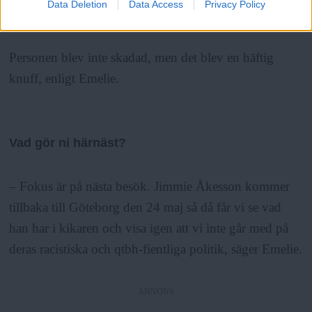
Data Deletion
Data Access
Privacy Policy
påkörd av en polisbuss.
Personen blev inte skadad, men det blev en häftig
knuff, enligt Emelie.
Vad gör ni härnäst?
– Fokus är på nästa besök. Jimmie Åkesson kommer
tillbaka till Göteborg den 24 maj så då får vi se vad
han har i kikaren och visa igen att vi inte går med på
deras racistiska och qtbh-fientliga politik, säger Emelie.
ANNONS