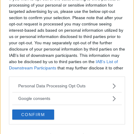
processing of your personal or sensitive information for
gav Plattform för solidaritet tillstånd att stå längst fram
targeted advertising by us, please use the below opt-out
och sedan ändrade sig.
section to confirm your selection. Please note that after your
opt-out request is processed you may continue seeing
interest-based ads based on personal information utilized by
– Polisen ville att vi skulle stå där eftersom vi skulle
us or personal information disclosed to third parties prior to
your opt-out. You may separately opt-out of the further
vända ryggen emot, men sedan körde de bort oss med
disclosure of your personal information by third parties on the
handgripliga verktyg.
IAB’s list of downstream participants. This information may
also be disclosed by us to third parties on the
IAB’s List of
Downstream Participants
that may further disclose it to other
Polisen borde ha använt mindre våld, anser Emelie.
third parties.
Läs Frias efterträdare!
Please note that this website/app uses one or more Google
Personal Data Processing Opt Outs
Syre
är Sveriges enda gröna dagstidning som
ANNONS
services and may gather and store information including but
finns både digitalt och i tryck.
not limited to your visit or usage behaviour. You may click to
Google consents
grant or deny consent to Google and its third-party tags to
– För oss är det viktigt att verka utan våld och vi hade
use your data for below specified purposes in below Google
kärleksfulla plakat, men såg otäcka saker, hur
CONFIRM
consent section.
människor släpas bort, och polisbilar som kör rakt in
där folk står. En som gick med ett av våra plakat blev