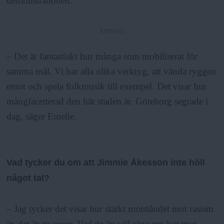
demonstrationen.
ANNONS
– Det är fantastiskt hur många som mobiliserat för
samma mål. Vi har alla olika verktyg, att vända ryggen
emot och spela folkmusik till exempel. Det visar hur
mångfacetterad den här staden är. Göteborg segrade i
dag, säger Emelie.
Vad tycker du om att Jimmie Åkesson inte höll
något tal?
– Jag tycker det visar hur starkt motståndet mot rasism
är, det är en seger. Vad de än vill säga om hot mot