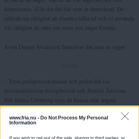
demokratin, så är det det här som är demokrati. De
utförde sin rättighet att försöka hålla tal och vi använde
vår rättighet att sätta oss emot det, säger Emelie.
Även Denny Jovanovic beskriver det som en seger.
ANNONS
– Trots polisprovokationer och polisvåld var
demonstrationen disciplinerad och Jimmie Åkesson
fick lämna Göteborg utan att kunna tala, segern
möjliggjordes av vårt antal, säger Denny Jovanovic.
www.fria.nu -
Do Not Process My Personal
Information
Emelie säger att hen kan förstå att polisen tömde
Götaplatsen på folk, men är kritisk till att polisen först
If you wish to opt-out of the sale, sharing to third parties, or