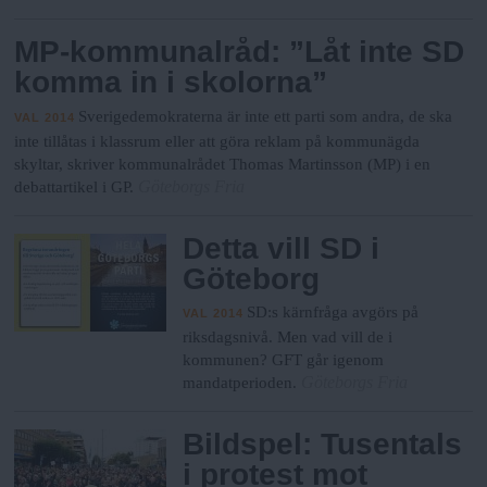
MP-kommunalråd: ”Låt inte SD
komma in i skolorna”
Sverigedemokraterna är inte ett parti som andra, de ska
VAL 2014
inte tillåtas i klassrum eller att göra reklam på kommunägda
skyltar, skriver kommunalrådet Thomas Martinsson (MP) i en
Göteborgs Fria
debattartikel i GP.
Detta vill SD i
Göteborg
SD:s kärnfråga avgörs på
VAL 2014
riksdagsnivå. Men vad vill de i
kommunen? GFT går igenom
Göteborgs Fria
mandatperioden.
Bildspel: Tusentals
i protest mot