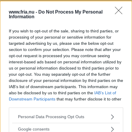
Boken skrevs mellan 2011 och 2013 och vi får med
www.fria.nu -
Do Not Process My Personal
följa utvecklingen i det grekiska samhället.
Information
If you wish to opt-out of the sale, sharing to third parties, or
Ekis Ekman tar oss med hem till vanliga greker där vi
processing of your personal or sensitive information for
får följa deras hopp och missmod mellan
targeted advertising by us, please use the below opt-out
section to confirm your selection. Please note that after your
demonstrationer och kravaller. Från den starkaste
opt-out request is processed you may continue seeing
revolutionära hoppfylldheten till den mörkaste
interest-based ads based on personal information utilized by
uppgivenheten. Samtidigt beskriver hon hur trojkan
us or personal information disclosed to third parties prior to
your opt-out. You may separately opt-out of the further
(IMF, EU, EMU) på olika sätt har hotat den grekiska
disclosure of your personal information by third parties on the
staten och det grekiska folket att tvingas gå med på
IAB’s list of downstream participants. This information may
also be disclosed by us to third parties on the
IAB’s List of
sparprogrammen. Ekis Ekman lyckas på ett
Downstream Participants
that may further disclose it to other
förunderligt sätt kombinera de personliga porträtten
third parties.
Läs Frias efterträdare!
med en genomgång av Greklands historia. Vi får lära
Please note that this website/app uses one or more Google
Personal Data Processing Opt Outs
Syre
är Sveriges enda gröna dagstidning som
oss om sambanden mellan kraschen på den
services and may gather and store information including but
finns både digitalt och i tryck.
not limited to your visit or usage behaviour. You may click to
Google consents
amerikanska bostadsmarknaden 2018 och Greklands