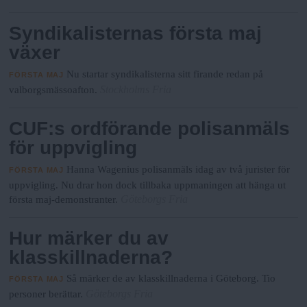
Syndikalisternas första maj
växer
Nu startar syndikalisterna sitt firande redan på
FÖRSTA MAJ
Stockholms Fria
valborgsmässoafton.
CUF:s ordförande polisanmäls
för uppvigling
Hanna Wagenius polisanmäls idag av två jurister för
FÖRSTA MAJ
uppvigling. Nu drar hon dock tillbaka uppmaningen att hänga ut
Göteborgs Fria
första maj-demonstranter.
Hur märker du av
klasskillnaderna?
Så märker de av klasskillnaderna i Göteborg. Tio
FÖRSTA MAJ
Göteborgs Fria
personer berättar.