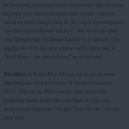
kristeorierna som ryms inom marxismen. Här förklaras
begrepp som överproduktion och kapitlet rymmer
också en enkel återgivning av det något mytomspunna
”profitkvotens fallande tendens”. Att vår livskvalitet
som lönearbetare försämras känner vi av genom våra
dagliga liv. För den som undrar varför detta sker är
”Karl Marx – en introduktion” en given start.
Skulden
av Kajsa Ekis Ekman var en av de mest
efterlängtade böckerna inom de sociala rörelserna
2013. Efter att ha blivit matade med myter från
borgerlig media behövdes verkligen en bok som
motbevisade lögnerna. Det gör Ekis Ekman, och det
med råge.