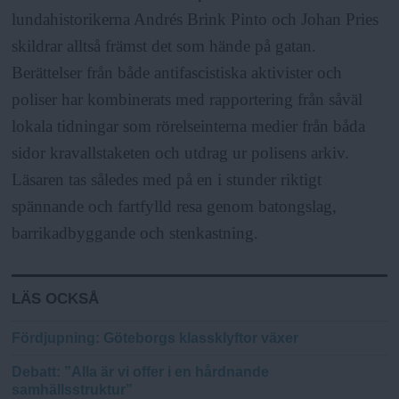
lundahistorikerna Andrés Brink Pinto och Johan Pries
skildrar alltså främst det som hände på gatan.
Berättelser från både antifascistiska aktivister och
poliser har kombinerats med rapportering från såväl
lokala tidningar som rörelseinterna medier från båda
sidor kravallstaketen och utdrag ur polisens arkiv.
Läsaren tas således med på en i stunder riktigt
spännande och fartfylld resa genom batongslag,
barrikadbyggande och stenkastning.
LÄS OCKSÅ
Fördjupning
: Göteborgs klassklyftor växer
Debatt
: ”Alla är vi offer i en hårdnande
samhällsstruktur”