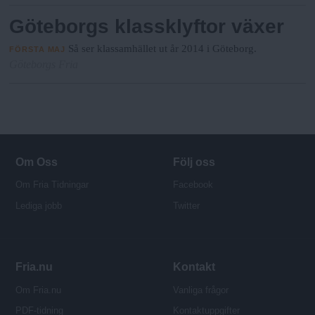
Göteborgs klassklyftor växer
Så ser klassamhället ut år 2014 i Göteborg.
FÖRSTA MAJ
Göteborgs Fria
Om Oss
Följ oss
Om Fria Tidningar
Facebook
Lediga jobb
Twitter
Fria.nu
Kontakt
Om Fria.nu
Vanliga frågor
PDF-tidning
Kontaktuppgifter