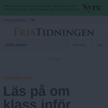
Hoppa till huvudinnehåll
Välj publikation
F
S
Normbrytande
AVDELNING
MITT FRIA
SÖK
nyheter
e
r
k
ANNONS
u
i
n
d
GÖTEBORGS FRIA
a
ä
Läs på om
r
.
m
klass inför
e