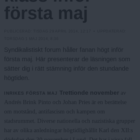
N
n
första maj
y
u
PUBLICERAD:
TISDAG 29 APRIL 2014, 12:17
• UPPDATERAD:
TORSDAG 1 MAJ 2014, 8:36
Syndikalistiskt forum håller fanan högt inför
första maj. Här presenterar de läsningen som
sätter dig i rätt stämning inför den stundande
högtiden.
Trettionde november
av
INRIKES
FÖRSTA MAJ
Andrés Brink Pinto och Johan Pries är en berättelse
om motstånd, antifascism och kampen om
stadsrummet. Diverse nationella och nazistiska grupper
har av olika anledningar högtidlighållit Karl den XII:s
dödsdag den 30 november i Lund. Det har i vissa fall