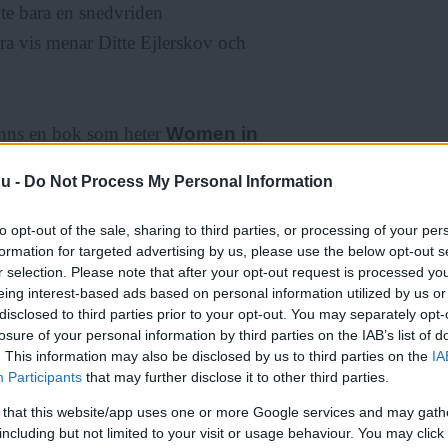
inte bara en snedvriden
ra vis menar Ditte Ejlerskov och
finns en bok som heter
Women in
 art
som Taschen har gett ut. Det
nu -
Do Not Process My Personal Information
onsthistorien, säger EvaMarie
to opt-out of the sale, sharing to third parties, or processing of your per
formation for targeted advertising by us, please use the below opt-out s
r selection. Please note that after your opt-out request is processed y
a former av ismer inom
eing interest-based ads based on personal information utilized by us or
sm och så finns det en bok om
disclosed to third parties prior to your opt-out. You may separately opt-
losure of your personal information by third parties on the IAB’s list of
nent. Alltså får fem män på en
. This information may also be disclosed by us to third parties on the
IA
ll tid. Det kanske blir nästa
Participants
that may further disclose it to other third parties.
 that this website/app uses one or more Google services and may gath
including but not limited to your visit or usage behaviour. You may click 