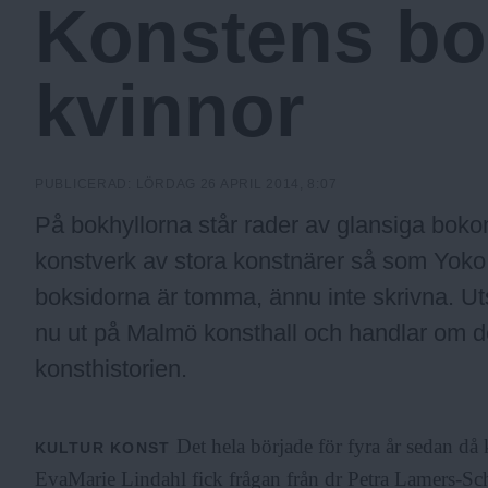
Konstens bo
a
kvinnor
.
N
PUBLICERAD:
LÖRDAG 26 APRIL 2014, 8:07
På bokhyllorna står rader av glansiga bo
u
konstverk av stora konstnärer så som Yoko
boksidorna är tomma, ännu inte skrivna. Ut
nu ut på Malmö konsthall och handlar om d
konsthistorien.
Det hela började för fyra år sedan då
KULTUR
KONST
EvaMarie Lindahl fick frågan från dr Petra Lamers-Sc