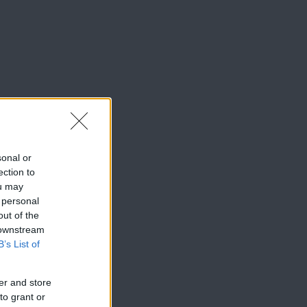
sonal or
ection to
ou may
 personal
out of the
 downstream
B’s List of
er and store
to grant or