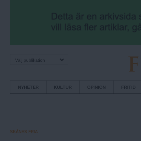
Välj publikation
F
Normbrytande
NYHETER
KULTUR
OPINION
FRITID
nyheter
r
i
SKÅNES FRIA