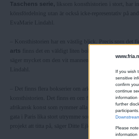
Taschens serie,
liksom konsthistorien i stort, har 
könsfördelning utan är också icke-representativ på and
EvaMarie Lindahl.
– Konsthistorien har en västlig blick. Precis som det 
arts
finns det en väldigt liten bok som heter
African
www.fria.
säger mycket om den vit mannens koloniala blick på k
Lindahl.
If you wish 
sensitive in
confirm you
– Det finns flera bokserier om arkitektur och om olik
continue se
konsthistorien. Det finns en om futurism, en om kubi
information 
further disc
afrikansk konst som rymmer alla tider och en hel konti
participants
gata i Paris lika stort utrymme som en hel kontinent i a
Downstream 
projekt att titta på, säger Ditte Ejlerskov.
Please note
information 