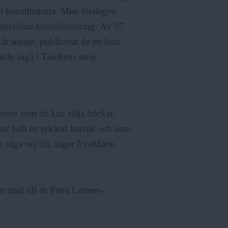
i konsthistoria. Men förslagen
snedvridna könsfördelning. Av 97
r senare, publicerar de en lista
rde ingå i Taschens serie.
oner som de kan sälja böcker
har haft en erkänd karriär och som
n säga nej till, säger EvaMarie
t mail till dr Petra Lamers-