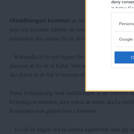
deny consent
ANNONS
in below Go
Utställningen kommer
att finnas på Malmö Konsth
Persona
juni och kommer därefter att turnera. De planerar ocks
människor ska samlas för att skriva in kvinnorna på li
Google 
– Wikipedia är fri och öppen för alla och ett format so
planerar att ha ett så kallat “edit-aton” under Nordiskt 
ska skriva in de här kvinnorna tillsammans, säger Ditt
Deras förhoppning med utställningen är att Taschen sk
kvinnliga konstnärer, men också att andra ska ha möjli
konstnärer som glömts bort i historien.
– Vi vill att någon ska få samma upplevelse som jag och