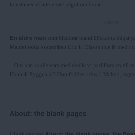
konstnärer vi inte visste något om innan.
ANNONS
En äldre man
som bläddrar bland böckerna frågar pl
Malmöfödda konstnären Eric H Olsson inte är med i ut
– Om han skulle vara med skulle vi ju tillföra en till 
Hannah Ryggen är? Hon föddes också i Malmö, säger
About: the blank pages
Fakta:
Utställningen
About: the blank pages, the Basi