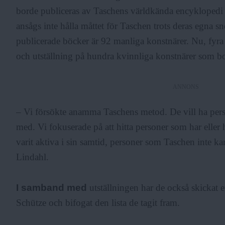
borde publiceras av Taschens världkända encyklopedi 
ansågs inte hålla måttet för Taschen trots deras egna 
publicerade böcker är 92 manliga konstnärer. Nu, fyra å
och utställning på hundra kvinnliga konstnärer som bo
ANNONS
– Vi försökte anamma Taschens metod. De vill ha pers
med. Vi fokuserade på att hitta personer som har eller 
varit aktiva i sin samtid, personer som Taschen inte ka
Lindahl.
I samband med
utställningen har de också skickat et
Schütze och bifogat den lista de tagit fram.