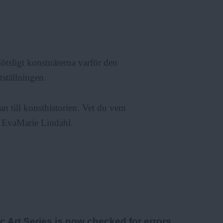
ötsligt konstnärerna varför den
ställningen.
man till konsthistorien. Vet du vem
 EvaMarie Lindahl.
c Art Series is now checked for errors