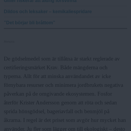
Gifter riskerar att aldrig försvinna
Dildos och leksaker – kemikaliespridare
”Det börjar bli bråttom”
Annons
De gödselmedel som är tillåtna är starkt reglerade av
certifieringsmärket Krav. Både mängderna och
typerna. Allt för att minska användandet av icke
förnybara resurser och minimera jordbrukets negativa
påverkan på de omgivande ekosystemen. Fosfor
återför Krister Andersson genom att röta och sedan
sprida hönsgödsel, bageriavfall och benmjöl på
åkrarna. I regel är det priset som avgör hur mycket han
använder. Ju fler som lägger om till ekologiskt – desto