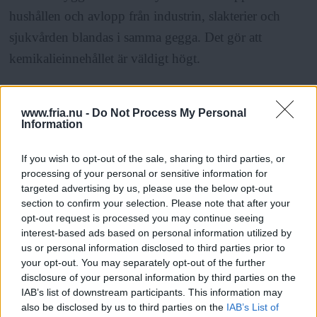
hushållen och avlopp från industrin, slakterier och
sjukvården blandas i samma gegga. Det gör att
kemikalieinnehållet är väldigt högt.
Lösningen är enligt Johanna Sandahl att
www.fria.nu -
Do Not Process My Personal
avloppssystemen byggs om. Att endast det som spolas
Information
ut från hushållen får användas på åkrarna. Något som
If you wish to opt-out of the sale, sharing to third parties, or
skulle kräva en gigantisk omställning av
processing of your personal or sensitive information for
infrastrukturen.
targeted advertising by us, please use the below opt-out
section to confirm your selection. Please note that after your
opt-out request is processed you may continue seeing
ANNONS
interest-based ads based on personal information utilized by
us or personal information disclosed to third parties prior to
your opt-out. You may separately opt-out of the further
– Även om vi skulle börja i dag tar det not åtminstone
disclosure of your personal information by third parties on the
50 år innan det är i ordning.
IAB’s list of downstream participants. This information may
also be disclosed by us to third parties on the
IAB’s List of