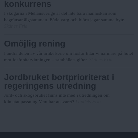
konkurrens
I skogarna i Mellansverige är det inte bara människan som
begränsar älgstammen. Både varg och björn jagar samma byte.
Skånes Fria
Omöjlig rening
I andra delen av vår artikelserie om fosfor tittar vi närmare på hotet
Skånes Fria
mot fosforåtervinningen – samhällets gifter.
Jordbruket bortprioriterat i
regeringens utredning
Jord- och skogsbruket finns inte med i utredningen om
Landets Fria
klimatanpassning Vem har ansvaret?