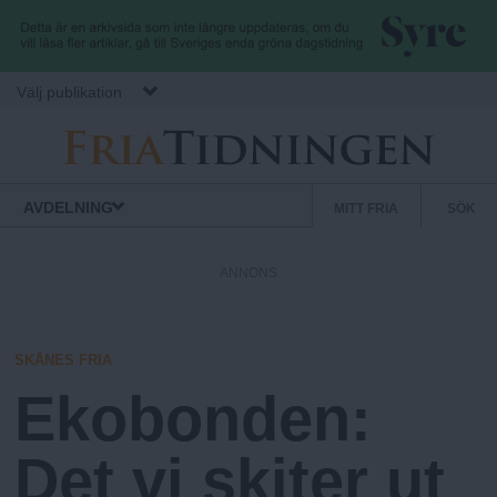
Hoppa till huvudinnehåll
Välj publikation
F
S
Normbrytande
AVDELNING
MITT FRIA
SÖK
nyheter
e
r
k
ANNONS
u
i
n
d
SKÅNES FRIA
a
ä
Ekobonden:
r
.
m
Det vi skiter ut
e