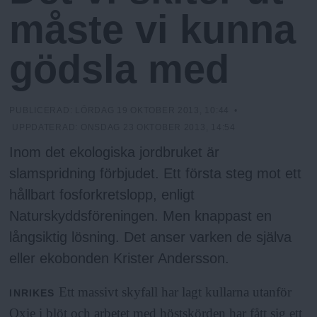
N
n
måste vi kunna
y
u
gödsla med
PUBLICERAD:
LÖRDAG 19 OKTOBER 2013, 10:44
•
UPPDATERAD:
ONSDAG 23 OKTOBER 2013, 14:54
Inom det ekologiska jordbruket är
slamspridning förbjudet. Ett första steg mot ett
hållbart fosforkretslopp, enligt
Naturskyddsföreningen. Men knappast en
långsiktig lösning. Det anser varken de själva
eller ekobonden Krister Andersson.
Ett massivt skyfall har lagt kullarna utanför
INRIKES
Oxie i blöt och arbetet med höstskörden har fått sig ett