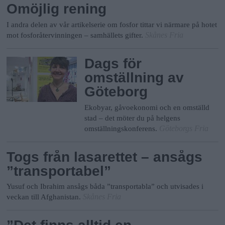
Omöjlig rening
I andra delen av vår artikelserie om fosfor tittar vi närmare på hotet
Skånes Fria
mot fosforåtervinningen – samhällets gifter.
Dags för
omställning av
Göteborg
Ekobyar, gåvoekonomi och en omställd
stad – det möter du på helgens
Göteborgs Fria
omställningskonferens.
Togs från lasarettet – ansågs
”transportabel”
Yusuf och Ibrahim ansågs båda ”transportabla” och utvisades i
Skånes Fria
veckan till Afghanistan.