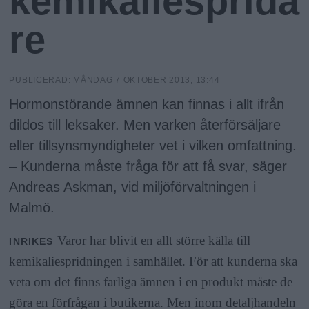
kemikaliesprida
N
n
y
re
u
PUBLICERAD:
MÅNDAG 7 OKTOBER 2013, 13:44
Hormonstörande ämnen kan finnas i allt ifrån
dildos till leksaker. Men varken återförsäljare
eller tillsynsmyndigheter vet i vilken omfattning.
– Kunderna måste fråga för att få svar, säger
Andreas Askman, vid miljöförvaltningen i
Malmö.
Varor har blivit en allt större källa till
INRIKES
kemikaliespridningen i samhället. För att kunderna ska
veta om det finns farliga ämnen i en produkt måste de
göra en förfrågan i butikerna. Men inom detaljhandeln