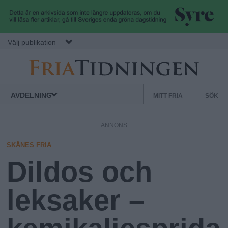
Hoppa till huvudinnehåll
Välj publikation
F
S
Normbrytande
AVDELNING
MITT FRIA
SÖK
nyheter
e
r
k
ANNONS
u
i
n
SKÅNES FRIA
d
Dildos och
a
ä
r
leksaker –
.
m
e