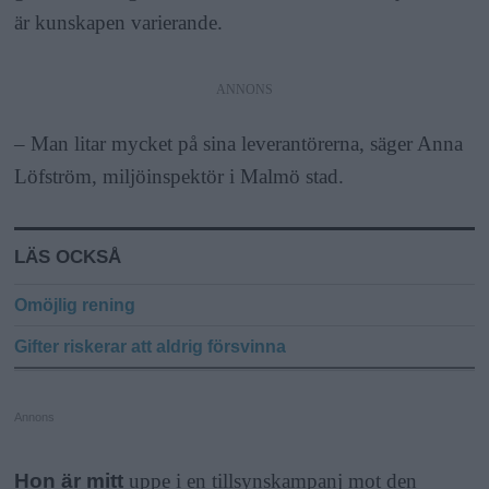
är kunskapen varierande.
ANNONS
– Man litar mycket på sina leverantörerna, säger Anna
Löfström, miljöinspektör i Malmö stad.
LÄS OCKSÅ
Omöjlig rening
Gifter riskerar att aldrig försvinna
Annons
Hon är mitt
uppe i en tillsynskampanj mot den