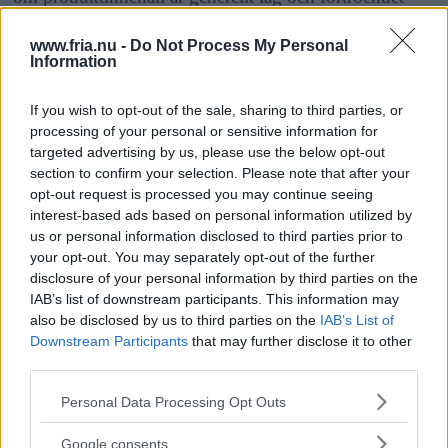
stort för leverantörerna, säger hon.
www.fria.nu -
Do Not Process My Personal
Information
ANNONS
If you wish to opt-out of the sale, sharing to third parties, or
processing of your personal or sensitive information for
– Butikerna bör ställa skriftliga krav på sina
targeted advertising by us, please use the below opt-out
leverantörer för att tydliggöra sitt krav på att
section to confirm your selection. Please note that after your
opt-out request is processed you may continue seeing
produkterna inte ska innehålla farliga ämnen. Oftast
interest-based ads based on personal information utilized by
litar man på muntliga besked.
us or personal information disclosed to third parties prior to
your opt-out. You may separately opt-out of the further
disclosure of your personal information by third parties on the
Miljöförvaltningen
har också gjort egna stickprover.
IAB’s list of downstream participants. This information may
Men endast de varor som har svenska leverantörer har
also be disclosed by us to third parties on the
IAB’s List of
Downstream Participants
that may further disclose it to other
kontrollerats. Övriga har Kemikalieinspektionen tillsyn
third parties.
över. Där prioriterar man nu barnleksaker. Och stora
Please note that this website/app uses one or more Google
Personal Data Processing Opt Outs
brister har upptäckts.
services and may gather and store information including but
not limited to your visit or usage behaviour. You may click to
Google consents