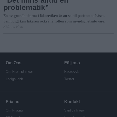
”Det finns alltid en
problematik”
En av grundbultarna i läkaretiken är att se till patientens bästa.
Samtidigt kan läkaren också få rollen som myndighetsutövare.
Skånes Fria
Om Oss
Följ oss
Om Fria Tidningar
Facebook
Lediga jobb
Twitter
Fria.nu
Kontakt
Om Fria.nu
Vanliga frågor