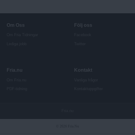
d
o
r
Om Oss
Följ oss
Om Fria Tidningar
Facebook
Lediga jobb
Twitter
Fria.nu
Kontakt
Om Fria.nu
Vanliga frågor
PDF-tidning
Kontaktuppgifter
P
Fria.nu
u
b
© 2026 Fria.Nu
l