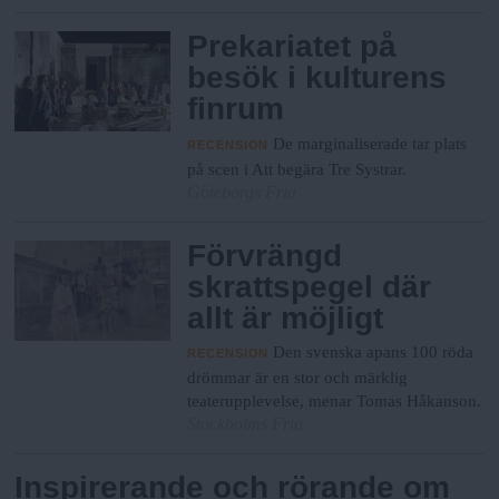
N
n
y
Prekariatet på
u
besök i kulturens
finrum
De marginaliserade tar plats
RECENSION
på scen i Att begära Tre Systrar.
Göteborgs Fria
Förvrängd
skrattspegel där
allt är möjligt
Den svenska apans 100 röda
RECENSION
drömmar är en stor och märklig
teaterupplevelse, menar Tomas Håkanson.
Stockholms Fria
Inspirerande och rörande om