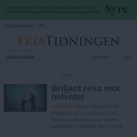
Hoppa till huvudinnehåll
Välj publikation
F
S
Normbrytande
AVDELNING
MITT FRIA
SÖK
nyheter
e
r
k
ANNONS
u
Briljant resa mot
i
n
helvetet
d
a
ä
Mathias Meyrell ser en
RECENSION
r
brännande och aktuell historia om
fördomar i Moomsteaterns visuella
.
m
uppsättning av Mannen utan riktning.
e
Skånes Fria