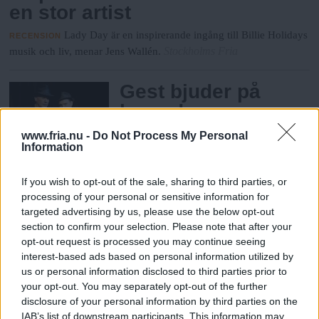
en stor artist
Lady Day är en inspirerande ingång till Billie Holidays
RECENSION
Stockholms Fria
musik och liv, menar Jens Wallén.
Gest bjuder på
lysande
skräckteater
www.fria.nu -
Do Not Process My Personal
Information
The woman in black håller
RECENSION
rätt igenom en nästan ruskigt hög kvalitet,
If you wish to opt-out of the sale, sharing to third parties, or
Göteborgs Fria
tycker Kristin Ödlund.
processing of your personal or sensitive information for
targeted advertising by us, please use the below opt-out
Teatergruppen
section to confirm your selection. Please note that after your
Institutet fortsätter
opt-out request is processed you may continue seeing
interest-based ads based on personal information utilized by
att provocera
us or personal information disclosed to third parties prior to
your opt-out. You may separately opt-out of the further
Den numera Berlinbaserade teatergruppen
disclosure of your personal information by third parties on the
Institutet aktuell med två föreställningar
IAB’s list of downstream participants. This information may
Skånes Fria
på Inkonst i Malmö.