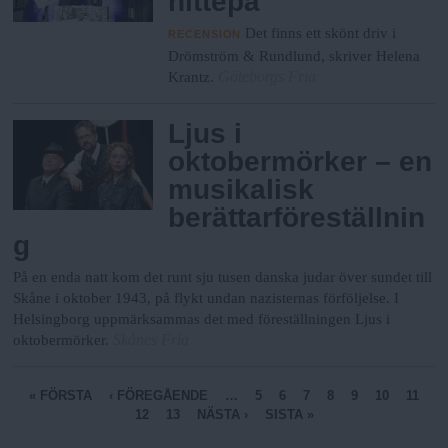
hittepå
Det finns ett skönt driv i
RECENSION
Drömström & Rundlund, skriver Helena
Göteborgs Fria
Krantz.
Ljus i
oktobermörker – en
musikalisk
berättarföreställnin
g
På en enda natt kom det runt sju tusen danska judar över sundet till
Skåne i oktober 1943, på flykt undan nazisternas förföljelse. I
Helsingborg uppmärksammas det med föreställningen Ljus i
Skånes Fria
oktobermörker.
S
« FÖRSTA
‹ FÖREGÅENDE
…
5
6
7
8
9
10
11
12
13
NÄSTA ›
SISTA »
i